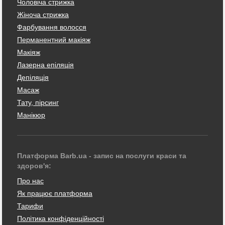
Чоловіча стрижка
Жіноча стрижка
Фарбування волосся
Перманентний макіяж
Макіяж
Лазерна епіляція
Депіляція
Масаж
Тату, пірсинг
Манікюр
Платформа Barb.ua - запис на послуги краси та
здоров'я:
Про нас
Як працює платформа
Тарифи
Політика конфіденційності