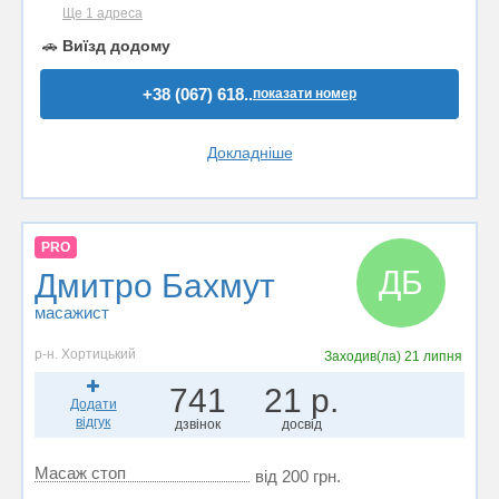
Ще 1 адреса
🚗
Виїзд додому
+38 (067) 618..
показати номер
Докладніше
PRO
ДБ
Дмитро Бахмут
масажист
р-н. Хортицький
Заходив(ла)
21 липня
741
21 р.
Додати
відгук
дзвінок
досвід
Масаж стоп
від 200 грн.