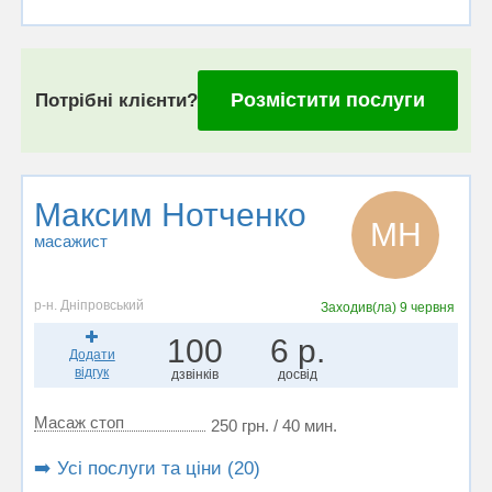
Розмістити послуги
Потрібні клієнти?
Максим Нотченко
МН
масажист
р-н. Дніпровський
Заходив(ла)
9 червня
100
6 р.
Додати
відгук
дзвінків
досвід
Масаж стоп
250 грн. / 40 мин.
➡️ Усі послуги та ціни (20)