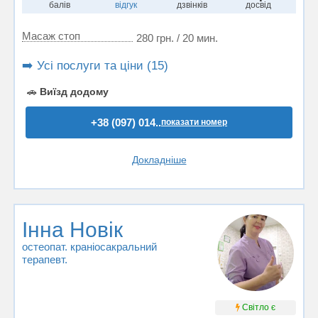
балів
відгук
дзвінків
досвід
Масаж стоп
280 грн. / 20 мин.
➡️ Усі послуги та ціни (15)
🚗
Виїзд додому
+38 (097) 014..
показати номер
Докладніше
Інна Новік
остеопат. краніосакральний
терапевт.
Світло є