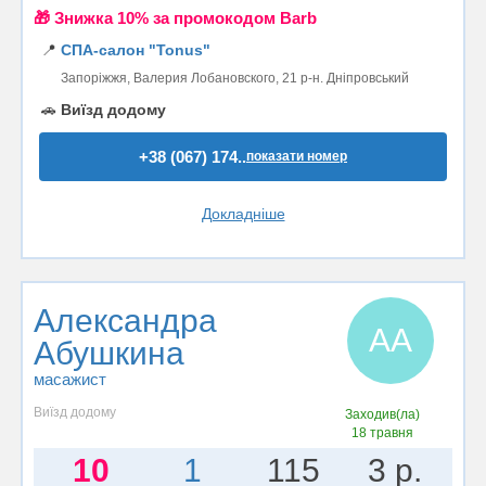
🎁 Знижка 10% за промокодом Barb
📍
СПА-салон "Tonus"
Запоріжжя, Валерия Лобановского, 21 р-н. Дніпровський
🚗
Виїзд додому
+38 (067) 174..
показати номер
Докладніше
Александра
АА
Абушкина
масажист
Виїзд додому
Заходив(ла)
18 травня
10
1
115
3 р.