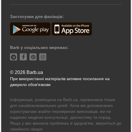
Застосунки для фахівців:
Barb у соціальних мережах:
© 2026 Barb.ua
При використанні матеріалів активне посилання на
джерело обов'язкове
Інформація, розміщена на Barb.ua, призначена тільки
для ознайомлювальних цілей. Хоча ми допомагаємо
користувачам знайти перевірених виконавців, ми не
надаємо медичні консультації, діагностику та порад.
Якщо у вас виникла проблема зі здоров'ям, зверніться до
сімейного лікаря.