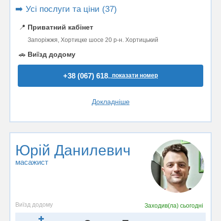
➡️ Усі послуги та ціни (37)
📍
Приватний кабінет
Запоріжжя, Хортицке шосе 20 р-н. Хортицький
🚗
Виїзд додому
+38 (067) 618..
показати номер
Докладніше
Юрій Данилевич
масажист
Виїзд додому
Заходив(ла)
сьогодні