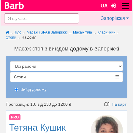
UA
Запоріжжя
→
Тіло
→
Масаж і SPA в Запоріжжі
→
Масаж тіла
→
Класичний
→
Стопи
→
На дому
Масаж стоп з виїздом додому в Запоріжжі
Стопи
Виїзд додому
Пропозицій: 10, від 130 до 1200 ₴
На карті
PRO
Тетяна Кушик