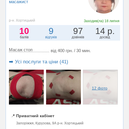
масажист
р-н. Хортицький
Заходив(ла)
18 липня
10
9
97
14 р.
балів
відгуків
дзвінків
досвід
Масаж стоп
від 400 грн. / 30 мин.
➡️ Усі послуги та ціни (41)
12 фото
📍
Приватний кабінет
Запоріжжя, Курузова, 9А р-н. Хортицький