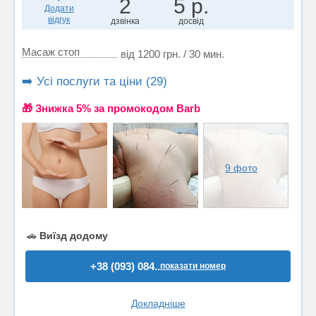
2
5 р.
Додати
відгук
дзвінка
досвід
Масаж стоп
від 1200 грн. / 30 мин.
➡️ Усі послуги та ціни (29)
🎁 Знижка 5% за промокодом Barb
9 фото
🚗
Виїзд додому
+38 (093) 084..
показати номер
Докладніше