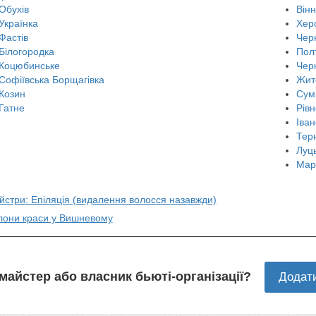
Обухів
Він
Українка
Хер
Фастів
Черн
Білогородка
Пол
Коцюбинське
Чер
Софіївська Борщагівка
Жит
Козин
Сум
Гатне
Рівн
Іван
Тер
Луц
Мар
йстри: Епіляція (видалення волосся назавжди)
алони краси у Вишневому
 майстер або власник бьюті-організації?
Додат