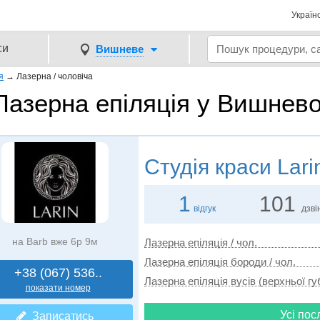
Україн
си
Вишневе
я
→
Лазерна / чоловіча
Лазерна епіляція у Вишнево
Студія краси
Lari
1
101
відгук
дзві
на Barb вже 6р 9м
Лазерна епіляція / чол.
Лазерна епіляція бороди / чол.
+38 (067) 536..
Лазерна епіляція вусів (верхньої губ
показати номер
Усі пос
Записатись