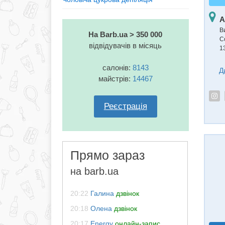
А
В
На Barb.ua > 350 000
С
відвідувачів в місяць
1
салонів:
8143
Д
майстрів:
14467
Реєстрація
Прямо зараз
на barb.ua
20:22
Галина
дзвінок
20:18
Олена
дзвінок
20:17
Energy
онлайн-запис