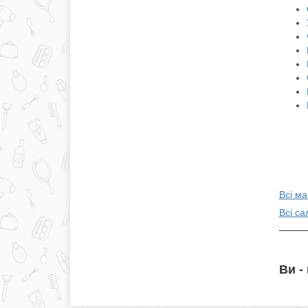
Всі ма
Всі с
Ви -