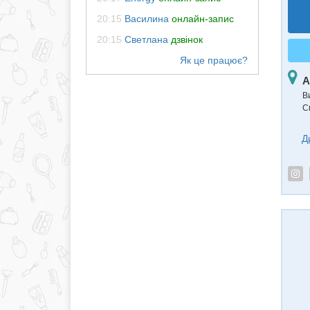
20:15
Василина
онлайн-запис
20:15
Светлана
дзвінок
А
В
С
Д