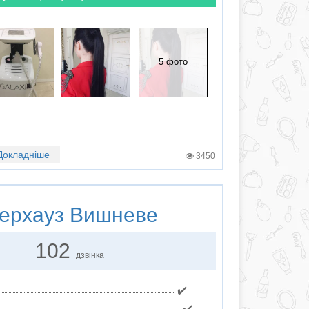
5 фото
Докладніше
3450
ерхауз Вишневе
102
дзвінка
✔️
✔️