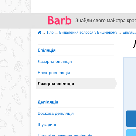
Знайди свого майстра кра
→
Тіло
→
Видалення волосся у Вишневому
→
Епіляці
Епіляція
Лазерна епіляція
Електроепіляція
Лазерна епіляція
Депіляція
Воскова депіляція
Шугаринг
Чоловіча цукрова депіляція