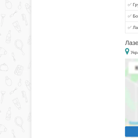
✅ Гр
✅ Бо
✅ Ла
Лазе
Укра