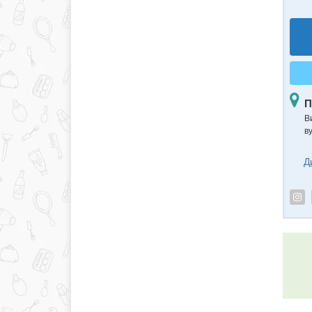
П
В
в
Д