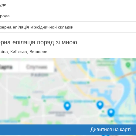
уди
рода
зерна епіляція міжсідничной складки
рна епіляція поряд зі мною
їна, Київська, Вишневе
Дивитися на карті