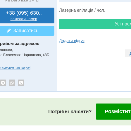
на Barb вже 2м 2т
Лазерна епіляція / чол.
+38 (095) 630..
показати номер
Усі пос
Записатись
Додати відгук
рийом за адресою
ишневе,
ул.В'ячеслава Чорновола, 48Б
ивитися на карті
Розмістит
Потрібні клієнти?