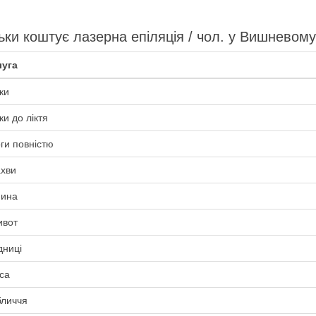
ьки коштує лазерна епіляція / чол. у Вишневому
уга
ки
ки до ліктя
ги повністю
хви
ина
вот
дниці
са
личчя