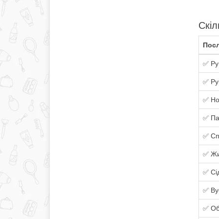
Скіл
Посл
✅ Ру
✅ Ру
✅ Но
✅ Па
✅ Сп
✅ Жи
✅ Сі
✅ Ву
✅ Об