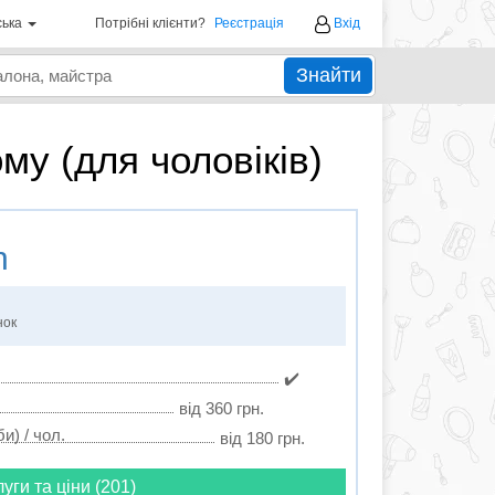
ська
Потрібні клієнти?
Реєстрація
Вхід
Знайти
му (для чоловіків)
n
нок
✔️
від 360 грн.
и) / чол.
від 180 грн.
луги та ціни (201)