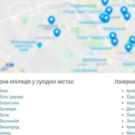
на епіляція у сусідніх містах:
Лазерна 
Київ
Київ
Біла Церква
Оде
Бориспіль
Харк
Бровари
Дні
Буча
Льві
Василькíв
Зап
Вишгород
Крив
Ірпінь
Мик