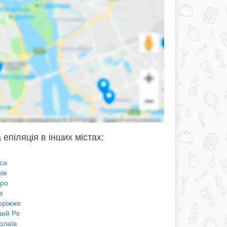
епіляція в інших містах:
са
ів
про
в
оріжжя
ий Ріг
олаїв