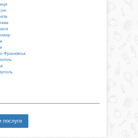
ниця
сон
ігів
тава
каси
омир
и
е
о-Франківськ
нопіль
ьк
іуполь
и послуги