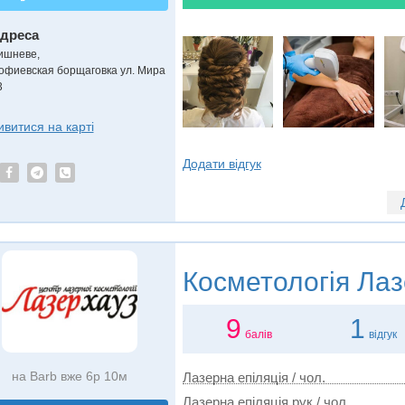
дреса
ишневе
,
офиевская борщаговка ул. Мира
3
ивитися на карті
Додати відгук
Косметологія
Лаз
9
1
балів
відгук
на Barb вже 6р 10м
Лазерна епіляція / чол.
Лазерна епіляція рук / чол.