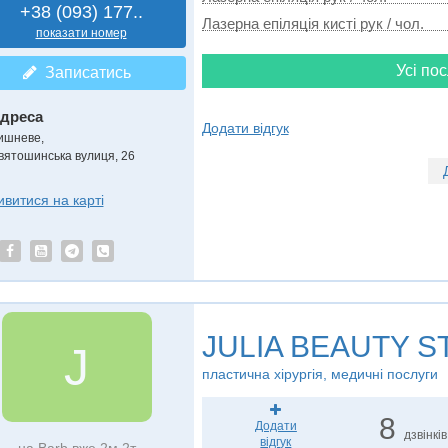
+38 (093) 177..
Лазерна епіляція кисті рук / чол.
показати номер
Усі пос
Записатись
дреса
Додати відгук
ишневе
,
вятошинська вулиця, 26
ивитися на карті
JULIA BEAUTY S
J
пластична хірургія, медичні послуги
8
Додати
дзвінків
відгук