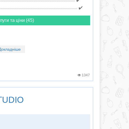
✔️
луги та ціни (45)
Докладніше
1347
TUDIO