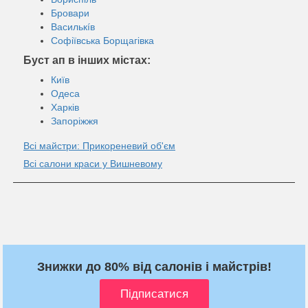
Бровари
Василькíв
Софіївська Борщагівка
Буст ап в інших містах:
Київ
Одеса
Харків
Запоріжжя
Всі майстри: Прикореневий об'єм
Всі салони краси у Вишневому
Знижки до 80% від салонів і майстрів!