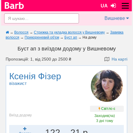
UA
Вишневе
→
Волосся
→
Стрижка та укладка волосся у Вишневому
→
Завивка
волосся
→
Прикореневий об'єм
→
Буст ап
→
На дому
Буст ап з виїздом додому у Вишневому
Пропозицій: 1, від 2500 до 2500 ₴
На карті
Ксенія Фізер
візажист
Світло є
Виїзд додому
Заходив(ла)
3 дні тому
122
21 р.