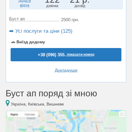
Додати
відгук
дзвінка
досвід
Буст ап
2500 грн.
➡️ Усі послуги та ціни (125)
🚗
Виїзд додому
+38 (096) 355..
показати номер
Докладніше
Буст ап поряд зі мною
Україна, Київська, Вишневе