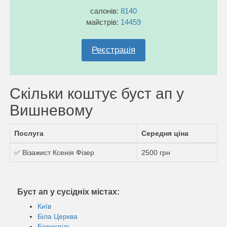
салонів:
8140
майстрів:
14459
Реєстрація
Скільки коштує буст ап у
Вишневому
Послуга
Середня ціна
✅ Візажист Ксенія Фізер
2500 грн
Буст ап у сусідніх містах:
Київ
Біла Церква
Бориспіль