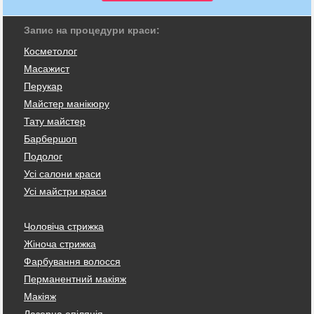
Запис на процедури краси:
Косметолог
Масажист
Перукар
Майстер манікюру
Тату майстер
Барбершоп
Подолог
Усі салони краси
Усі майстри краси
Чоловіча стрижка
Жіноча стрижка
Фарбування волосся
Перманентний макіяж
Макіяж
Лазерна епіляція