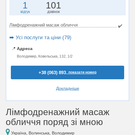
1
101
відгук
дзвінок
Лімфодренажний масаж обличчя
✔️
➡️ Усі послуги та ціни (79)
📍
Адреса
Володимир, Ковельська, 132, 1/2
+38 (063) 893..
показати номер
Докладніше
Лімфодренажний масаж
обличчя поряд зі мною
Україна, Волинська, Володимир