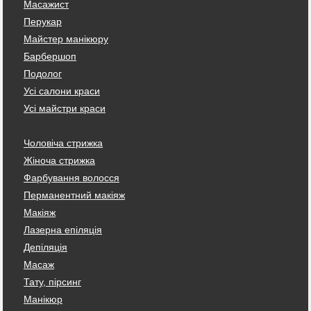
Масажист
Перукар
Майстер манікюру
Барбершоп
Подолог
Усі салони краси
Усі майстри краси
Чоловіча стрижка
Жіноча стрижка
Фарбування волосся
Перманентний макіяж
Макіяж
Лазерна епіляція
Депіляція
Масаж
Тату, пірсинг
Манікюр