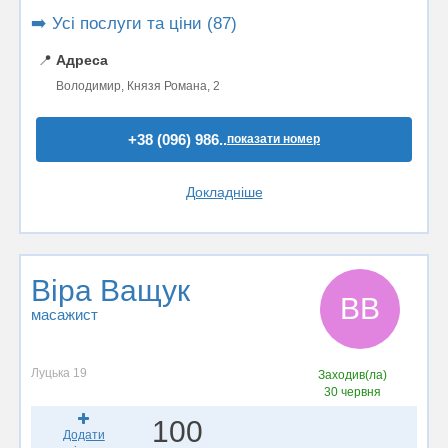
➡️ Усі послуги та ціни (87)
📍
Адреса
Володимир, Князя Романа, 2
+38 (096) 986..
показати номер
Докладніше
Віра Ващук
ВВ
масажист
Луцька 19
Заходив(ла)
30 червня
100
Додати