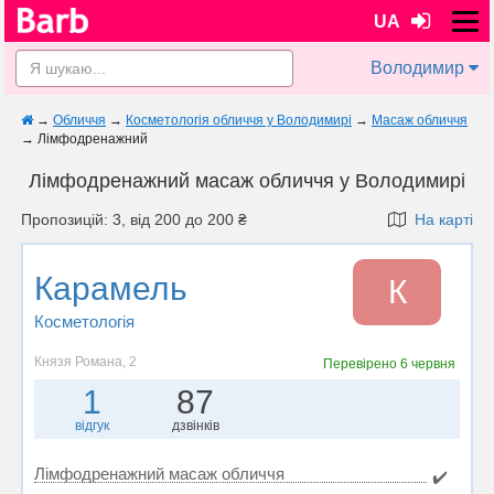
UA
Володимир
→
Обличчя
→
Косметологія обличчя у Володимирі
→
Масаж обличчя
→
Лімфодренажний
Лімфодренажний масаж обличчя у Володимирі
Пропозицій: 3, від 200 до 200 ₴
На карті
Карамель
К
Косметологія
Князя Романа, 2
Перевірено
6 червня
1
87
відгук
дзвінків
Лімфодренажний масаж обличчя
✔️