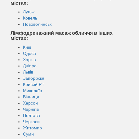
містах:
Луцьк
Ковель
Нововолинськ
Лімфодренажний масаж обличчя в інших
містах:
Київ
Одеса
Харків
Дніпро
Львів
Запоріжжя
Кривий Ріг
Миколаїв
Вінниця
Херсон
Чернігів
Полтава
Черкаси
Житомир
Суми