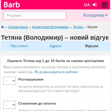
UA
Володимир
→
Салони краси
→
Косметології Володимира
→
Тетяна
→
Відгуки
Тетяна (Володимир) – новий відгук
Про салон
Адреси
Відгуки
Оцените Тетяна від 1 до 10 балів за такими критеріями
Ваші оцінки впливають на місце салона в загальному рейтингу
салонів і майстрів.
Як розраховується рейтинг
Розташування
Чи зручно добиратися до салону? Чи легко знайти салон за
вказаною адресою? Чи є паркінг при вході?
Ставлення до клієнта
Уважність адміністрації та персоналу, готовність йти назустріч