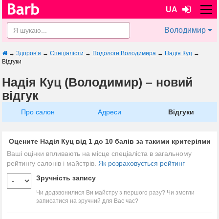
UA
Володимир
→
Здоров’я
→
Спеціалісти
→
Подологи Володимира
→
Надія Куц
→
Відгуки
Надія Куц (Володимир) – новий
відгук
Про салон
Адреси
Відгуки
Оцените Надія Куц від 1 до 10 балів за такими критеріями
Ваші оцінки впливають на місце спеціаліста в загальному
рейтингу салонів і майстрів.
Як розраховується рейтинг
Зручність запису
Чи додзвонилися Ви майстру з першого разу? Чи змогли
записатися на зручний для Вас час?