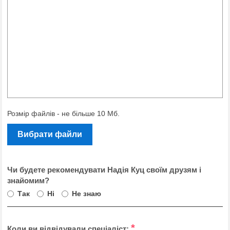
Розмір файлів - не більше 10 Мб.
Вибрати файли
Чи будете рекомендувати Надія Куц своїм друзям і
знайомим?
Так
Ні
Не знаю
*
Коли ви відвідували спеціаліст: