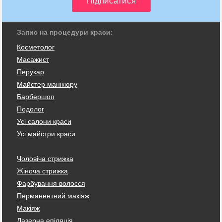
Запис на процедури краси:
Косметолог
Масажист
Перукар
Майстер манікюру
Барбершоп
Подолог
Усі салони краси
Усі майстри краси
Чоловіча стрижка
Жіноча стрижка
Фарбування волосся
Перманентний макіяж
Макіяж
Лазерна епіляція