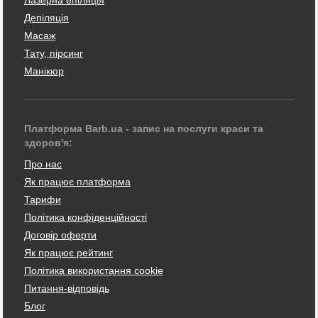
Лазерна епіляція
Депіляція
Масаж
Тату, пірсинг
Манікюр
Платформа Barb.ua - запис на послуги краси та
здоров'я:
Про нас
Як працює платформа
Тарифи
Політика конфіденційності
Договір оферти
Як працює рейтинг
Політика використання cookie
Питання-відповідь
Блог