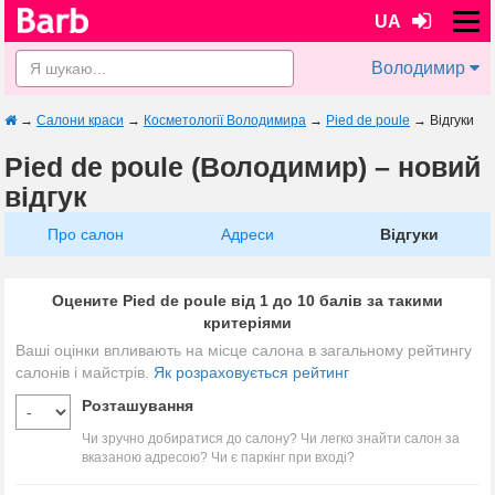
UA
Володимир
→
Салони краси
→
Косметології Володимира
→
Pied de poule
→
Відгуки
Pied de poule (Володимир) – новий
відгук
Про салон
Адреси
Відгуки
Оцените Pied de poule від 1 до 10 балів за такими
критеріями
Ваші оцінки впливають на місце салона в загальному рейтингу
салонів і майстрів.
Як розраховується рейтинг
Розташування
Чи зручно добиратися до салону? Чи легко знайти салон за
вказаною адресою? Чи є паркінг при вході?