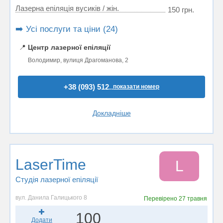
Лазерна епіляція вусиків / жін.
150 грн.
➡️ Усі послуги та ціни (24)
📍
Центр лазерної епіляції
Володимир, вулиця Драгоманова, 2
+38 (093) 512..
показати номер
Докладніше
LaserTime
L
Студія лазерної епіляції
вул. Данила Галицького 8
Перевірено
27 травня
100
Додати