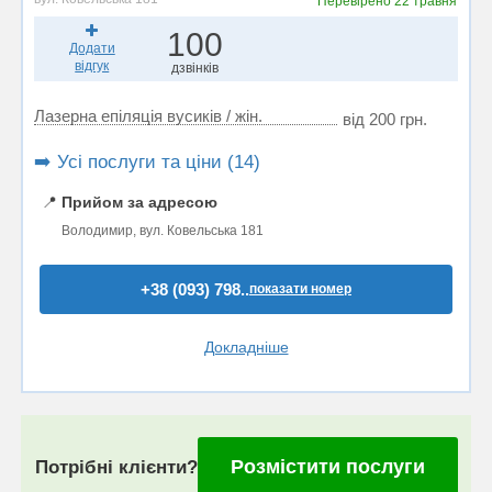
Перевірено
22 травня
100
Додати
відгук
дзвінків
Лазерна епіляція вусиків / жін.
від 200 грн.
➡️ Усі послуги та ціни (14)
📍
Прийом за адресою
Володимир, вул. Ковельська 181
+38 (093) 798..
показати номер
Докладніше
Розмістити послуги
Потрібні клієнти?