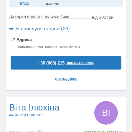
відгук
дзвінків
Лазерна епіляція вусиків / жін.
від 200 грн.
➡️ Усі послуги та ціни (23)
📍
Адреса
Володимир, вул. Данила Галицького 8
+38 (063) 215..
показати номер
Докладніше
Віта Ілюхіна
ВІ
майстер епіляції
вул. Ковельська 181