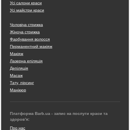
Усі салони краси
Усі майстри краси
Чоловіча стрижка
Жіноча стрижка
Фарбування волосся
Перманентний макіяж
Макіяж
Лазерна епіляція
Депіляція
Масаж
Тату, пірсинг
Манікюр
Платформа Barb.ua - запис на послуги краси та
здоров'я:
Про нас