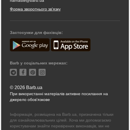
namaste@barb.ua
Форма зворотнього зв'язку
Застосунки для фахівців:
Barb у соціальних мережах:
© 2026 Barb.ua
При використанні матеріалів активне посилання на
джерело обов'язкове
Інформація, розміщена на Barb.ua, призначена тільки
для ознайомлювальних цілей. Хоча ми допомагаємо
користувачам знайти перевірених виконавців, ми не