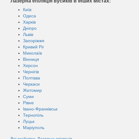
Лазерна епіляція вусиків в інших містах:
Київ
Одеса
Харків
Дніпро
Львів
Запоріжжя
Кривий Ріг
Миколаїв
Вінниця
Херсон
Чернігів
Полтава
Черкаси
Житомир
Суми
Рівне
Івано-Франківськ
Тернопіль
Луцьк
Маріуполь
Всі майстри: Лазерна епіляція