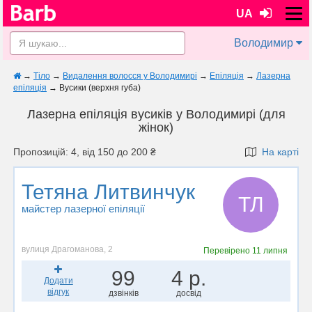
UA
Володимир
→
Тіло
→
Видалення волосся у Володимирі
→
Епіляція
→
Лазерна
епіляція
→
Вусики (верхня губа)
Лазерна епіляція вусиків у Володимирі (для
жінок)
Пропозицій: 4, від 150 до 200 ₴
На карті
Тетяна Литвинчук
ТЛ
майстер лазерної епіляції
вулиця Драгоманова, 2
Перевірено
11 липня
99
4 р.
Додати
відгук
дзвінків
досвід