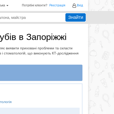
ська
Потрібні клієнти?
Реєстрація
Вхід
Знайти
убів в Запоріжжі
оляє виявити приховані проблеми та скласти
ів і стоматологій, що виконують КТ-дослідження
тологія