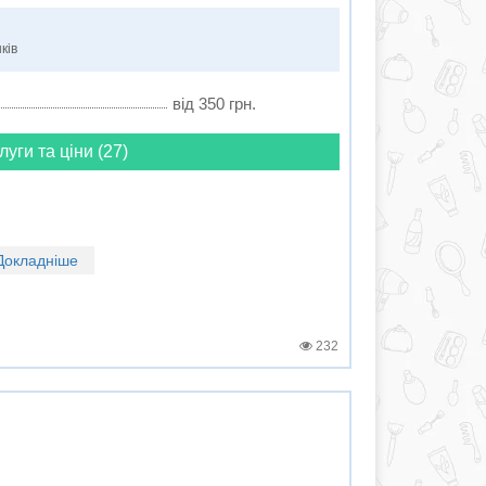
ків
від 350 грн.
луги та ціни (27)
Докладніше
232