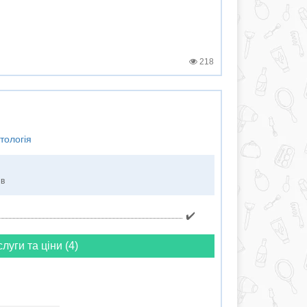
218
тологія
ів
✔️
слуги та ціни (4)