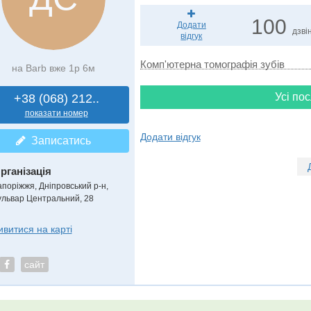
100
Додати
дзвін
відгук
Комп'ютерна томографія зубів
на Barb вже 1р 6м
Усі пос
+38 (068) 212..
показати номер
Додати відгук
Записатись
рганізація
апоріжжя, Дніпровський р-н,
ульвар Центральний, 28
ивитися на карті
сайт