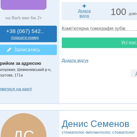
100
Додати
дзвін
відгук
на Barb вже 6м 2т
Комп'ютерна томографія зубів
+38 (067) 542..
показати номер
Усі пос
Записатись
Додати відгук
рийом за адресою
апоріжжя, Шевченківський р-н,
оштова, 171а
ивитися на карті
Денис Семенов
ДС
стоматолог-імплантолог, стоматолог