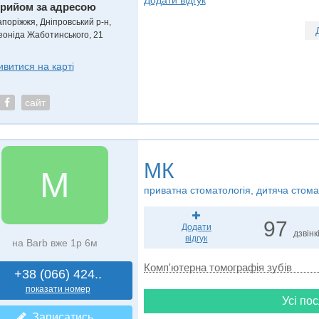
Додати відгук
рийом за адресою
апоріжжя, Дніпровський р-н,
еоніда Жаботинського, 21
ивитися на карті
сайт
МК
М
приватна стоматологія, дитяча стома
97
Додати
дзвінк
відгук
на Barb вже 1р 6м
Комп'ютерна томографія зубів
+38 (066) 424..
показати номер
Усі пос
Записатись