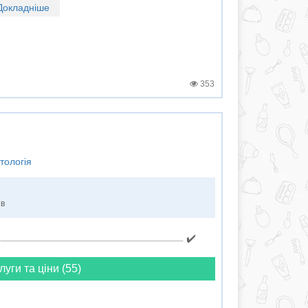
Докладніше
353
тологія
ів
✔️
луги та ціни (55)