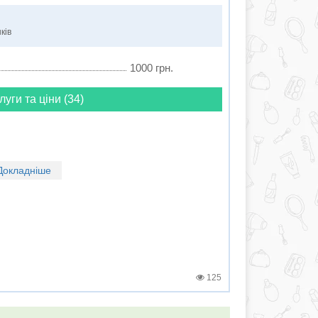
ків
1000 грн.
луги та ціни (34)
Докладніше
125