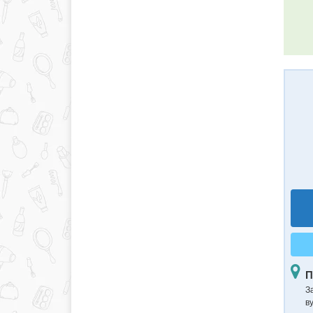
П
З
в