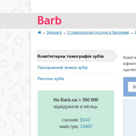
→
Здоров’я
→
Стоматологічні послуги в Запоріжжі
→
Комп'ютерна томографія зубів
Комп’ю
ефекти
Панорамний знімок зубів
щелепи
Рентген зубів
На Barb.ua > 350 000
відвідувачів в місяць
салонів:
8143
майстрів:
14467