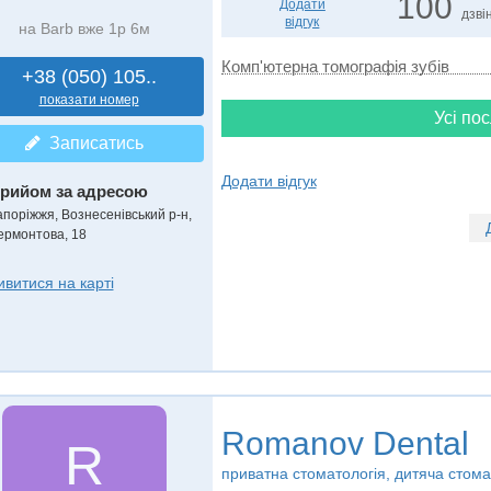
100
Додати
дзвін
відгук
на Barb вже 1р 6м
Комп'ютерна томографія зубів
+38 (050) 105..
показати номер
Усі пос
Записатись
Додати відгук
рийом за адресою
апоріжжя, Вознесенівський р-н,
ермонтова, 18
ивитися на карті
Romanov Dental
R
приватна стоматологія, дитяча стома