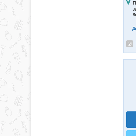
П
З
Л
Д