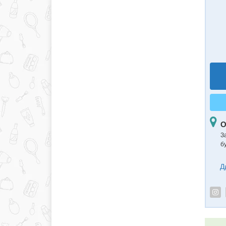
О
З
б
Д