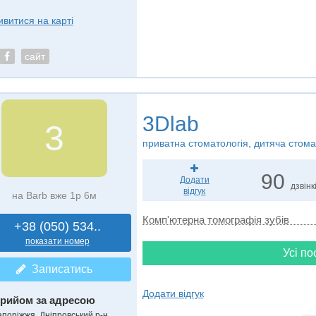
ивитися на карті
сайт
3Dlab
3
приватна стоматологія, дитяча стома
90
Додати
дзвінк
відгук
на Barb вже 1р 6м
Комп'ютерна томографія зубів
+38 (050) 534..
показати номер
Усі по
Записатись
Додати відгук
рийом за адресою
апоріжжя, Дніпровський р-н,