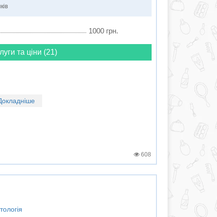
ків
1000 грн.
луги та ціни (21)
Докладніше
608
тологія