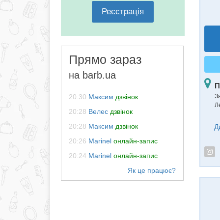
Реєстрація
Прямо зараз
на barb.ua
П
20:30
Максим
дзвінок
З
Л
20:28
Велес
дзвінок
20:28
Максим
дзвінок
Д
20:26
Marinel
онлайн-запис
20:24
Marinel
онлайн-запис