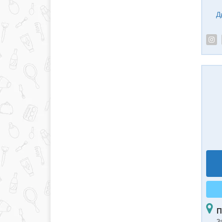
Д
П
З