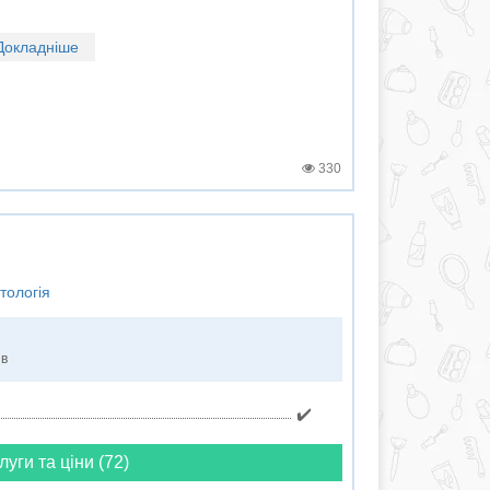
Докладніше
330
тологія
ів
✔️
луги та ціни (72)