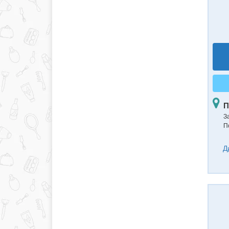
П
З
П
Д