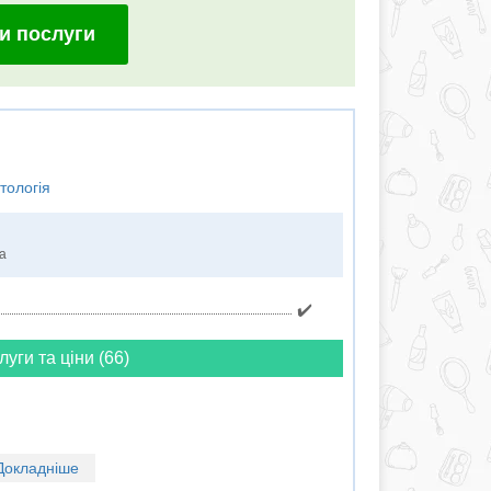
и послуги
тологія
ка
✔️
луги та ціни (66)
Докладніше