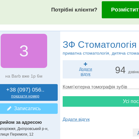
Розмістит
Потрібні клієнти?
ЗФ Стоматологія
З
приватна стоматологія, дитяча стома
94
Додати
дзвін
відгук
на Barb вже 1р 6м
Комп'ютерна томографія зубів
+38 (097) 056..
показати номер
Усі пос
Записатись
Додати відгук
рийом за адресою
апоріжжя, Дніпровський р-н,
улиця Перемоги, 12