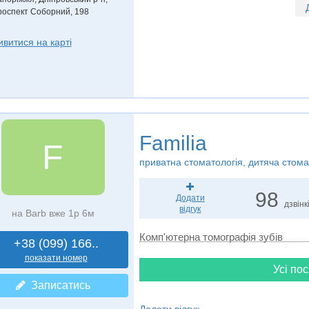
роспект Соборний, 198
ивитися на карті
Familia
F
приватна стоматологія, дитяча стома
98
Додати
дзвінк
відгук
на Barb вже 1р 6м
Комп'ютерна томографія зубів
+38 (099) 166..
показати номер
Усі пос
Записатись