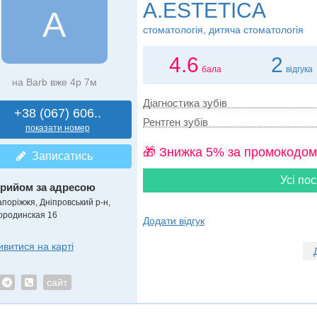
A.ESTETICA
A
стоматологія, дитяча стоматологія
4.6
2
бала
відгука
на Barb вже 4р 7м
Діагностика зубів
+38 (067) 606..
Рентген зубів
показати номер
🎁 Знижка 5% за промокодом
Записатись
Усі пос
рийом за адресою
апоріжжя, Дніпровський р-н,
ородинская 16
Додати відгук
ивитися на карті
сайт