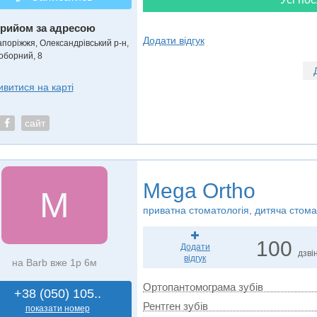
рийом за адресою
Додати відгук
апоріжжя, Олександрівський р-н,
оборний, 8
ивитися на карті
сайт
Mega Ortho
M
приватна стоматологія, дитяча стома
100
Додати
дзвін
відгук
на Barb вже 1р 6м
Ортопантомограма зубів
+38 (050) 105..
Рентген зубів
показати номер