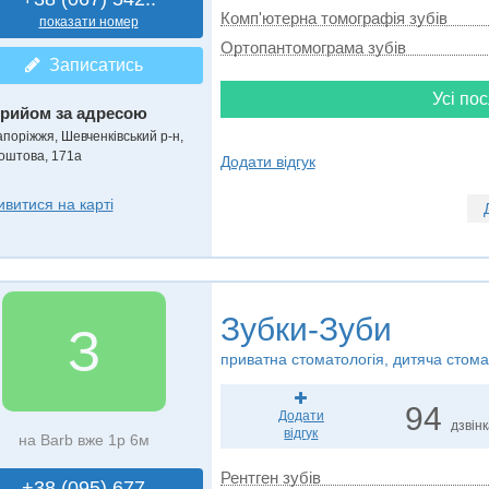
Комп'ютерна томографія зубів
показати номер
Ортопантомограма зубів
Записатись
Усі пос
рийом за адресою
апоріжжя, Шевченківський р-н,
оштова, 171а
Додати відгук
ивитися на карті
Зубки-Зуби
З
приватна стоматологія, дитяча стома
94
Додати
дзвін
відгук
на Barb вже 1р 6м
Рентген зубів
+38 (095) 677..