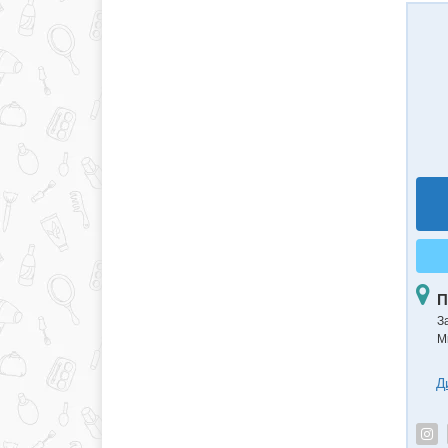
П
З
М
Д