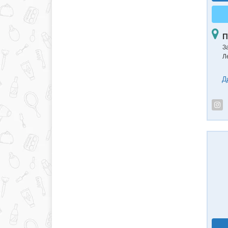
П
З
Л
Д