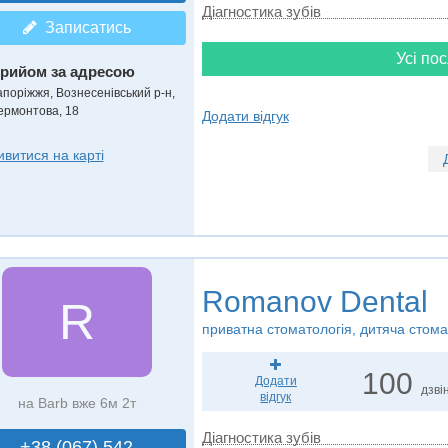
Діагностика зубів
Записатись
Усі пос
рийом за адресою
апоріжжя, Вознесенівський р-н,
ермонтова, 18
Додати відгук
ивитися на карті
Romanov Dental
R
приватна стоматологія, дитяча стома
100
Додати
дзвін
відгук
на Barb вже 6м 2т
Діагностика зубів
+38 (067) 542..