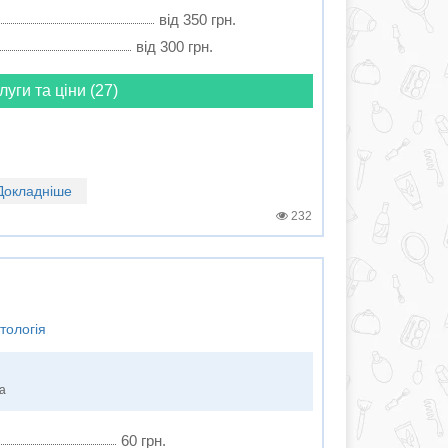
від 350 грн.
від 300 грн.
луги та ціни (27)
Докладніше
232
тологія
ка
60 грн.