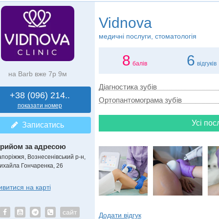
Vidnova
медичні послуги, стоматологія
8
6
балів
відгуків
на Barb вже 7р 9м
Діагностика зубів
+38 (096) 214..
Ортопантомограма зубів
показати номер
Усі пос
Записатись
рийом за адресою
апоріжжя, Вознесенівський р-н,
ихайла Гончаренка, 26
ивитися на карті
сайт
Додати відгук