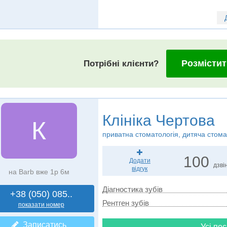
Розмістит
Потрібні клієнти?
Клініка Чертова
К
приватна стоматологія, дитяча стома
100
Додати
дзвін
відгук
на Barb вже 1р 6м
Діагностика зубів
+38 (050) 085..
Рентген зубів
показати номер
Записатись
Усі пос