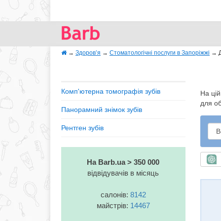
→
Здоров’я
→
Стоматологічні послуги в Запоріжжі
→
Комп'ютерна томографія зубів
На цій
для о
Панорамний знімок зубів
Рентген зубів
Ш
На Barb.ua > 350 000
відвідувачів в місяць
салонів:
8142
майстрів:
14467