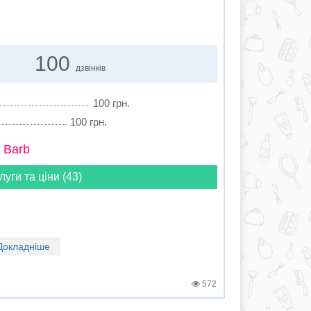
100
дзвінків
100 грн.
100 грн.
 Barb
луги та ціни (43)
Докладніше
572