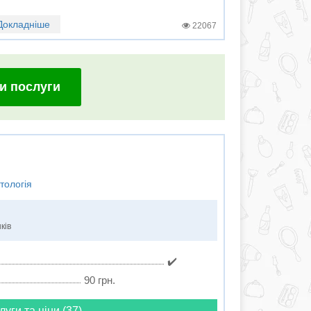
Докладніше
22067
и послуги
тологія
ків
✔️
90 грн.
луги та ціни (37)