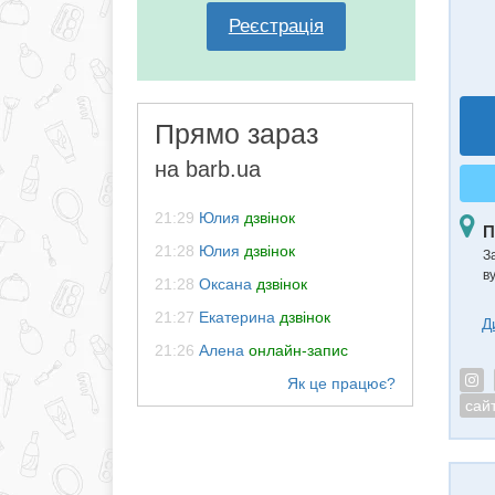
Реєстрація
Прямо зараз
на barb.ua
21:29
Юлия
дзвінок
П
21:28
Юлия
дзвінок
З
в
21:28
Оксана
дзвінок
21:27
Екатерина
дзвінок
Д
21:26
Алена
онлайн-запис
сай