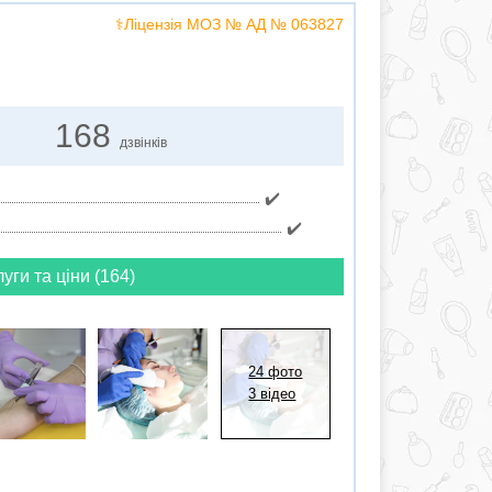
⚕️Ліцензія МОЗ № АД № 063827
168
дзвінків
✔️
✔️
луги та ціни (164)
24 фото
3 відео