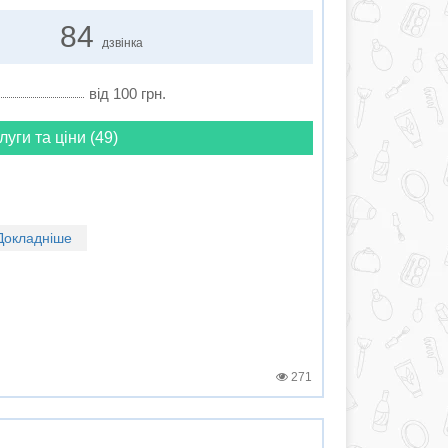
84
дзвінка
від 100 грн.
луги та ціни (49)
Докладніше
271