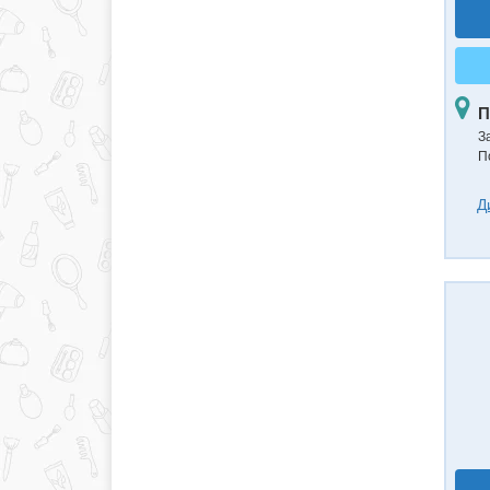
П
З
П
Д