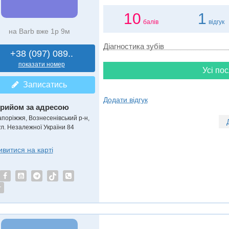
10
1
балів
відгук
на Barb вже 1р 9м
Діагностика зубів
+38 (097) 089..
показати номер
Усі пос
Записатись
Додати відгук
рийом за адресою
апоріжжя, Вознесенівський р-н,
ул. Незалежної України 84
ивитися на карті
т