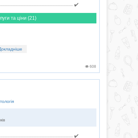
✔️
луги та ціни (21)
Докладніше
608
тологія
ків
✔️