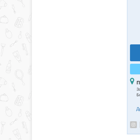
П
З
Б
Д