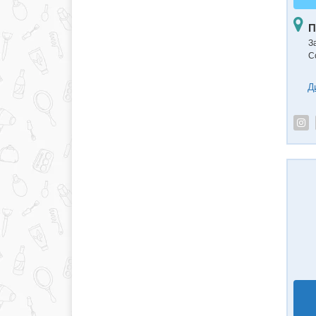
П
З
С
Д