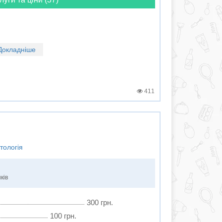
Докладніше
411
тологія
ків
300 грн.
100 грн.