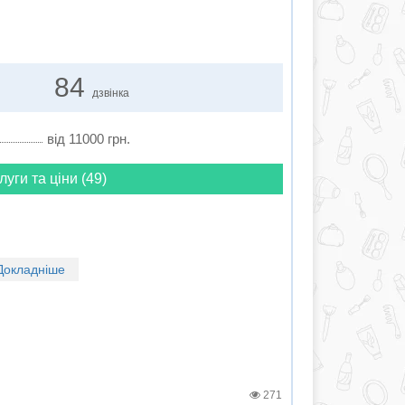
84
дзвінка
від 11000 грн.
луги та ціни (49)
Докладніше
271