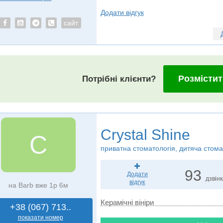
Додати відгук
сайт
Розмістит
Потрібні клієнти?
Crystal Shine
C
приватна стоматологія, дитяча стома
93
Додати
дзвін
відгук
на Barb вже 1р 6м
Керамічні вініри
+38 (067) 713..
показати номер