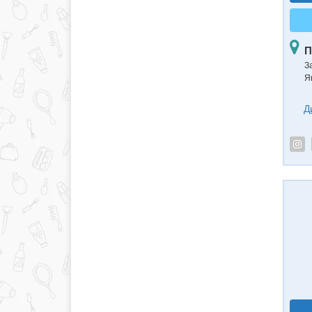
П
З
Я
Д