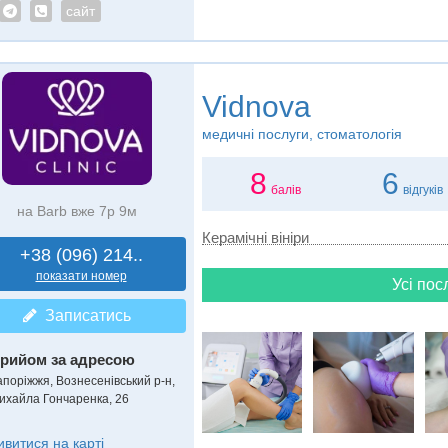
сайт
Vidnova
медичні послуги, стоматологія
8
6
балів
відгуків
на Barb вже 7р 9м
Керамічні вініри
+38 (096) 214..
показати номер
Усі пос
Записатись
рийом за адресою
апоріжжя, Вознесенівський р-н,
ихайла Гончаренка, 26
ивитися на карті