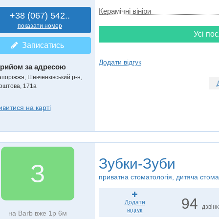
Керамічні вініри
+38 (067) 542..
показати номер
Усі пос
Записатись
Додати відгук
рийом за адресою
апоріжжя, Шевченківський р-н,
оштова, 171а
ивитися на карті
Зубки-Зуби
З
приватна стоматологія, дитяча стома
94
Додати
дзвін
відгук
на Barb вже 1р 6м