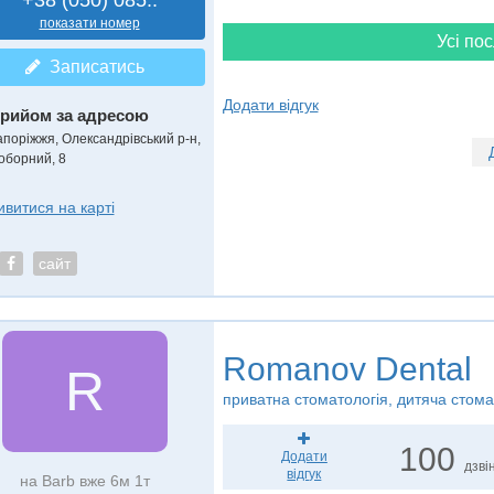
+38 (050) 085..
показати номер
Усі пос
Записатись
Додати відгук
рийом за адресою
апоріжжя, Олександрівський р-н,
оборний, 8
ивитися на карті
сайт
Romanov Dental
R
приватна стоматологія, дитяча стома
100
Додати
дзвін
відгук
на Barb вже 6м 1т