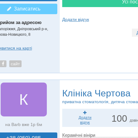
Усі пос
Записатись
Додати відгук
рийом за адресою
апоріжжя, Дніпровський р-н,
кова-Новицкого, 8
ивитися на карті
сайт
Клініка Чертова
К
приватна стоматологія, дитяча стома
100
Додати
дзвін
відгук
на Barb вже 1р 6м
Керамічні вініри