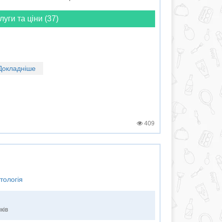
луги та ціни (37)
Докладніше
409
тологія
ків