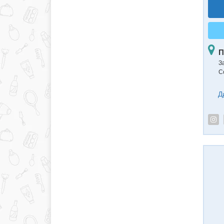
П
З
С
Д