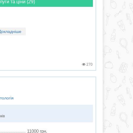
луги та ціни (29)
Докладніше
270
тологія
ків
11000 грн.