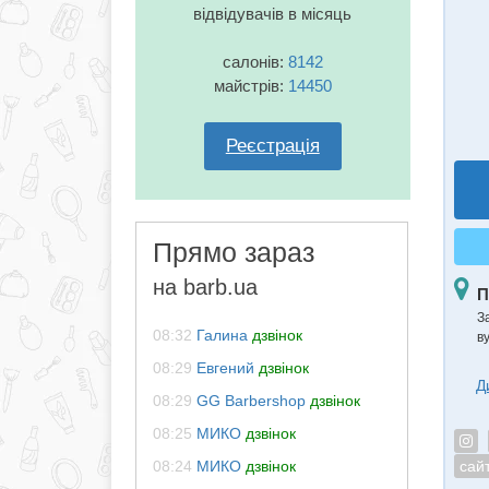
відвідувачів в місяць
салонів:
8142
майстрів:
14450
Реєстрація
Прямо зараз
на barb.ua
П
З
08:32
Галина
дзвінок
в
08:29
Евгений
дзвінок
Д
08:29
GG Barbershop
дзвінок
08:25
МИКО
дзвінок
сай
08:24
МИКО
дзвінок