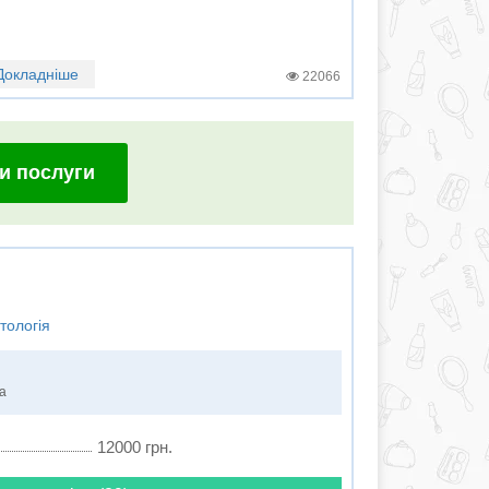
Докладніше
22066
и послуги
тологія
ка
12000 грн.