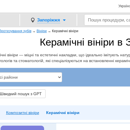
Україн
Запоріжжя
Протезування зубів
→
Вініри
→
Керамічні вініри
Керамічні вініри в 
чні вініри — міцні та естетичні накладки, що ідеально імітують натур
ологів та стоматологій, які спеціалізуються на встановленні керамічн
видкий пошук з GPT
Композитні вініри
Керамічні вініри