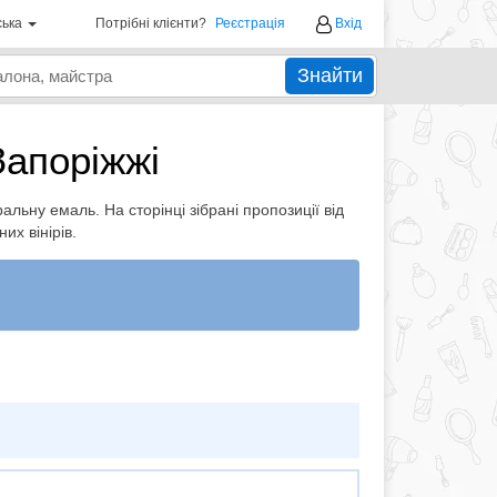
ська
Потрібні клієнти?
Реєстрація
Вхід
Знайти
Запоріжжі
альну емаль. На сторінці зібрані пропозиції від
их вінірів.