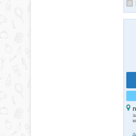
П
З
М
Д