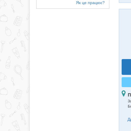
П
З
Б
Д