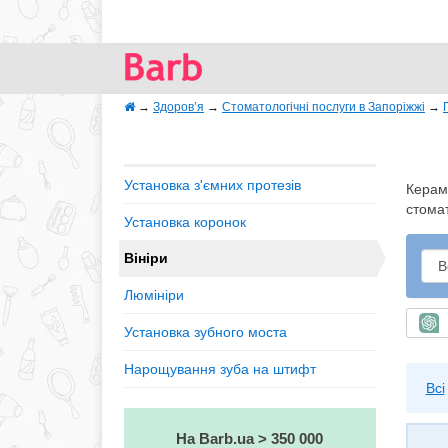
→
Здоров’я
→
Стоматологічні послуги в Запоріжжі
→
Установка з'ємних протезів
Керамі
стомат
Установка коронок
Вініри
Люмініри
Ш
Установка зубного моста
Нарощування зуба на штифт
Всі
На Barb.ua > 350 000