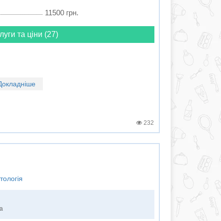
11500 грн.
луги та ціни (27)
Докладніше
232
тологія
ка