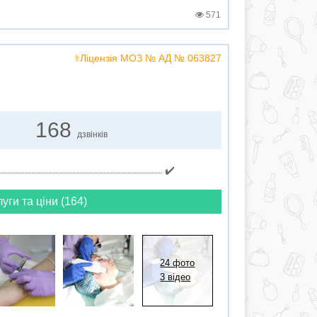
571
⚕️Ліцензія МОЗ № АД № 063827
168
дзвінків
✔️
луги та ціни (164)
24 фото
3 відео