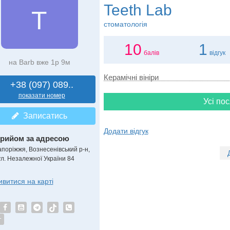
Teeth Lab
T
стоматологія
10
1
балів
відгук
на Barb вже 1р 9м
Керамічні вініри
+38 (097) 089..
показати номер
Усі пос
Записатись
Додати відгук
рийом за адресою
апоріжжя, Вознесенівський р-н,
ул. Незалежної України 84
ивитися на карті
т