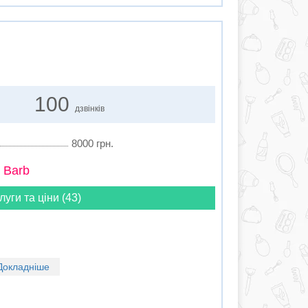
100
дзвінків
8000 грн.
 Barb
луги та ціни (43)
Докладніше