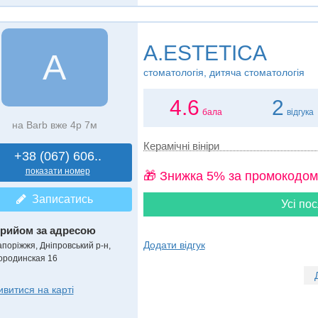
A.ESTETICA
A
стоматологія, дитяча стоматологія
4.6
2
бала
відгука
на Barb вже 4р 7м
Керамічні вініри
+38 (067) 606..
показати номер
🎁 Знижка 5% за промокодом
Записатись
Усі пос
рийом за адресою
Додати відгук
апоріжжя, Дніпровський р-н,
ородинская 16
ивитися на карті