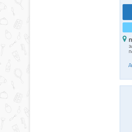
П
З
П
Д