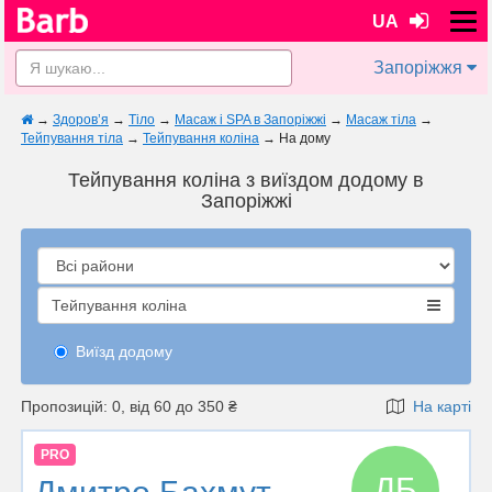
UA
Запоріжжя
→
Здоров’я
→
Тіло
→
Масаж і SPA в Запоріжжі
→
Масаж тіла
→
Тейпування тіла
→
Тейпування коліна
→
На дому
Тейпування коліна з виїздом додому в
Запоріжжі
Тейпування коліна
Виїзд додому
Пропозицій: 0, від 60 до 350 ₴
На карті
PRO
ДБ