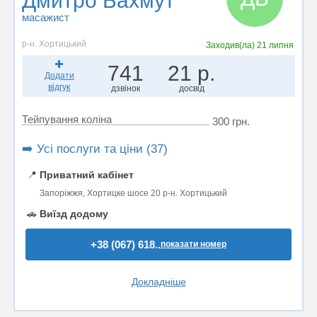
Дмитро Бахмут
масажист
р-н. Хортицький
Заходив(ла)
21 липня
741
21 р.
Додати
відгук
дзвінок
досвід
Тейпування коліна
300 грн.
➡️ Усі послуги та ціни (37)
📍
Приватний кабінет
Запоріжжя, Хортицке шосе 20 р-н. Хортицький
🚗
Виїзд додому
+38 (067) 618..
показати номер
Докладніше