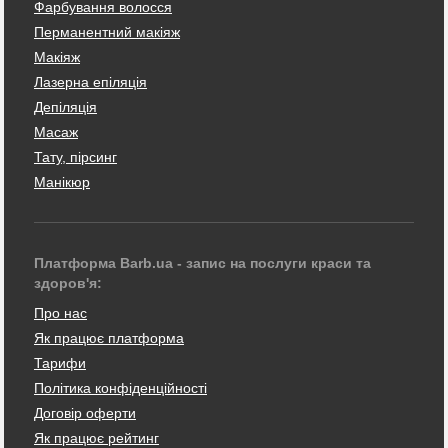
Фарбування волосся
Перманентний макіяж
Макіяж
Лазерна епіляція
Депіляція
Масаж
Тату, пірсинг
Манікюр
Платформа Barb.ua - запис на послуги краси та
здоров'я:
Про нас
Як працює платформа
Тарифи
Політика конфіденційності
Договір оферти
Як працює рейтинг