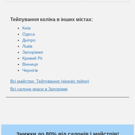
Тейпування коліна в інших містах:
Київ
Одеса
Дніпро
Львів
Запоріжжя
Кривий Ріг
Вінниця
Чернігів
Всі майстри: Тейпування (кінезiо тейпи)
Всі салони краси в Запоріжжі
Знижки до 80% від салонів і майстрів!