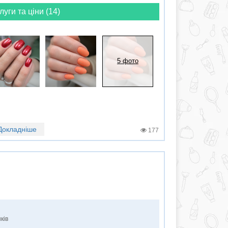
луги та ціни (14)
5 фото
Докладніше
177
ків