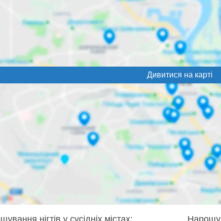
Дивитися на карті
ування нігтів у сусідніх містах:
Нарощув