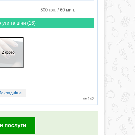
500 грн. / 60 мин.
луги та ціни (16)
2 фото
Докладніше
142
и послуги