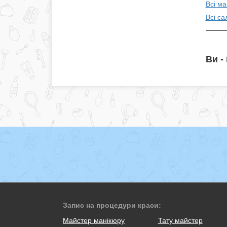
Всі ма
Всі са
Ви -
Запис на процедури краси:
Майстер манікюру
Тату майстер