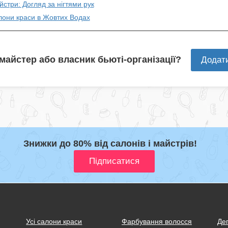
йстри: Догляд за нігтями рук
лони краси в Жовтих Водах
 майстер або власник бьюті-організації?
Додат
Знижки до 80% від салонів і майстрів!
Усі салони краси
Фарбування волосся
Деп