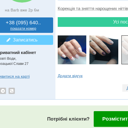
Корекція та зняття нарощених нігтів
на Barb вже 2р 6м
Усі пос
+38 (095) 640..
показати номер
Записатись
риватний кабінет
овті Води,
озацької Слави 27
Додати відгук
ивитися на карті
Розмістит
Потрібні клієнти?