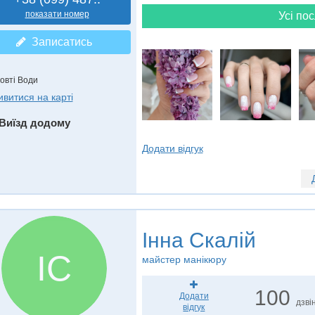
показати номер
Усі пос
Записатись
овті Води
ивитися на карті
Виїзд додому
Додати відгук
Інна Скалій
ІС
майстер манікюру
100
Додати
дзвін
відгук