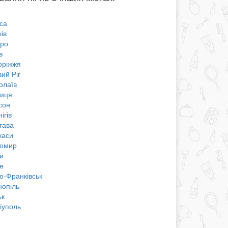
са
ів
про
в
оріжжя
ий Ріг
олаїв
ниця
сон
ігів
тава
каси
омир
и
е
о-Франківськ
нопіль
ьк
іуполь