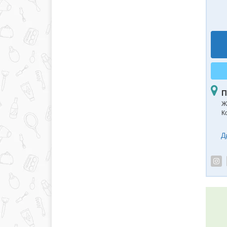
П
Ж
К
Д