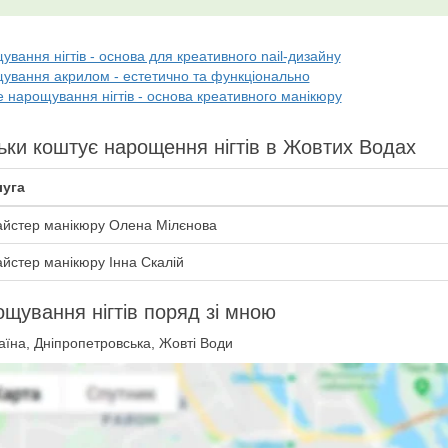
вання нігтів - основа для креативного nail-дизайну
ування акрилом - естетично та функціонально
 нарощування нігтів - основа креативного манікюру
ьки коштує нарощення нігтів в Жовтих Водах
уга
йстер манікюру Олена Мілєнова
йстер манікюру Інна Скалій
щування нігтів поряд зі мною
їна, Дніпропетровська, Жовті Води