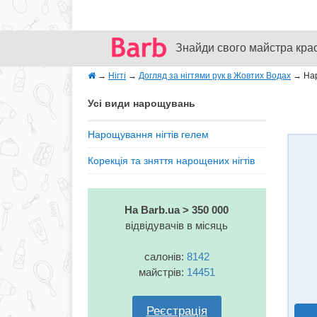
Знайди свого майстра кра
→
Нігті
→
Догляд за нігтями рук в Жовтих Водах
→
Нар
Усі види нарощувань
Нарощування нігтів гелем
Корекція та зняття нарощених нігтів
На Barb.ua > 350 000
відвідувачів в місяць
салонів:
8142
майстрів:
14451
Реєстрація