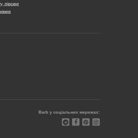
у, пірсинг
нікюр
Barb у соціальних мережах: