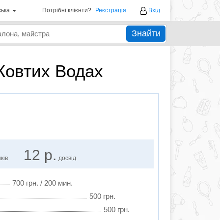
ська
Потрібні клієнти?
Реєстрація
Вхід
Знайти
Жовтих Водах
12 р.
ків
досвід
700 грн. / 200 мин.
500 грн.
500 грн.