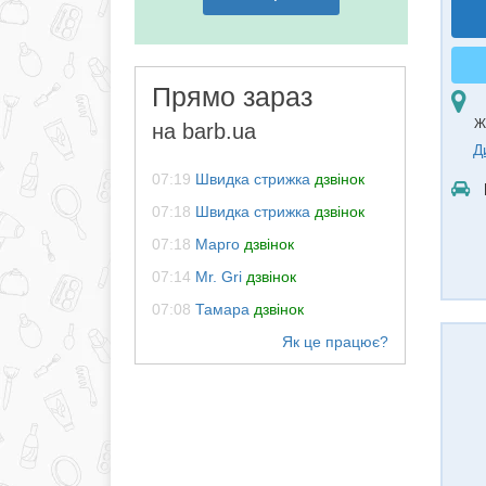
Прямо зараз
Ж
на barb.ua
Д
07:19
Швидка стрижка
дзвінок
07:18
Швидка стрижка
дзвінок
07:18
Марго
дзвінок
07:14
Mr. Gri
дзвінок
07:08
Тамара
дзвінок