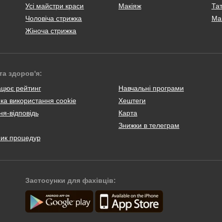
Усі майстри краси
Макіяж
Тат
Чоловіча стрижка
Ма
Жіноча стрижка
та здоров'я:
ацює рейтинг
Навчальні програми
ка використання cookie
Хештеги
я-відповідь
Карта
Знижки в телеграм
ник процедур
Застосунки для фахівців: