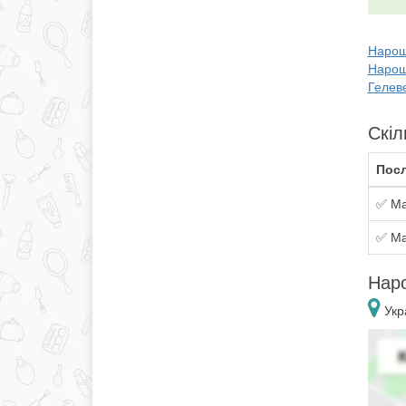
Нарощу
Нарощ
Гелеве
Скіл
Посл
✅ Ма
✅ Ма
Наро
Укра