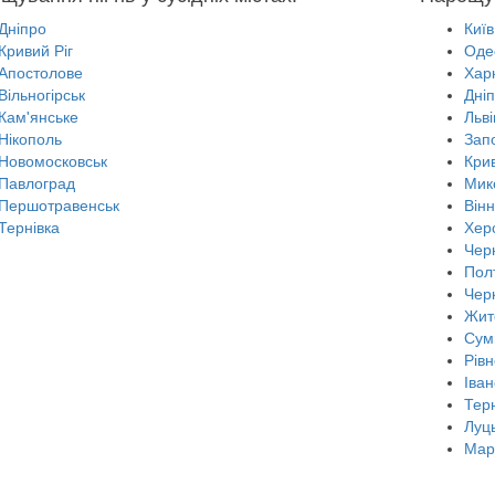
Дніпро
Київ
Кривий Ріг
Оде
Апостолове
Харк
Вільногірськ
Дні
Кам'янське
Льві
Нікополь
Зап
Новомосковськ
Крив
Павлоград
Мик
Першотравенськ
Він
Тернівка
Хер
Черн
Пол
Чер
Жит
Сум
Рівн
Іван
Тер
Луц
Мар