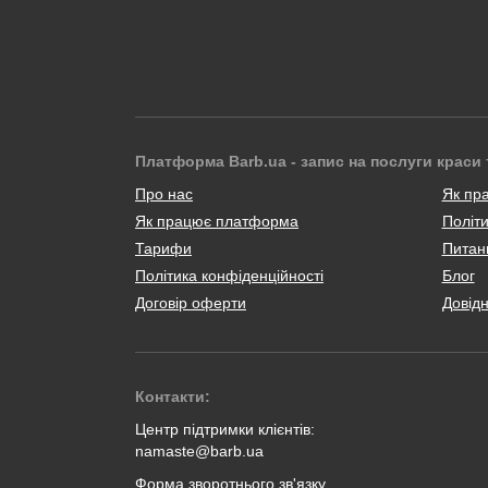
Платформа Barb.ua - запис на послуги краси 
Про нас
Як пр
Як працює платформа
Політи
Тарифи
Питанн
Політика конфіденційності
Блог
Договір оферти
Довід
Контакти:
Центр підтримки клієнтів:
namaste@barb.ua
Форма зворотнього зв'язку