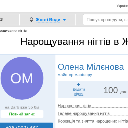
Україн
си
Жовті Води
ощування нігтів
Нарощування нігтів в 
Олена Мілєнова
ОМ
майстер манікюру
100
Додати
дзвін
відгук
Нарощення нігтів
на Barb вже 3р 8м
Гелеве нарощування нігтів
Повний запис
Корекція та зняття нарощених нігтів
+38 (099) 487..