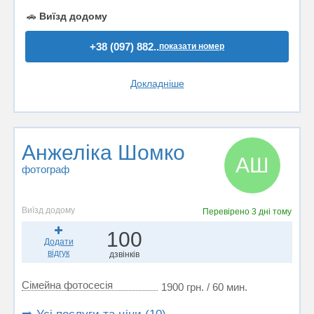
🚗
Виїзд додому
+38 (097) 882..
показати номер
Докладніше
Анжеліка Шомко
АШ
фотограф
Виїзд додому
Перевірено
3 дні тому
100
Додати
відгук
дзвінків
Сімейна фотосесія
1900 грн. / 60 мин.