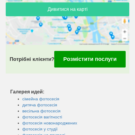
Дивитися на карті
Розмістити послуги
Потрібні клієнти?
Галерея идей:
сімейна фотосесія
дитяча фотосесія
весільна фотосесія
фотосесія вагітності
фотосесія новонароджених
фотосесія у студії
фотосесія на природі