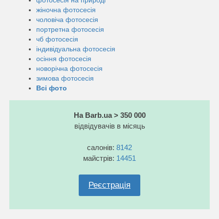
жіночна фотосесія
чоловіча фотосесія
портретна фотосесія
чб фотосесія
індивідуальна фотосесія
осіння фотосесія
новорічна фотосесія
зимова фотосесія
Всі фото
На Barb.ua > 350 000
відвідувачів в місяць
салонів:
8142
майстрів:
14451
Реєстрація