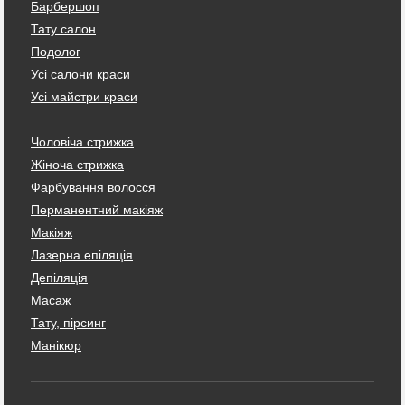
Барбершоп
Тату салон
Подолог
Усі салони краси
Усі майстри краси
Чоловіча стрижка
Жіноча стрижка
Фарбування волосся
Перманентний макіяж
Макіяж
Лазерна епіляція
Депіляція
Масаж
Тату, пірсинг
Манікюр