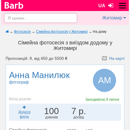
UA
Житомир
→
Фотосесія
→
Сімейна фотосесія у Житомирі
→
На дому
Сімейна фотосесія з виїздом додому у
Житомирі
Пропозицій: 8, від 450 до 5500 ₴
На карті
Анна Манилюк
АМ
фотограф
Виїзд додому
Заходив(ла)
8 липня
100
7 р.
Додати
відгук
дзвінків
досвід
Сімейна фотосесія