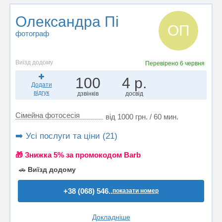
Олександра Пі
ОП
фотограф
Виїзд додому
Перевірено
6 червня
100
4 р.
Додати
відгук
дзвінків
досвід
Сімейна фотосесія
від 1000 грн. / 60 мин.
➡️ Усі послуги та ціни (21)
🎁 Знижка 5% за промокодом Barb
🚗
Виїзд додому
+38 (068) 546..
показати номер
Докладніше