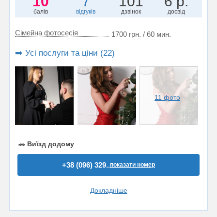
10
7
101
6 р.
балів
відгуків
дзвінок
досвід
Сімейна фотосесія
1700 грн. / 60 мин.
➡️ Усі послуги та ціни (22)
11 фото
🚗
Виїзд додому
+38 (096) 329..
показати номер
Докладніше