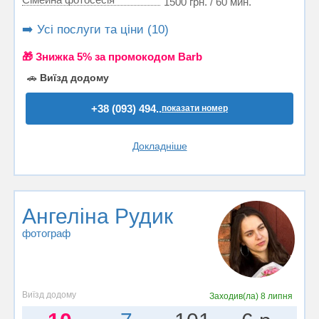
1500 грн. / 60 мин.
➡️ Усі послуги та ціни (10)
🎁 Знижка 5% за промокодом Barb
🚗
Виїзд додому
+38 (093) 494..
показати номер
Докладніше
Ангеліна Рудик
фотограф
Виїзд додому
Заходив(ла)
8 липня