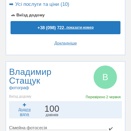
➡️ Усі послуги та ціни (10)
🚗
Виїзд додому
+38 (098) 722..
показати номер
Докладніше
Владимир
В
Стащук
фотограф
Виїзд додому
Перевірено
2 червня
100
Додати
відгук
дзвінків
Сімейна фотосесія
✔️