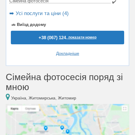
Сімейна фотосесія
✔️
➡️ Усі послуги та ціни (4)
🚗
Виїзд додому
+38 (067) 124..
показати номер
Докладніше
Сімейна фотосесія поряд зі
мною
Україна, Житомирська, Житомир