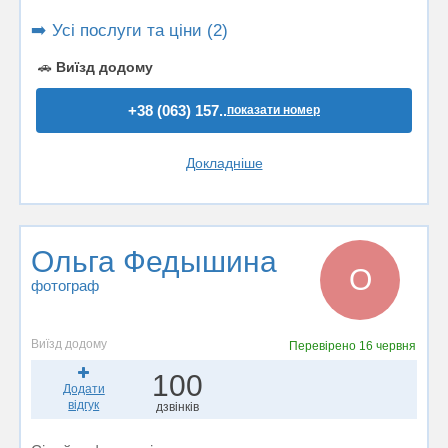
➡️ Усі послуги та ціни (2)
🚗
Виїзд додому
+38 (063) 157..
показати номер
Докладніше
Ольга Федышина
О
фотограф
Виїзд додому
Перевірено
16 червня
100
Додати
відгук
дзвінків