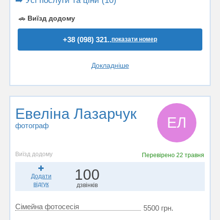
➡️ Усі послуги та ціни (10)
🚗
Виїзд додому
+38 (098) 321..
показати номер
Докладніше
Евеліна Лазарчук
ЕЛ
фотограф
Виїзд додому
Перевірено
22 травня
100
Додати
відгук
дзвінків
Сімейна фотосесія
5500 грн.