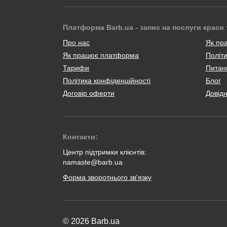
Платформа Barb.ua - запис на послуги краси 
Про нас
Як пр
Як працює платформа
Політи
Тарифи
Питанн
Політика конфіденційності
Блог
Договір оферти
Довід
Контакти:
Центр підтримки клієнтів:
namaste@barb.ua
Форма зворотнього зв'язку
© 2026 Barb.ua