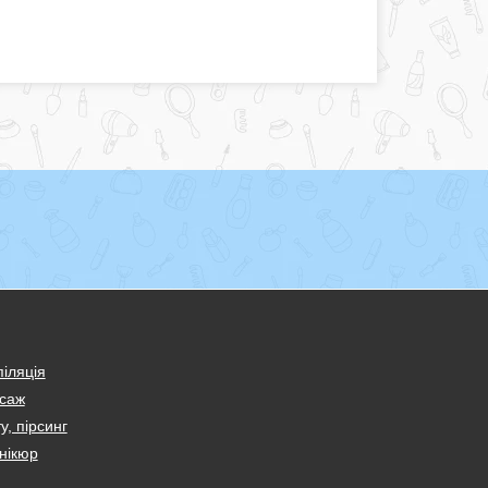
іляція
саж
у, пірсинг
нікюр