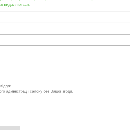
кож видаляються.
відгук
го адміністрації салону без Вашої згоди.