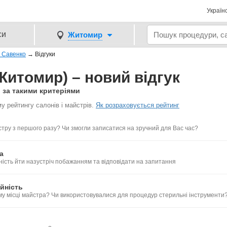
Україн
си
Житомир
 Савенко
→
Відгуки
итомир) – новий відгук
 за такими критеріями
у рейтингу салонів і майстрів.
Як розраховується рейтинг
тру з першого разу? Чи змогли записатися на зручний для Вас час?
а
ність йти назустріч побажанням та відповідати на запитання
йність
му місці майстра? Чи використовувалися для процедур стерильні інструменти