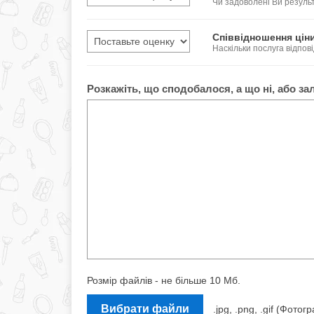
Чи задоволені Ви резул
Співвідношення ціни
Наскільки послуга відпові
Розкажіть, що сподобалося, а що ні, або за
Розмір файлів - не більше 10 Мб.
Вибрати файли
.jpg, .png, .gif (Фот