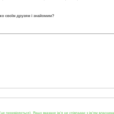
ко своїм друзям і знайомим?
е перевіряється). Якщо вказане ім'я не співпадає з ім'ям власника