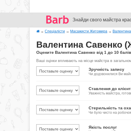
Знайди свого майстра кра
→
Спеціалісти
→
Масажисти Житомира
→
Валентина
Валентина Савенко (Ж
Оцените Валентина Савенко від 1 до 10 балів
Ваші оцінки впливають на місце майстра в загальном
Зручність запису
Чи додзвонилися Ви майс
Ставлення до клієнт
Уважність майстра, готов
Стерильність та оха
Чи було чисто на робочо
Якість послуг