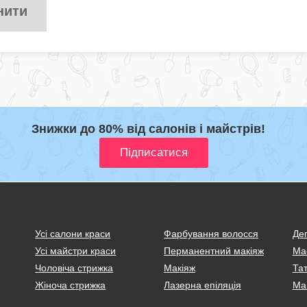
нити
Знижки до 80% від салонів і майстрів!
Усі салони краси
Фарбування волосся
Деп
Усі майстри краси
Перманентний макіяж
Ма
Чоловіча стрижка
Макіяж
Тат
Жіноча стрижка
Лазерна епіляція
Ма