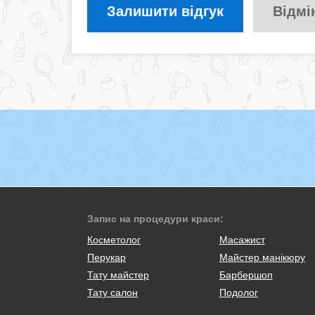
Залишити відгук
Відмі
Запис на процедури краси:
Косметолог
Масажист
Перукар
Майстер манікюру
Тату майстер
Барбершоп
Тату салон
Подолог