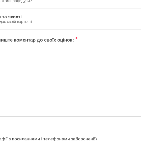
ьтатом процедури?
 та якості
дає своїй вартості
*
лиште коментар до своїх оцінок:
ографії з посиланнями і телефонами заборонені!)