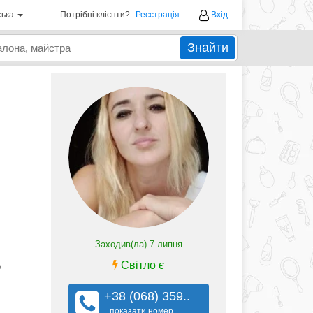
ська
Потрібні клієнти?
Реєстрація
Вхід
Знайти
Заходив(ла)
7 липня
Світло є
?
+38 (068) 359..
показати номер