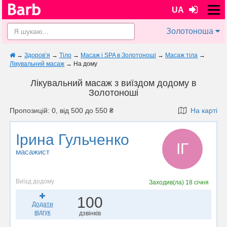
UA
Золотоноша
→
Здоров’я
→
Тіло
→
Масаж і SPA в Золотоноші
→
Масаж тіла
→
Лікувальний масаж
→
На дому
Лікувальний масаж з виїздом додому в
Золотоноші
Пропозицій: 0, від 500 до 550 ₴
На карті
Ірина Гульченко
ІГ
масажист
Виїзд додому
Заходив(ла)
18 січня
100
Додати
відгук
дзвінків