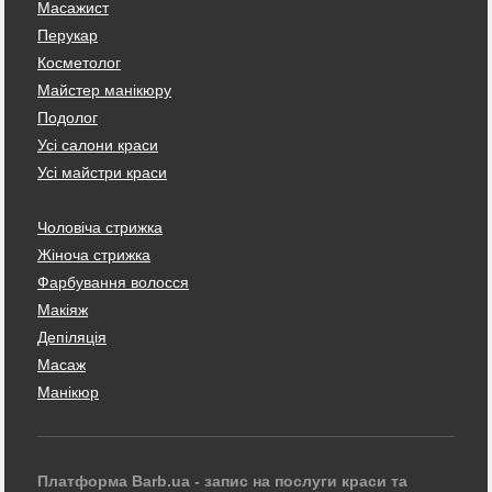
Масажист
Перукар
Косметолог
Майстер манікюру
Подолог
Усі салони краси
Усі майстри краси
Чоловіча стрижка
Жіноча стрижка
Фарбування волосся
Макіяж
Депіляція
Масаж
Манікюр
Платформа Barb.ua - запис на послуги краси та