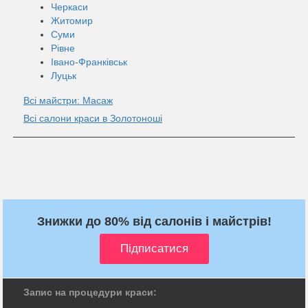
Черкаси
Житомир
Суми
Рівне
Івано-Франківськ
Луцьк
Всі майстри: Масаж
Всі салони краси в Золотоноші
Знижки до 80% від салонів і майстрів!
Запис на процедури краси: