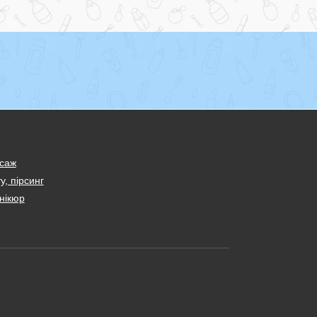
саж
у, пірсинг
нікюр