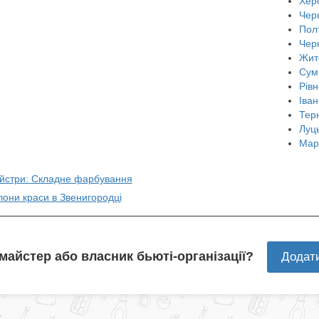
Хер
Черн
Пол
Чер
Жит
Сум
Рівн
Іван
Тер
Луц
Мар
айстри: Складне фарбування
лони краси в Звенигородці
 майстер або власник бьюті-організації?
Додат