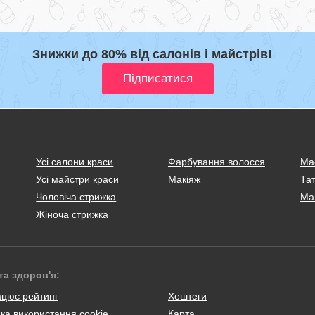
Знижки до 80% від салонів і майстрів!
Усі салони краси
Фарбування волосся
Ма
Усі майстри краси
Макіяж
Тат
Чоловіча стрижка
Ма
Жіноча стрижка
та здоров'я:
ацює рейтинг
Хештеги
ка використання cookie
Карта