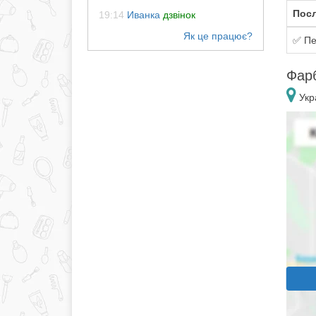
Посл
19:14
Иванка
дзвінок
✅ Пе
Фарб
Укра