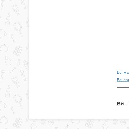
Всі м
Всі са
Ви -