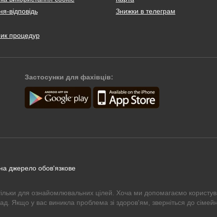
я-відповідь
Знижки в телеграм
ник процедур
Застосунки для фахівців:
 на джерело обов'язкове
тільки для ознайомлювальних цілей. Хоча ми допомагаємо користув
рад. Якщо у вас виникла проблема зі здоров'ям, зверніться до сімейн