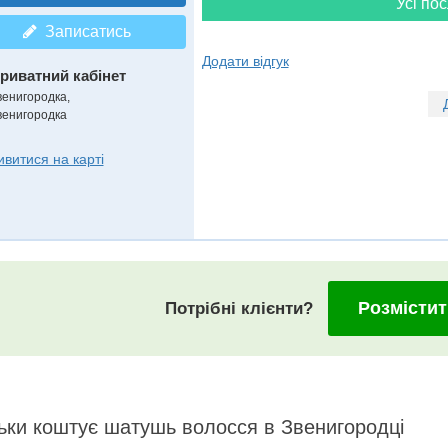
Усі пос
Записатись
Додати відгук
риватний кабінет
венигородка,
венигородка
ивитися на карті
Розмістит
Потрібні клієнти?
ьки коштує шатушь волосся в Звенигородці