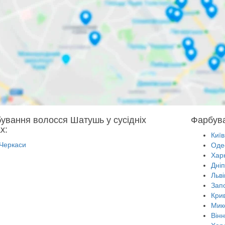
ування волосся Шатушь у сусідніх
Фарбува
х:
Київ
Черкаси
Оде
Харк
Дні
Льві
Зап
Крив
Мик
Він