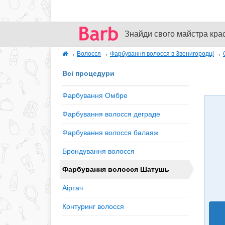
Знайди свого майстра кра
→
Волосся
→
Фарбування волосся в Звенигородці
→
Всі процедури
Фарбування Омбре
Фарбування волосся деграде
Фарбування волосся балаяж
Брондування волосся
Фарбування волосся Шатушь
Аіртач
Контуринг волосся