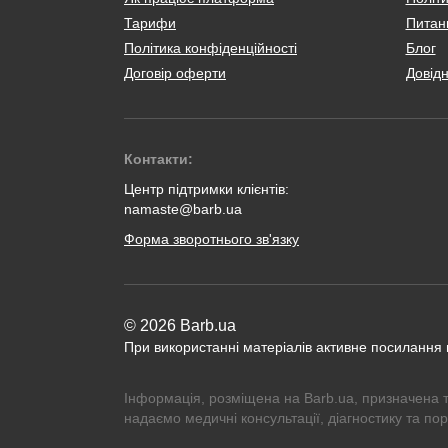
Тарифи
Питанн
Політика конфіденційності
Блог
Договір оферти
Довід
Контакти:
Центр підтримки клієнтів:
namaste@barb.ua
Форма зворотнього зв'язку
© 2026 Barb.ua
При використанні матеріалів активне посилання
Інформація, розміщена на Barb.ua, призначена 
надаємо медичні консультації, діагностику та по