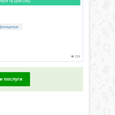
луги та ціни (46)
Докладніше
159
и послуги