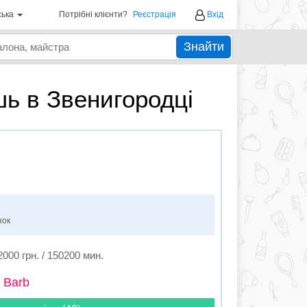
ська
Потрібні клієнти?
Реєстрація
Вхід
Знайти
ь в Звенигородці
нок
2000 грн. / 150200 мин.
 Barb