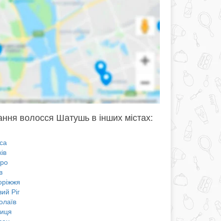
ння волосся Шатушь в інших містах:
са
ів
про
в
оріжжя
ий Ріг
олаїв
ниця