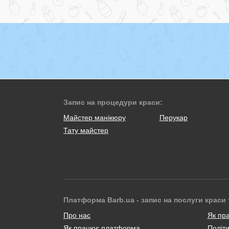
Запис на процедури краси:
Майстер манікюру
Перукар
Тату майстер
Платформа Barb.ua - запис на послуги краси 
Про нас
Як пр
Як працює платформа
Політи