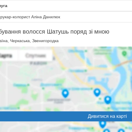
уга
рукар-колорист Аліна Данилюк
ування волосся Шатушь поряд зі мною
їна, Черкаська, Звенигородка
Дивитися на карті