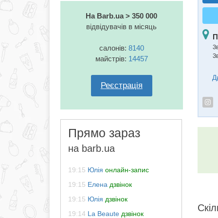
На Barb.ua > 350 000
відвідувачів в місяць
П
салонів:
8140
З
З
майстрів:
14457
Д
Реєстрація
Прямо зараз
на barb.ua
19:15
Юлія
онлайн-запис
19:15
Елена
дзвінок
19:15
Юлія
дзвінок
Скіл
19:14
La Beaute
дзвінок