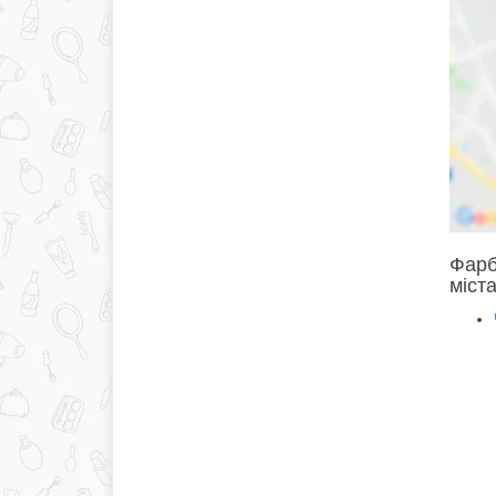
Фарб
міста