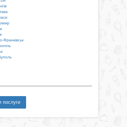
сон
ігів
тава
каси
омир
и
е
о-Франківськ
нопіль
ьк
іуполь
и послуги