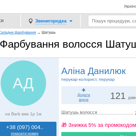
Україн
си
Звенигородка
Складне фарбування
→
Шатушь
Фарбування волосся Шатуш
Аліна Данилюк
АД
перукар-колорист, перукар
121
Додати
дзві
відгук
Шатушь волосся
на Barb вже 1р 1м
🎁 Знижка 5% за промокодом
+38 (097) 004..
показати номер