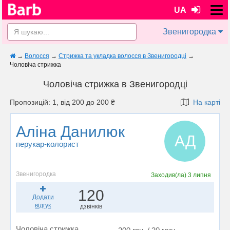
UA
Звенигородка
→
Волосся
→
Стрижка та укладка волосся в Звенигородці
→
Чоловіча стрижка
Чоловіча стрижка в Звенигородці
Пропозицій: 1, від 200 до 200 ₴
На карті
Аліна Данилюк
АД
перукар-колорист
Звенигородка
Заходив(ла)
3 липня
120
Додати
відгук
дзвінків
Чоловіча стрижка