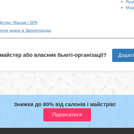
Луц
Мар
йстри: Масаж і SPA
лони краси в Звенигородці
 майстер або власник бьюті-організації?
Додат
Знижки до 80% від салонів і майстрів!