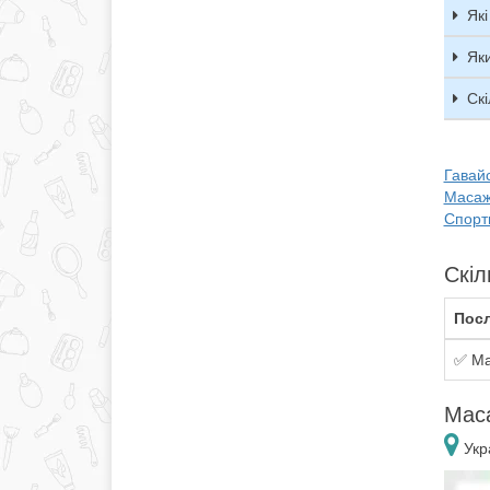
Як
Як
Скі
Гавайс
Масаж
Спорти
Скіл
Посл
✅ Ма
Маса
Укра