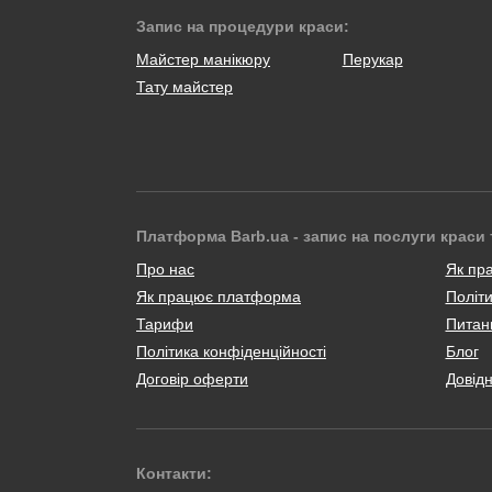
Запис на процедури краси:
Майстер манікюру
Перукар
Тату майстер
Платформа Barb.ua - запис на послуги краси 
Про нас
Як пр
Як працює платформа
Політи
Тарифи
Питанн
Політика конфіденційності
Блог
Договір оферти
Довід
Контакти: