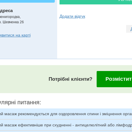
дреса
Додати відгук
венигородка
,
р. Шевченка 26
ивитися на карті
Розмістит
Потрібні клієнти?
лярні питання:
ий масаж рекомендується для оздоровлення спини і зміцнення орга
ий масаж ефективніше при схудненні - антицелюлітний або лімфо