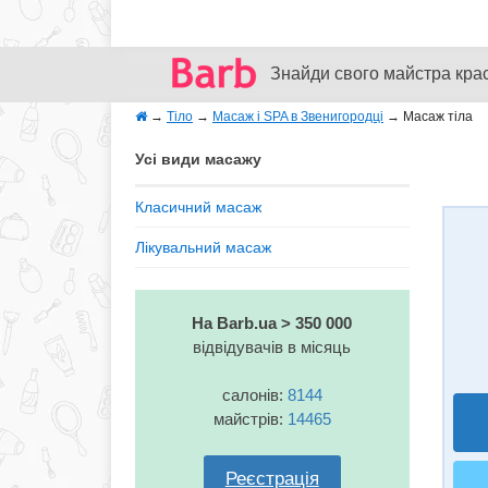
Знайди свого майстра кра
→
Тіло
→
Масаж і SPA в Звенигородці
→
Масаж тіла
Усі види масажу
Класичний масаж
Лікувальний масаж
На Barb.ua > 350 000
відвідувачів в місяць
салонів:
8144
майстрів:
14465
Реєстрація