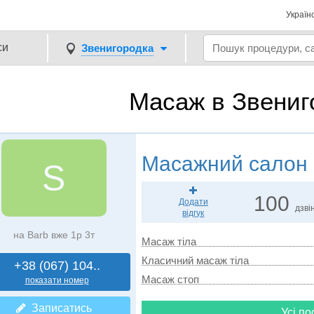
Україн
си
Звенигородка
Масаж в Звениг
Масажний салон
S
100
Додати
дзвін
відгук
на Barb вже 1р 3т
Масаж тіла
Класичний масаж тіла
+38 (067) 104..
Масаж стоп
показати номер
Записатись
Усі по