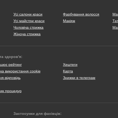
Усі салони краси
Фарбування волосся
Ма
Усі майстри краси
Макіяж
Тат
Чоловіча стрижка
Ма
Жіноча стрижка
та здоров'я:
ацює рейтинг
Хештеги
ка використання cookie
Карта
я-відповідь
Знижки в телеграм
ник процедур
Застосунки для фахівців: