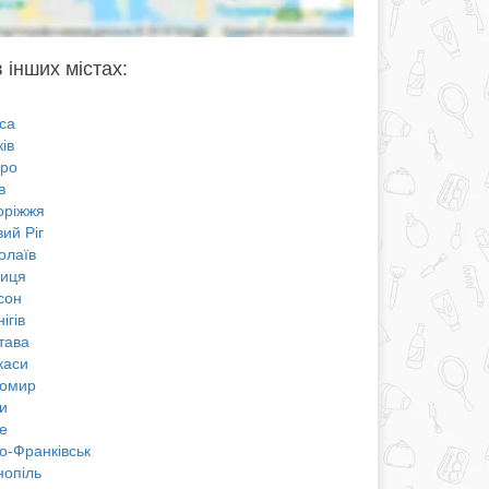
 інших містах:
са
ів
про
в
оріжжя
ий Ріг
олаїв
ниця
сон
ігів
тава
каси
омир
и
е
о-Франківськ
нопіль