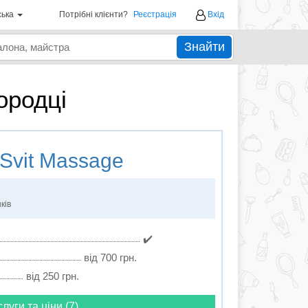
ська
Потрібні клієнти?
Реєстрація
Вхід
Знайти
ородці
Svit Massage
ків
✔️
від 700 грн.
від 250 грн.
слуги та ціни (7)