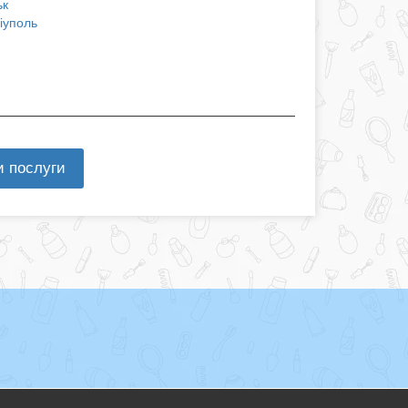
ьк
іуполь
и послуги