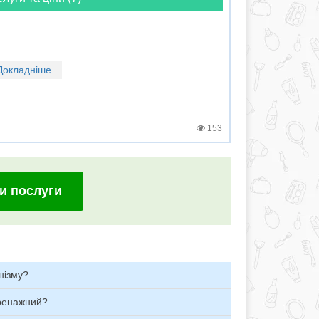
Докладніше
153
и послуги
нізму?
дренажний?