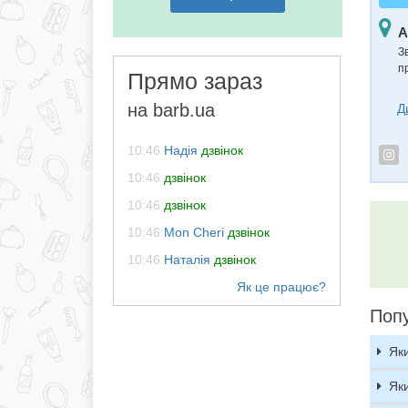
А
З
п
Прямо зараз
на barb.ua
Д
10:46
Надія
дзвінок
10:46
дзвінок
10:46
дзвінок
10:46
Mon Cheri
дзвінок
10:46
Наталія
дзвінок
Попу
Як
Як