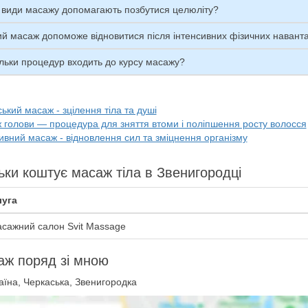
і види масажу допомагають позбутися целюліту?
ий масаж допоможе відновитися після інтенсивних фізичних навант
льки процедур входить до курсу масажу?
ький масаж - зцілення тіла та душі
 голови — процедура для зняття втоми і поліпшення росту волосся
вний масаж - відновлення сил та зміцнення організму
ьки коштує масаж тіла в Звенигородці
уга
сажний салон Svit Massage
ж поряд зі мною
їна, Черкаська, Звенигородка