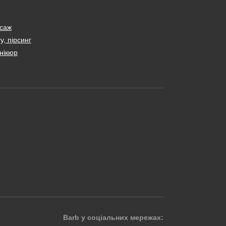
саж
у, пірсинг
нікюр
Barb у соціальних мережах: