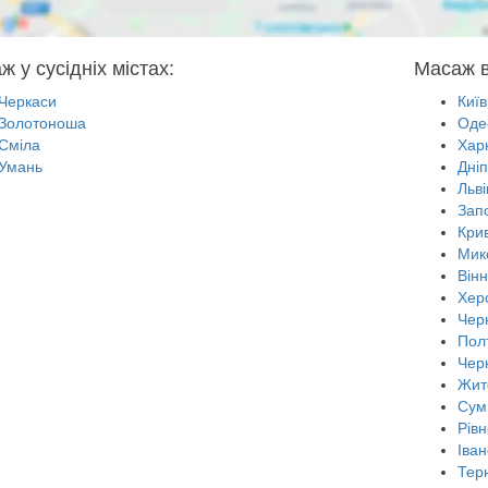
 у сусідніх містах:
Масаж в
Черкаси
Київ
Золотоноша
Оде
Сміла
Харк
Умань
Дні
Льві
Зап
Крив
Мик
Він
Хер
Черн
Пол
Чер
Жит
Сум
Рівн
Іван
Тер