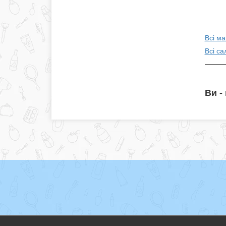
Всі ма
Всі са
Ви -