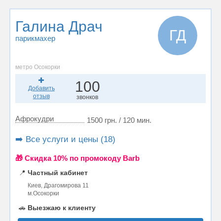
Галина Драч
ГД
парикмахер
метро Осокорки
100
Добавить
отзыв
звонков
Афрокудри
1500 грн. / 120 мин.
➡️ Все услуги и цены (18)
🎁 Cкидка 10% по промокоду Barb
📍
Частный кабинет
Киев, Драгомирова 11
м.Осокорки
🚗
Выезжаю к клиенту