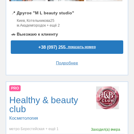
📍
Другое "M L beauty studio"
Киев, Котельникова25
м.Академгородок + ещё 2
🚗
Выезжаю к клиенту
+38 (097) 255..
показать номер
Подробнее
PRO
Healthy & beauty
club
Косметология
метро Берестейская + ещё 1
Заходил(а)
вчера