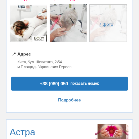
7 фото
📍
Адрес
Киев, бул. Шевченко, 2\54
м.Площадь Украинских Героев
+38 (080) 050..
показать номер
Подробнее
Астра