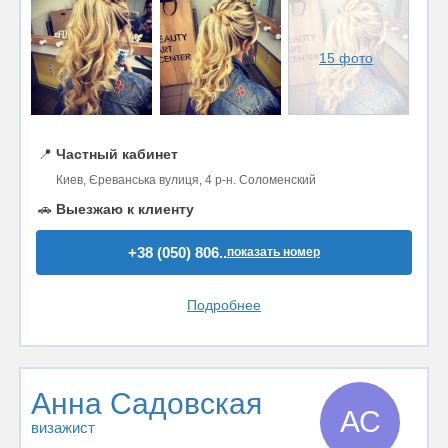
15 фото
📍
Частный кабинет
Киев, Єреванська вулиця, 4 р-н. Соломенский
🚗
Выезжаю к клиенту
+38 (050) 806..
показать номер
Подробнее
Анна Садовская
АС
визажист