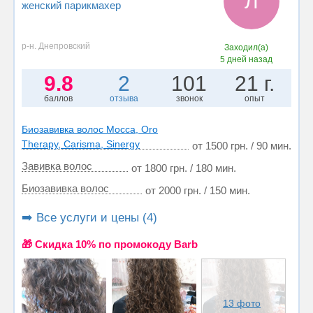
Л
женский парикмахер
р-н. Днепровский
Заходил(а)
5 дней назад
9.8
2
101
21 г.
баллов
отзыва
звонок
опыт
Биозавивка волос Мосса, Oro
Therapy, Carisma, Sinergy
от 1500 грн. / 90 мин.
Завивка волос
от 1800 грн. / 180 мин.
Биозавивка волос
от 2000 грн. / 150 мин.
➡️ Все услуги и цены (4)
🎁 Cкидка 10% по промокоду Barb
13 фото