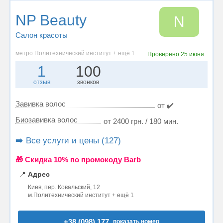
NP Beauty
N
Салон красоты
метро Политехнический институт + ещё 1
Проверено
25 июня
1
100
отзыв
звонков
Завивка волос
от ✔️
Биозавивка волос
от 2400 грн. / 180 мин.
➡️ Все услуги и цены (127)
🎁 Cкидка 10% по промокоду Barb
📍
Адрес
Киев, пер. Ковальский, 12
м.Политехнический институт + ещё 1
+38 (098) 177..
показать номер