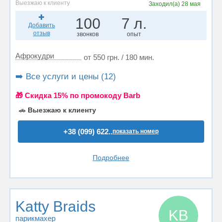
Выезжаю к клиенту
Заходил(а)
28 мая
100
7 л.
Добавить
отзыв
звонков
опыт
Афрокудри
от 550 грн. / 180 мин.
➡️ Все услуги и цены (12)
🎁 Cкидка 15% по промокоду Barb
🚗
Выезжаю к клиенту
+38 (099) 622..
показать номер
Подробнее
Katty Braids
KB
парикмахер