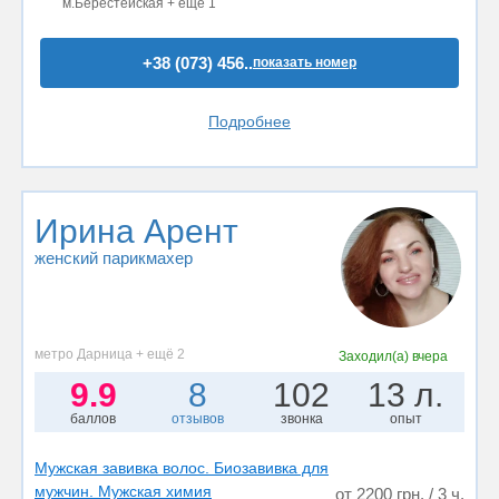
м.Берестейская + ещё 1
+38 (073) 456..
показать номер
Подробнее
Ирина Арент
женский парикмахер
метро Дарница + ещё 2
Заходил(а)
вчера
9.9
8
102
13 л.
баллов
отзывов
звонка
опыт
Мужская завивка волос. Биозавивка для
мужчин. Мужская химия
от 2200 грн. / 3 ч.