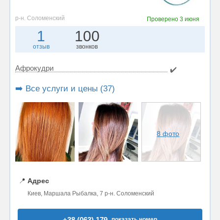
р-н. Соломенский
Проверено
3 июня
1
100
отзыв
звонков
Афрокудри
✔️
➡️ Все услуги и цены (37)
8 фото
📍
Адрес
Киев, Маршала Рыбалка, 7 р-н. Соломенский
+38 (063) 179..
показать номер