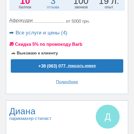
10
3
100
19 л.
баллов
отзыва
звонков
опыт
Афрокудри
от 5000 грн.
➡️ Все услуги и цены (4)
🎁 Cкидка 5% по промокоду Barb
🚗
Выезжаю к клиенту
+38 (063) 077..
показать номер
Подробнее
Диана
Д
парикмахер-стилист