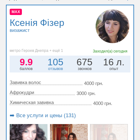
MAX
Ксенія Фізер
визажист
метро Героев Днепра + ещё 1
Заходил(а)
сегодня
9.9
105
675
16 л.
баллов
отзывов
звонков
опыт
Завивка волос
4000 грн.
Афрокудри
3000 грн.
Химическая завивка
4000 грн.
➡️ Все услуги и цены (131)