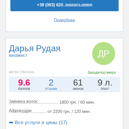
+38 (063) 620..
показать номер
Подробнее
Дарья Рудая
ДР
визажист
метро Оболонь
Заходил(а)
вчера
9.6
2
61
9 л.
баллов
отзыва
звонок
опыт
Завивка волос
1800 грн. / 60 мин.
Афрокудри
от 2200 грн. / 120 мин.
➡️ Все услуги и цены (17)