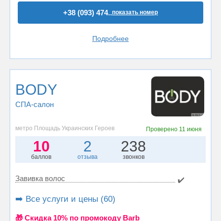
+38 (093) 474..
показать номер
Подробнее
BODY
СПА-салон
метро Площадь Украинских Героев
Проверено
11 июня
10
2
238
баллов
отзыва
звонков
Завивка волос
✔️
➡️ Все услуги и цены (60)
🎁 Cкидка 10% по промокоду Barb