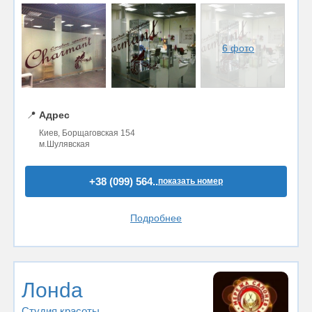
6 фото
📍
Адрес
Киев, Борщаговская 154
м.Шулявская
+38 (099) 564..
показать номер
Подробнее
Лонdа
Студия красоты