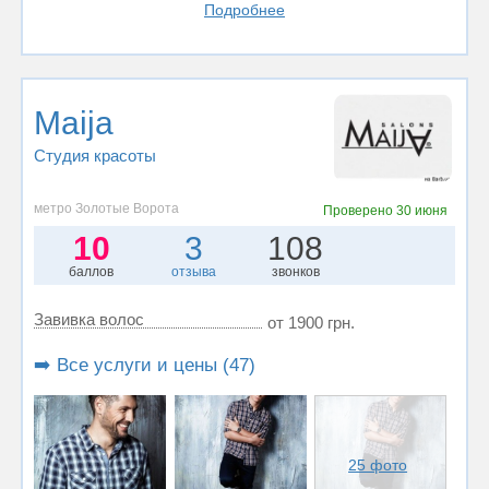
Подробнее
Maija
Студия красоты
метро Золотые Ворота
Проверено
30 июня
10
3
108
баллов
отзыва
звонков
Завивка волос
от 1900 грн.
➡️ Все услуги и цены (47)
25 фото