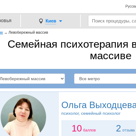
Русск
ровья
Киев
ве
→
Левобережный массив
Семейная психотерапия 
массиве
Ольга Выходцев
психолог, семейный психолог
10
2
баллов
отзыва