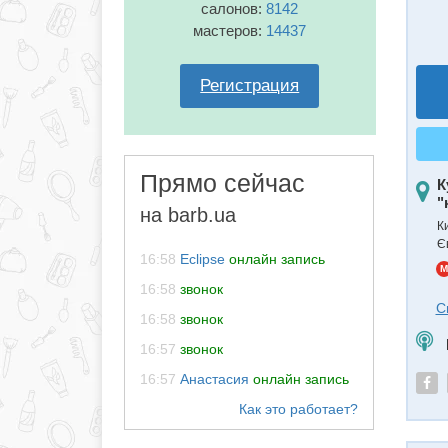
салонов:
8142
мастеров:
14437
Регистрация
Прямо сейчас
К
"
на barb.ua
К
Є
16:58
Eclipse
онлайн запись
M
16:58
звонок
С
16:58
звонок
16:57
звонок
16:57
Анастасия
онлайн запись