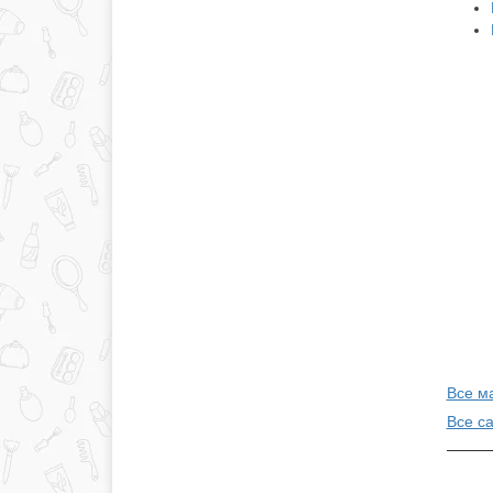
Все ма
Все с