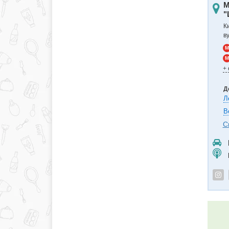
М
"
К
в
M
M
+
Д
Л
В
С