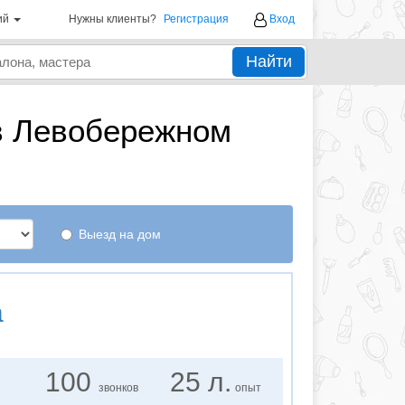
ий
Нужны клиенты?
Регистрация
Вход
Найти
в Левобережном
Выезд на дом
а
100
25 л.
звонков
опыт