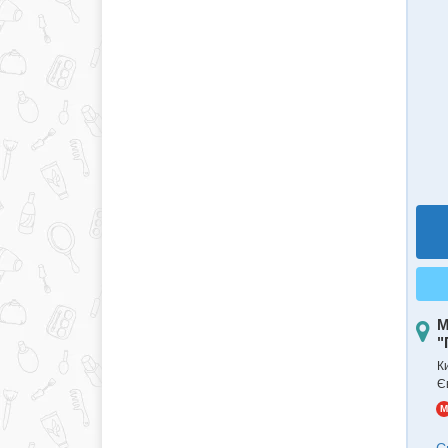
М
"
К
Є
M