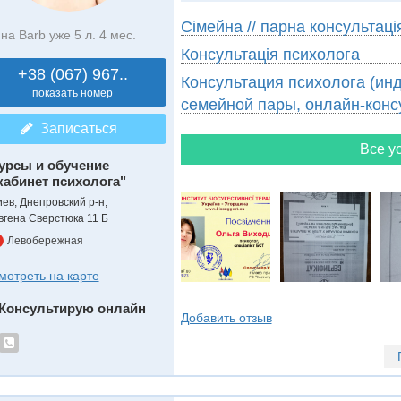
Сімейна // парна консультаці
на Barb уже 5 л. 4 мес.
Консультація психолога
+38 (067) 967..
Консультация психолога (ин
показать номер
семейной пары, онлайн-конс
Записаться
Все ус
урсы и обучение
кабинет психолога"
иев, Днепровский р-н,
вгена Сверстюка 11 Б
Левобережная
мотреть на карте
Консультирую онлайн
Добавить отзыв