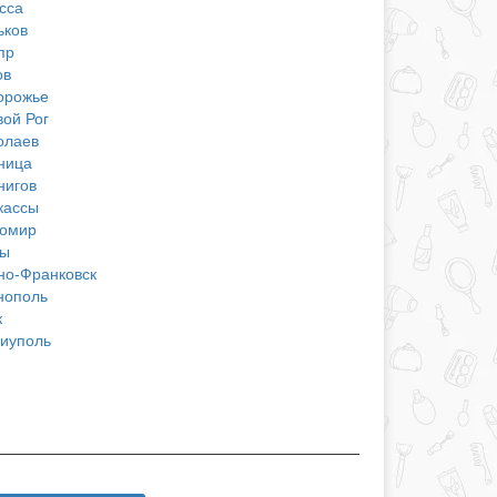
сса
ьков
пр
ов
орожье
вой Рог
олаев
ница
нигов
кассы
омир
ы
но-Франковск
нополь
к
иуполь