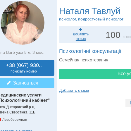
Наталя Тавлуй
психолог, подростковый психолог
100
Добавить
звон
отзыв
Психологічні консультації
на Barb уже 5 л. 3 мес.
Семейная психотерапия
+38 (067) 930..
показать номер
Все ус
Записаться
Добавить отзыв
едицинские услуги
Психологічний кабінет"
иев, Днепровский р-н,
вгена Сверстюка, 11Б
Левобережная