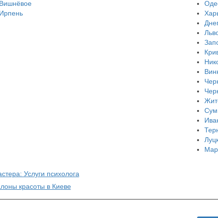
Вишнёвое
Оде
Ирпень
Хар
Дне
Льв
Зап
Кри
Ник
Вин
Чер
Чер
Жит
Сум
Ива
Тер
Луц
Мар
стера: Услуги психолога
алоны красоты в Киеве