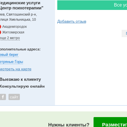
едицинские услуги
Все ус
Центр психотерапии"
иев, Святошинский р-н,
улиця Хмельницька, 10
Добавить отзыв
Академгородок
Житомирская
 еще 2 метро
ополнительные адреса:
евый берег
етряные Горы
мотреть на карте
Выезжаю к клиенту
Консультирую онлайн
сайт
Размести
Нужны клиенты?