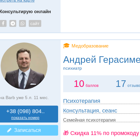
мотреть на карте
Консультирую онлайн
сайт
🎓
Медобразование
Андрей Герасим
психиатр
10
17
баллов
отзыв
на Barb уже 5 л. 11 мес.
Психотерапия
Консультация, сеанс
+38 (098) 804..
показать номер
Семейная психотерапия
Записаться
🎁 Cкидка 11% по промокоду