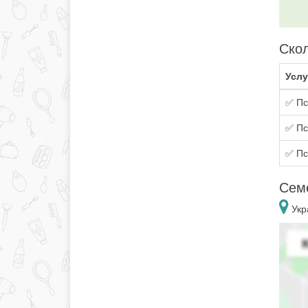
Скол
Услу
✅ Пс
✅ Пс
✅ Пс
Сем
Укр