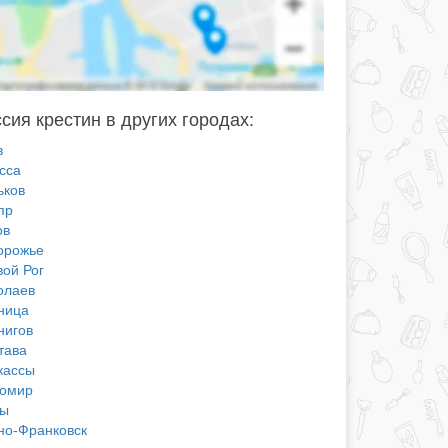
сия крестин в других городах:
в
сса
ьков
пр
ов
орожье
вой Рог
олаев
ница
нигов
тава
кассы
омир
ы
но-Франковск