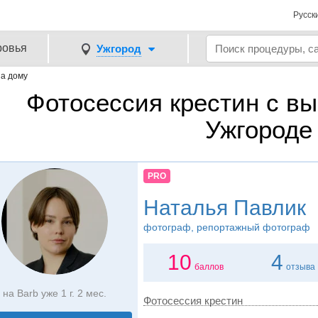
Русск
ровья
Ужгород
а дому
Фотосессия крестин с вы
Ужгороде
PRO
Наталья Павлик
фотограф, репортажный фотограф
10
4
баллов
отзыва
на Barb уже 1 г. 2 мес.
Фотосессия крестин