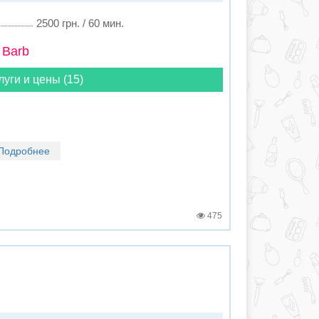
2500 грн. / 60 мин.
 Barb
луги и цены (15)
Подробнее
475
л