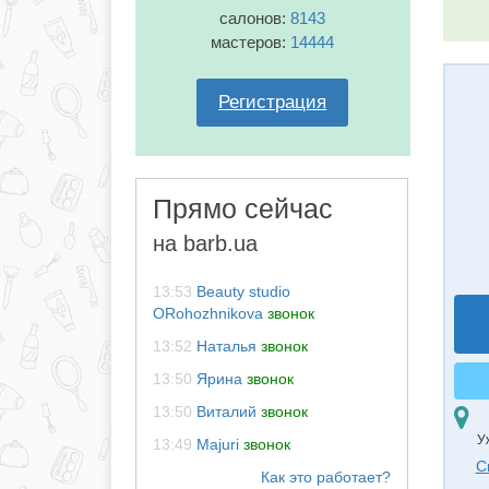
салонов:
8143
мастеров:
14444
Регистрация
Прямо сейчас
на barb.ua
13:53
Beauty studio
ORohozhnikova
звонок
13:52
Наталья
звонок
13:50
Ярина
звонок
13:50
Виталий
звонок
У
13:49
Majuri
звонок
С