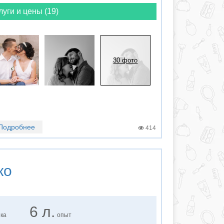
луги и цены (19)
30 фото
Подробнее
414
ко
6 л.
нка
опыт