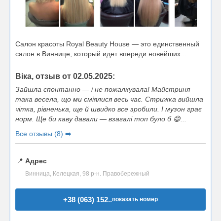
Салон красоты Royal Beauty House — это единственный
салон в Виннице, который идет впереди новейших...
Віка, отзыв от 02.05.2025:
Зайшла спонтанно — і не пожалкувала! Майстриня
така весела, що ми сміялися весь час. Стрижка вийшла
чітка, рівненька, ще й швидко все зробили. І музон грає
норм. Ще би каву давали — взагалі топ було б 😄...
Все отзывы (8) ➡️
📍
Адрес
Винница, Келецкая, 98 р-н. Правобережный
+38 (063) 152..
показать номер