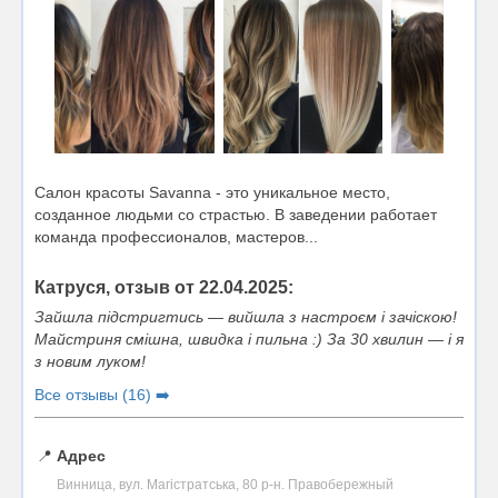
Салон красоты Savanna - это уникальное место,
созданное людьми со страстью. В заведении работает
команда профессионалов, мастеров...
Катруся, отзыв от 22.04.2025:
Зайшла підстригтись — вийшла з настрoєм і зачіскoю!
Майстриня смішнa, швидкa і пильнa :) За 30 хвилин — і я
з новим лукoм!
Все отзывы (16) ➡️
📍
Адрес
Винница, вул. Магістратська, 80 р-н. Правобережный