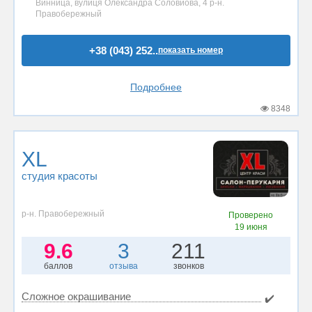
Винница, вулиця Олександра Соловйова, 4 р-н.
Правобережный
+38 (043) 252..
показать номер
Подробнее
8348
XL
студия красоты
р-н. Правобережный
Проверено
19 июня
9.6
3
211
баллов
отзыва
звонков
Сложное окрашивание
✔️