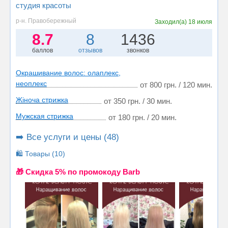
студия красоты
р-н. Правобережный
Заходил(а)
18 июля
8.7
8
1436
баллов
отзывов
звонков
Окрашивание волос: олаплекс,
неоплекс
от 800 грн. / 120 мин.
Жіноча стрижка
от 350 грн. / 30 мин.
Мужская стрижка
от 180 грн. / 20 мин.
➡️ Все услуги и цены (48)
🛍️ Товары (10)
🎁 Cкидка 5% по промокоду Barb