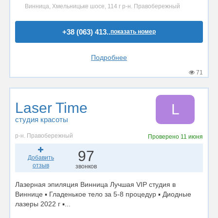
Винница, Хмельницьке шосе, 114 г р-н. Правобережный
+38 (063) 413..
показать номер
Подробнее
71
Laser Time
L
студия красоты
р-н. Правобережный
Проверено
11 июня
97
Добавить
отзыв
звонков
Лазерная эпиляция Винница Лучшая VIP студия в
Виннице ▪️ Гладенькое тело за 5-8 процедур ▪️ Диодные
лазеры 2022 г ▪️...