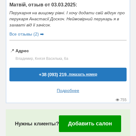
Матвій, отзыв от 03.03.2025:
Перукарня на вищому рівні. І хочу додати свій відгук про
перукаря Анастасії Доскоч. Неймовірний перукарь я в
захваті від її зачісок.
Все отзывы (2) ➡️
📍
Адрес
Владимир, Князя Василька, 6а
+38 (093) 219..
показать номер
Подробнее
755
Добавить салон
Нужны клиенты?