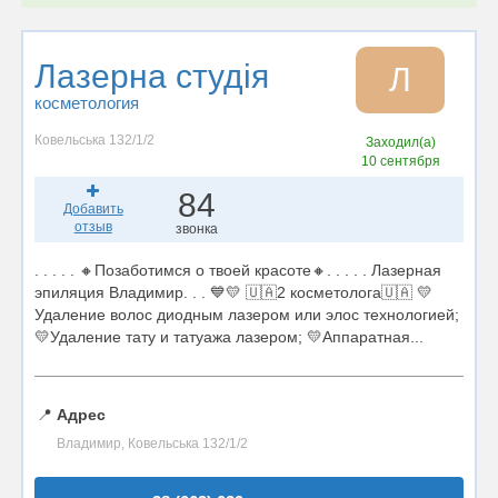
Лазерна студія
Л
косметология
Ковельська 132/1/2
Заходил(а)
10 сентября
84
Добавить
отзыв
звонка
. . . . . 🔸Позаботимся о твоей красоте🔸. . . . . Лазерная
эпиляция Владимир. . . 💙💛 🇺🇦2 косметолога🇺🇦 💛
Удаление волос диодным лазером или элос технологией;
💛Удаление тату и татуажа лазером; 💛Аппаратная...
📍
Адрес
Владимир, Ковельська 132/1/2