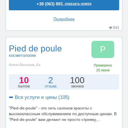
+38 (063) 893..
показать номер
Подробнее
943
Pied de poule
P
косметология
Князя Василька, 6а
Проверено
25 июня
10
2
100
баллов
отзыва
звонков
➡️ Все услуги и цены (105)
"Pied-de-poule" - это сеть салонов красоты с
высококлассным обслуживанием по доступным ценам. В
"Pied-de-poule" вам делают не просто стрижку,...