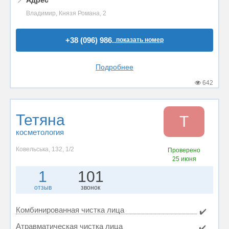
📍
Адрес
Владимир, Князя Романа, 2
+38 (096) 986..
показать номер
Подробнее
642
Тетяна
Т
косметология
Ковельська, 132, 1/2
Проверено
25 июня
1
101
отзыв
звонок
Комбинированная чистка лица
✔️
Атравматическая чистка лица
✔️