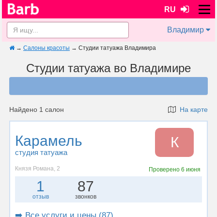
RU
Владимир
→
Салоны красоты
→
Студии татуажа Владимира
Студии татуажа во Владимире
Найдено 1 салон
На карте
Карамель
К
студия татуажа
Князя Романа, 2
Проверено
6 июня
1
87
отзыв
звонков
➡️ Все услуги и цены (87)