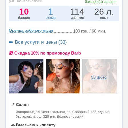
р-н. Вознесеновский
Заходил(а)
сегодня
10
1
114
26 л.
баллов
отзыв
звонков
опыт
Оренда робочого місця
100 грн. / 60 мин.
➡️ Все услуги и цены (33)
🎁 Cкидка 10% по промокоду Barb
53 фото
📍
Салон
Запорожье, пл. Фестивальная, пр. Соборный 133, здание
Укртелеком, оф. 328 р-н. Вознесеновский
🚗
Выезжаю к клиенту