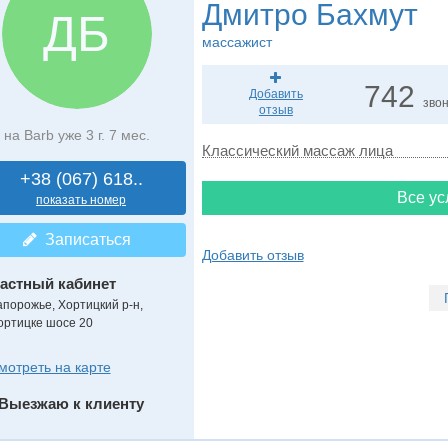
Дмитро Бахмут
ДБ
массажист
742
Добавить
зво
отзыв
на Barb уже 3 г. 7 мес.
Классический массаж лица
+38 (067) 618..
Все ус
показать номер
Записаться
Добавить отзыв
астный кабинет
апорожье, Хортицкий р-н,
ортицке шосе 20
мотреть на карте
Выезжаю к клиенту