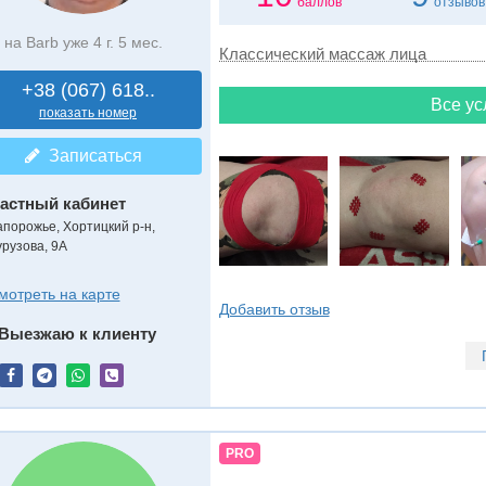
баллов
отзывов
на Barb уже 4 г. 5 мес.
Классический массаж лица
+38 (067) 618..
Все ус
показать номер
Записаться
астный кабинет
апорожье, Хортицкий р-н,
урузова, 9А
мотреть на карте
Добавить отзыв
Выезжаю к клиенту
PRO