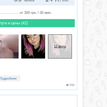
звонков
опыт
от 300 грн. / 30 мин.
луги и цены (42)
12 фото
Подробнее
556