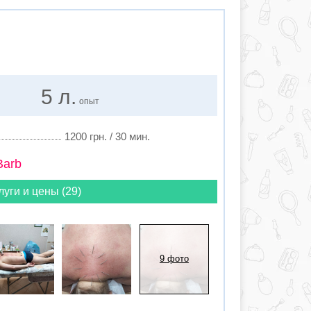
5 л.
опыт
1200 грн. / 30 мин.
Barb
луги и цены (29)
9 фото