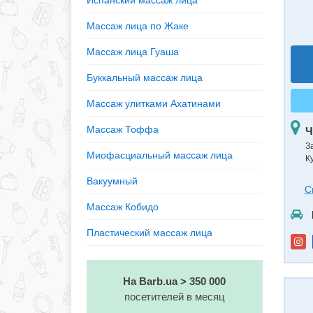
Испанский массаж лица
Массаж лица по Жаке
Массаж лица Гуаша
Буккальный массаж лица
Массаж улитками Ахатинами
Массаж Тоффа
Ч
З
Миофасциальный массаж лица
К
Вакуумный
С
Массаж Кобидо
Пластический массаж лица
На Barb.ua > 350 000
посетителей в месяц