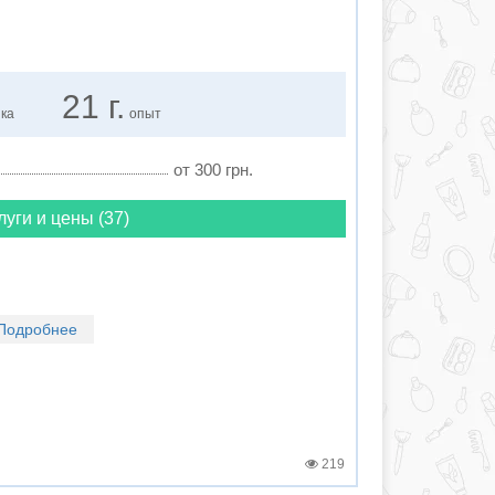
21 г.
нка
опыт
от 300 грн.
луги и цены (37)
Подробнее
219