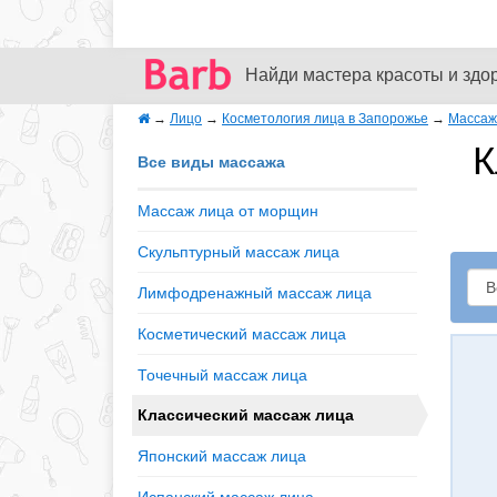
Найди мастера красоты и здо
→
Лицо
→
Косметология лица в Запорожье
→
Массаж
К
Все виды массажа
Массаж лица от морщин
Скульптурный массаж лица
Лимфодренажный массаж лица
Косметический массаж лица
Точечный массаж лица
Классический массаж лица
Японский массаж лица