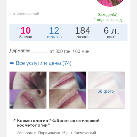
р-н. Космический
Заходил(а)
1 неделю назад
10
12
184
6 л.
баллов
отзывов
звонка
опыт
Дермапен
от 800 грн. / 60 мин.
➡️ Все услуги и цены (74)
58 фото
📍
Косметология "Кабинет эстетической
косметологии"
Запорожье, Парамонова 15 р-н. Космический