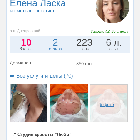
Елена Ласка
косметолог-эстетист
р-н. Днепровский
Заходил(а)
19 апреля
10
2
223
6 л.
баллов
отзыва
звонка
опыт
Дермапен
850 грн.
➡️ Все услуги и цены (70)
6 фото
📍
Студия красоты "ЛюЗи"