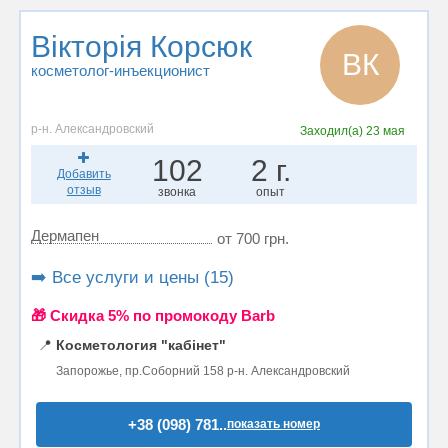
Вікторія Корсюк
ВК
косметолог-инъекционист
р-н. Александровский
Заходил(а)
23 мая
102
2 г.
Добавить
отзыв
звонка
опыт
Дермапен
от 700 грн.
➡️ Все услуги и цены (15)
🎁 Cкидка 5% по промокоду Barb
📍
Косметология "кабінет"
Запорожье, пр.Соборний 158 р-н. Александровский
+38 (098) 781..
показать номер