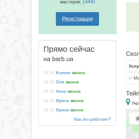
мастеров:
14440
Регистрация
Прямо сейчас
Скол
на barb.ua
Услу
14:56
Ксения
звонок
✅ Ма
14:56
Оля
звонок
14:56
Анна
звонок
Тейп
14:55
Ирина
звонок
Укр
14:55
Ирина
звонок