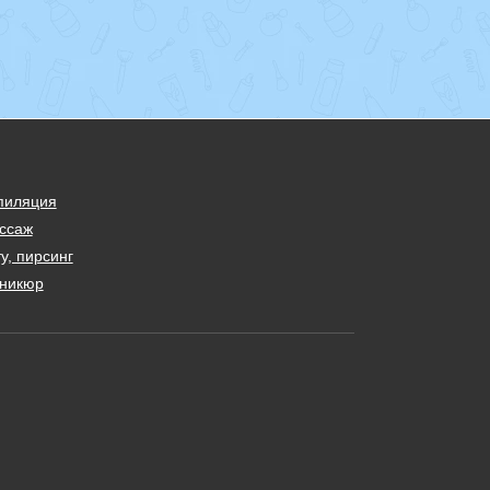
пиляция
ссаж
у, пирсинг
никюр