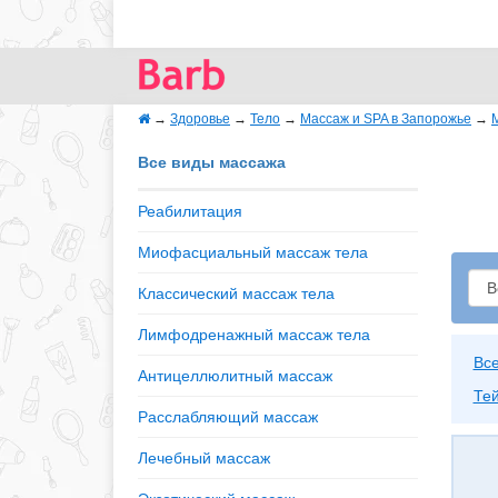
→
Здоровье
→
Тело
→
Массаж и SPA в Запорожье
→
Все виды массажа
Реабилитация
Миофасциальный массаж тела
Классический массаж тела
Лимфодренажный массаж тела
Вс
Антицеллюлитный массаж
Те
Расслабляющий массаж
Лечебный массаж