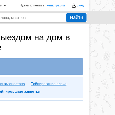
ий
Нужны клиенты?
Регистрация
Вход
Найти
выездом на дом в
е
е голеностопа
Тейпирование плеча
ейпирование запястья