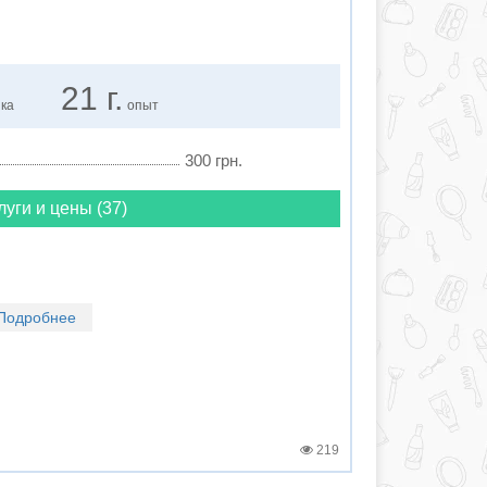
21 г.
нка
опыт
300 грн.
луги и цены (37)
Подробнее
219