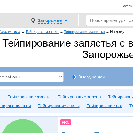
Русск
Запорожье
Массаж тела
→
Тейпирование тела
→
Тейпирование запястья
→
На дому
Тейпирование запястья с 
Запорожь
Выезд на дом
е
Тейпирование живота
Тейпирование колена
Тейпировани
йпирование шеи
Тейпирование спины
Тейпирование ног
Т
PRO