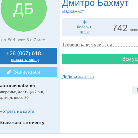
Дмитро Бахмут
ДБ
массажист
742
Добавить
зво
отзыв
на Barb уже 3 г. 7 мес.
Тейпирование запястья
+38 (067) 618..
Все ус
показать номер
Записаться
Добавить отзыв
астный кабинет
апорожье, Хортицкий р-н,
ортицке шосе 20
мотреть на карте
Выезжаю к клиенту