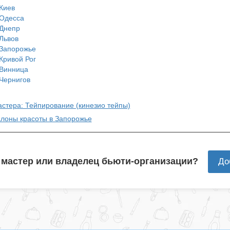
Киев
Одесса
Днепр
Львов
Запорожье
Кривой Рог
Винница
Чернигов
астера: Тейпирование (кинезио тейпы)
алоны красоты в Запорожье
 мастер или владелец бьюти-организации?
До