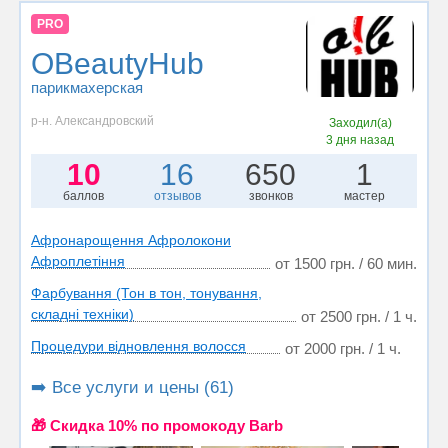
PRO
OBeautyHub
парикмахерская
р-н. Александровский
Заходил(а)
3 дня назад
10
16
650
1
баллов
отзывов
звонков
мастер
Афронарощення Афролокони
Афроплетіння
от 1500 грн. / 60 мин.
Фарбування (Тон в тон, тонування,
складні техніки)
от 2500 грн. / 1 ч.
Процедури відновлення волосся
от 2000 грн. / 1 ч.
➡️ Все услуги и цены (61)
🎁 Cкидка 10% по промокоду Barb