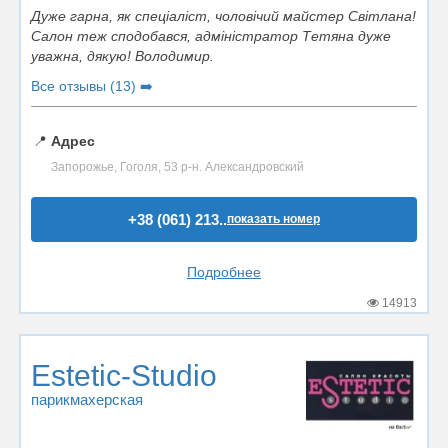
Дуже гарна, як спеціаліст, чоловічий майстер Світлана!
Салон теж сподобався, адміністратор Тетяна дуже
уважна, дякую! Володимир.
Все отзывы (13) ➡️
📍
Адрес
Запорожье, Гоголя, 53 р-н. Александровский
+38 (061) 213..
показать номер
Подробнее
14913
Estetic-Studio
парикмахерская