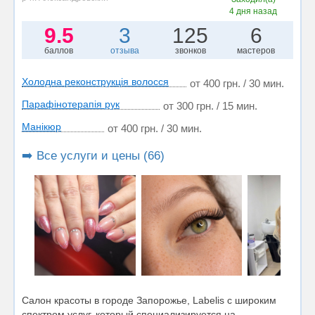
4 дня назад
9.5
3
125
6
баллов
отзыва
звонков
мастеров
Холодна реконструкція волосся
от 400 грн. / 30 мин.
Парафінотерапія рук
от 300 грн. / 15 мин.
Манікюр
от 400 грн. / 30 мин.
➡️ Все услуги и цены (66)
Салон красоты в городе Запорожье, Labelis с широким
спектром услуг, который специализируется на