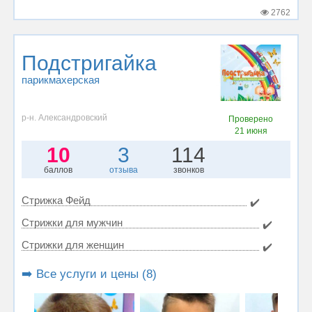
2762
Подстригайка
парикмахерская
р-н. Александровский
Проверено
21 июня
10
3
114
баллов
отзыва
звонков
Стрижка Фейд
✔️
Стрижки для мужчин
✔️
Стрижки для женщин
✔️
➡️ Все услуги и цены (8)