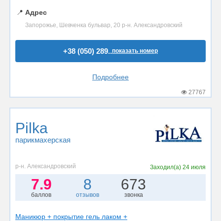
📍
Адрес
Запорожье, Шевченка бульвар, 20 р-н. Александровский
+38 (050) 289..
показать номер
Подробнее
27767
Pilka
парикмахерская
р-н. Александровский
Заходил(а)
24 июля
7.9
8
673
баллов
отзывов
звонка
Маникюр + покрытие гель лаком +