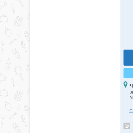
Ч
З
М
С