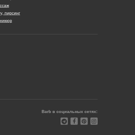
ссаж
у, пирсинг
никюр
Barb в социальных сетях: