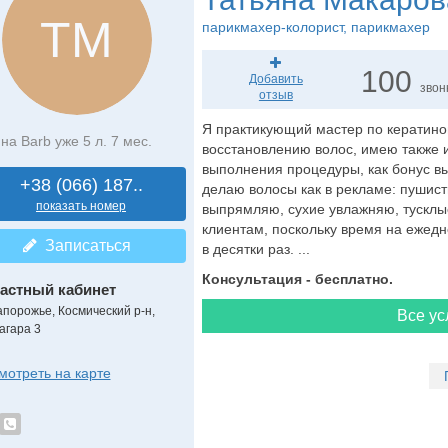
ТМ
парикмахер-колорист
, парикмахер
100
Добавить
звон
отзыв
Я практикующий мастер по кератин
на Barb уже 5 л. 7 мес.
восстановлению волос, имею также 
выполнения процедуры, как бонус в
+38 (066) 187..
делаю волосы как в рекламе: пушис
показать номер
выпрямляю, сухие увлажняю, тусклы
клиентам, поскольку время на ежед
Записаться
в десятки раз. ...
Консультация - бесплатно.
астный кабинет
апорожье, Космический р-н,
Все ус
агара 3
мотреть на карте