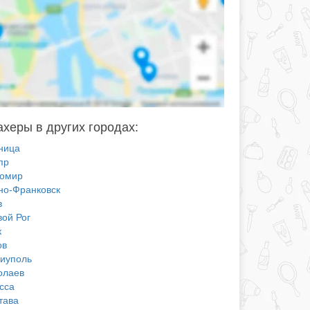
херы в других городах:
ница
пр
омир
но-Франковск
в
вой Рог
к
ов
иуполь
олаев
сса
тава