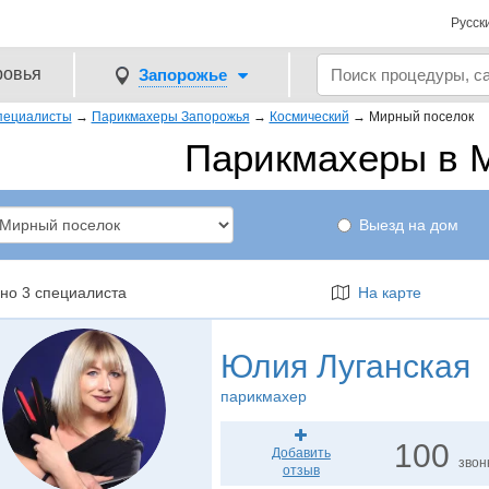
Русск
ровья
Запорожье
пециалисты
→
Парикмахеры Запорожья
→
Космический
→
Мирный поселок
Парикмахеры в 
Выезд на дом
но 3 специалиста
На карте
Юлия Луганская
парикмахер
100
Добавить
звон
отзыв