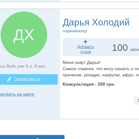
Дарья Холодий
ДХ
парикмахер
100
Добавить
звон
отзыв
Меня зовут Дарья!
на Barb уже 5 л. 8 мес.
Самое главное, что могу сказать о се
прически, укладки, накрутки, афро, 
Записаться
Консультация - 200 грн.
мотреть на карте