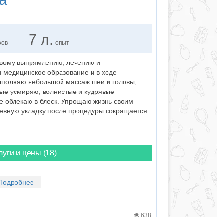
7 л.
ков
опыт
овому выпрямлению, лечению и
и медицинское образование и в ходе
ыполняю небольшой массаж шеи и головы,
тые усмиряю, волнистые и кудрявые
е облекаю в блеск. Упрощаю жизнь своим
невную укладку после процедуры сокращается
луги и цены (18)
Подробнее
638