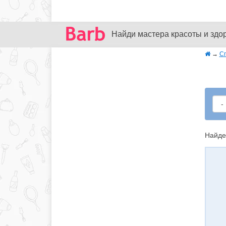
Найди мастера красоты и здо
→
С
Найде