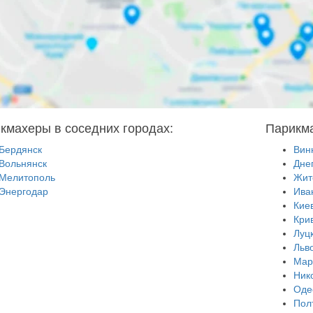
кмахеры в соседних городах:
Парикма
Бердянск
Вин
Вольнянск
Дне
Мелитополь
Жит
Энергодар
Ива
Кие
Кри
Луц
Льв
Мар
Ник
Оде
Пол