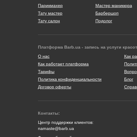
Парикмахер
Мастер маникюра
Тату мастер
Барбершоп
Тату салон
Подолог
Платформа Barb.ua - запись на услуги красо
О нас
Как ра
Как работает платформа
Полит
Тарифы
Вопро
Политика конфиденциальности
Блог
Договор оферты
Справ
Контакты:
Центр поддержки клиентов:
namaste@barb.ua