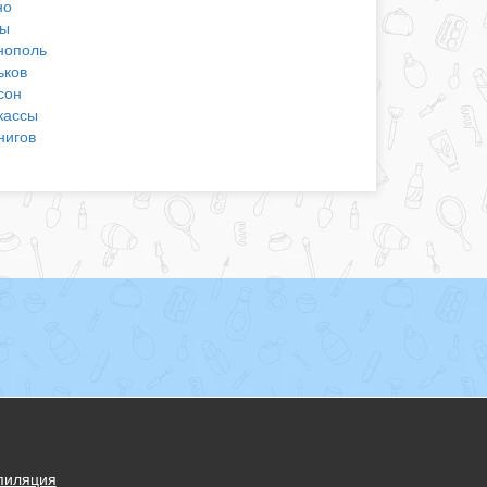
но
ы
нополь
ьков
сон
кассы
нигов
пиляция