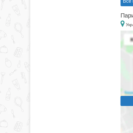
Все
Пари
Укр