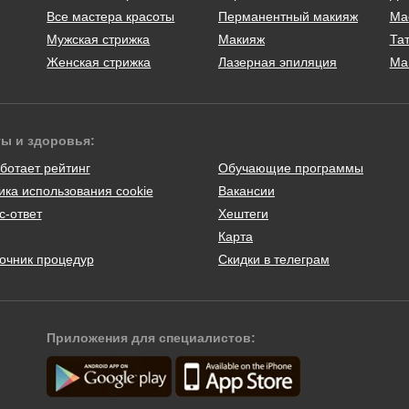
Все мастера красоты
Перманентный макияж
Ма
Мужская стрижка
Макияж
Тат
Женская стрижка
Лазерная эпиляция
Ма
ты и здоровья:
ботает рейтинг
Обучающие программы
ика использования cookie
Вакансии
с-ответ
Хештеги
Карта
очник процедур
Скидки в телеграм
Приложения для специалистов: