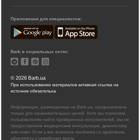
Приложения для специалистов:
Barb в социальных сетях:
© 2026 Barb.ua
При использовании материалов активная ссылка на
источник обязательна
Информация, размещенная на Barb.ua, предназначена
только для ознакомительных целей. Хотя мы помогаем
пользователям найти проверенных исполнителей, мы не
предоставляем медицинские консультации, диагностику
или совет. Если у вас возникла проблема со здоровьем,
обратитесь к семейному врачу.