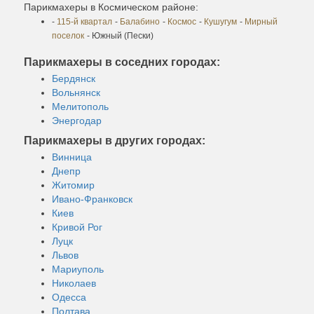
Парикмахеры в Космическом районе:
-
115-й квартал
-
Балабино
-
Космос
-
Кушугум
-
Мирный
поселок
- Южный (Пески)
Парикмахеры в соседних городах:
Бердянск
Вольнянск
Мелитополь
Энергодар
Парикмахеры в других городах:
Винница
Днепр
Житомир
Ивано-Франковск
Киев
Кривой Рог
Луцк
Львов
Мариуполь
Николаев
Одесса
Полтава