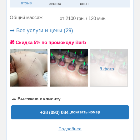
отзыв
звонка
опыт
Общий массаж
от 2100 грн. / 120 мин.
➡️ Все услуги и цены (29)
🎁 Cкидка 5% по промокоду Barb
9 фото
🚗
Выезжаю к клиенту
+38 (093) 084..
показать номер
Подробнее