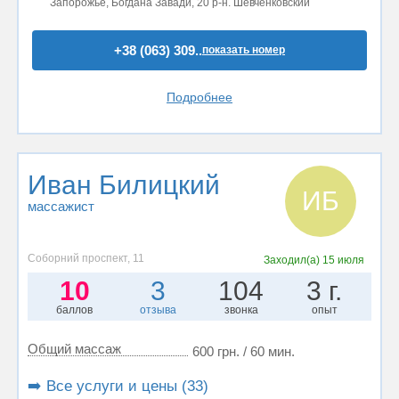
Запорожье, Богдана Завади, 20 р-н. Шевченковский
+38 (063) 309..
показать номер
Подробнее
Иван Билицкий
ИБ
массажист
Соборний проспект, 11
Заходил(а)
15 июля
10
3
104
3 г.
баллов
отзыва
звонка
опыт
Общий массаж
600 грн. / 60 мин.
➡️ Все услуги и цены (33)