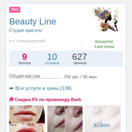
PRO
Beauty Line
Студия красоты
р-н. Александровский
Заходил(а)
3 дня назад
9
10
627
баллов
отзывов
звонков
Общий массаж
700 грн. / 90 мин.
➡️ Все услуги и цены (139)
🎁 Cкидка 5% по промокоду Barb
87 фото