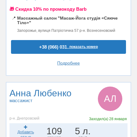
🎁 Cкидка 10% по промокоду Barb
📍
Массажный салон "Масаж-Йога студія «Сяюче
Тіло»"
Запорожье, вулиця Патріотична 57 р-н. Вознесеновский
+38 (066) 031..
показать номер
Подробнее
Анна Любенко
АЛ
массажист
р-н. Днепровский
Заходил(а)
28 января
109
5 л.
Добавить