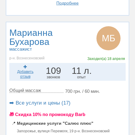
Подробнее
Марианна
МБ
Бухарова
массажист
р-н. Вознесеновский
Заходил(а)
18 апреля
109
11 л.
Добавить
отзыв
звонков
опыт
Общий массаж
700 грн. / 60 мин.
➡️ Все услуги и цены (17)
🎁 Cкидка 10% по промокоду Barb
📍
Медицинские услуги "Салюс плюс"
Запорожье, вулиця Перемоги, 19 р-н. Вознесеновский