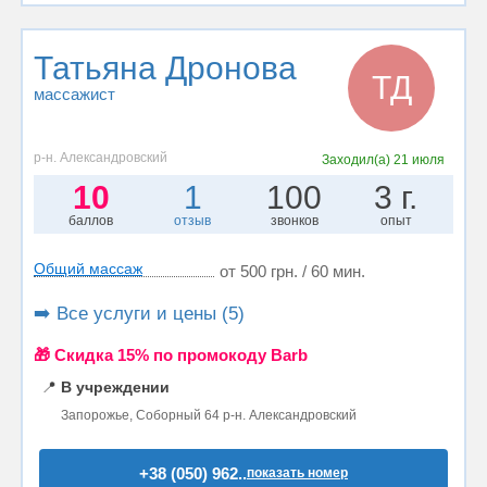
Татьяна Дронова
ТД
массажист
р-н. Александровский
Заходил(а)
21 июля
10
1
100
3 г.
баллов
отзыв
звонков
опыт
Общий массаж
от 500 грн. / 60 мин.
➡️ Все услуги и цены (5)
🎁 Cкидка 15% по промокоду Barb
📍
В учреждении
Запорожье, Соборный 64 р-н. Александровский
+38 (050) 962..
показать номер