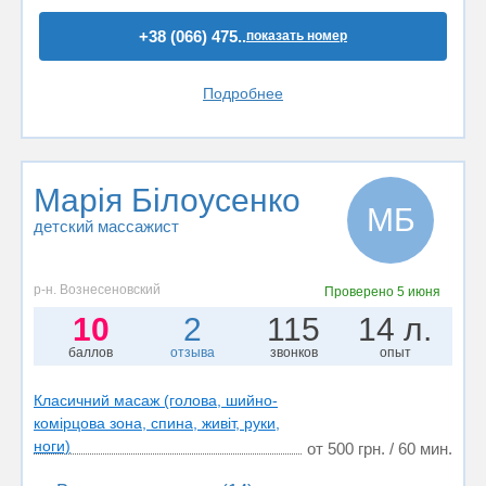
+38 (066) 475..
показать номер
Подробнее
Марія Білоусенко
МБ
детский массажист
р-н. Вознесеновский
Проверено
5 июня
10
2
115
14 л.
баллов
отзыва
звонков
опыт
Класичний масаж (голова, шийно-
комірцова зона, спина, живіт, руки,
ноги)
от 500 грн. / 60 мин.