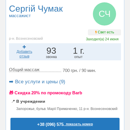
Сергій Чумак
СЧ
массажист
Свет есть
р-н. Вознесеновский
Заходил(а)
24 июня
93
1 г.
Добавить
отзыв
звонка
опыт
Общий массаж
700 грн. / 90 мин.
➡️ Все услуги и цены (9)
🎁 Cкидка 20% по промокоду Barb
📍
В учреждении
Запорожье, бульв. Марії Примаченко, 11 р-н. Вознесеновский
+38 (096) 575..
показать номер