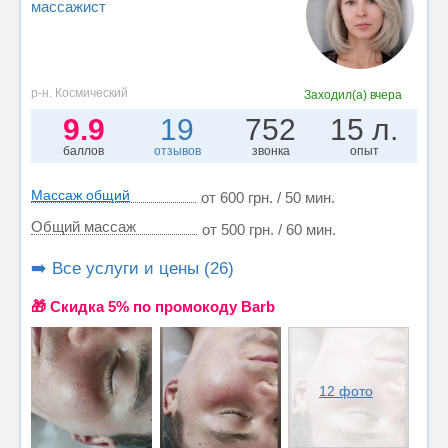
массажист
р-н. Космический
Заходил(а)
вчера
9.9
19
752
15 л.
баллов
отзывов
звонка
опыт
Массаж общий
от 600 грн. / 50 мин.
Общий массаж
от 500 грн. / 60 мин.
➡️ Все услуги и цены (26)
🎁 Cкидка 5% по промокоду Barb
12 фото