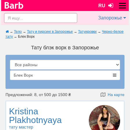
RU
Запорожье
→
Тело
→
Тату и пирсинг в Запорожье
→
Татуировки
→
Черно-белое
тату
→
Блек Ворк
Тату блэк ворк в Запорожье
Блек Ворк
Предложений: 8, от 500 до 1500 ₴
На карте
Kristina
Plakhotnyaya
тату мастер