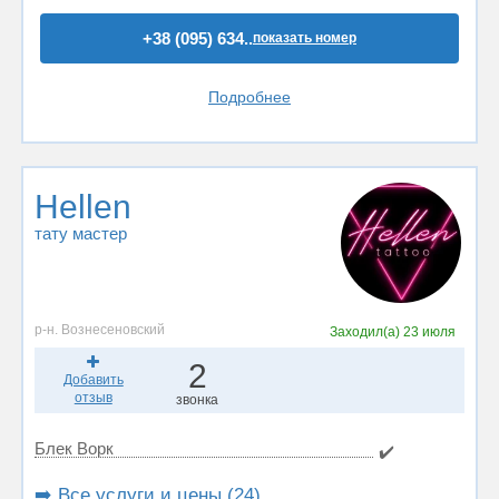
+38 (095) 634..
показать номер
Подробнее
Hellen
тату мастер
р-н. Вознесеновский
Заходил(а)
23 июля
2
Добавить
отзыв
звонка
Блек Ворк
✔️
➡️ Все услуги и цены (24)