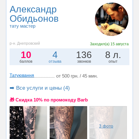
Александр
Обидьонов
тату мастер
р-н. Днепровский
Заходил(а)
15 августа
10
4
136
8 л.
баллов
отзыва
звонков
опыт
Татуювання
от 500 грн. / 45 мин.
➡️ Все услуги и цены (4)
🎁 Cкидка 10% по промокоду Barb
3 фото