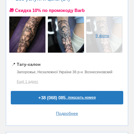
🎁 Cкидка 10% по промокоду Barb
9 фото
📍
Тату-салон
Запорожье, Незалежної України 36 р-н. Вознесеновский
Ещё 1 адрес
+38 (068) 085..
показать номер
Подробнее