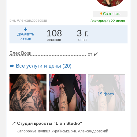
Свет есть
р-н. Александровский
Заходил(а)
22 июля
108
3 г.
Добавить
отзыв
звонков
опыт
Блек Ворк
от ✔️
➡️ Все услуги и цены (20)
19 фото
📍
Студия красоты "Lion Studio"
Запорожье, вулиця Українська р-н. Александровский