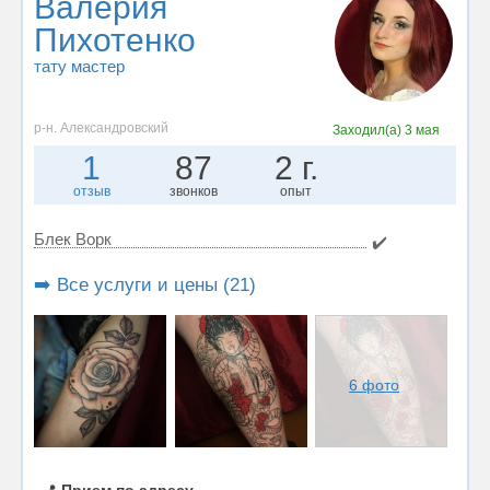
Валерия
Пихотенко
тату мастер
р-н. Александровский
Заходил(а)
3 мая
1
87
2 г.
отзыв
звонков
опыт
Блек Ворк
✔️
➡️ Все услуги и цены (21)
6 фото
📍
Прием по адресу