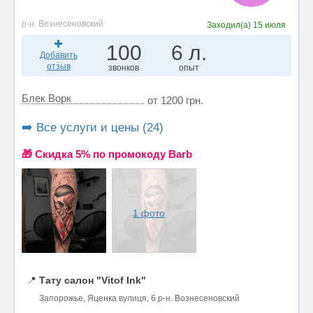
р-н. Вознесеновский
Заходил(а)
15 июля
100
6 л.
Добавить
отзыв
звонков
опыт
Блек Ворк
от 1200 грн.
➡️ Все услуги и цены (24)
🎁 Cкидка 5% по промокоду Barb
1 фото
📍
Тату салон "Vitof Ink"
Запорожье, Яценка вулиця, 6 р-н. Вознесеновский