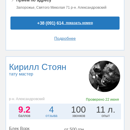
Запорожье, Святого Миколая 71 р-н. Александровский
+38 (091) 614..
показать номер
Подробнее
Кирилл Стоян
тату мастер
р-н. Александровский
Проверено
22 июня
9.2
4
100
11 л.
баллов
отзыва
звонков
опыт
Блек Ворк
от 500 грн.