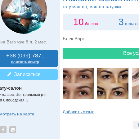
тату мастер, мастер татуажа
10
3
баллов
отзыва
Блек Ворк
на Barb уже 8 л. 2 мес.
Все ус
+38 (099) 787..
показать номер
Записаться
ату-салон
иколаев, Центральный р-н,
-я Слободская, 3
Добавить отзыв
мотреть на карте