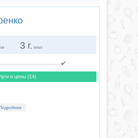
ренко
3 г.
нок
опыт
✔️
луги и цены (14)
Подробнее