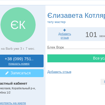
Єлизавета Котля
ЄК
тату мастер
101
Добавить
зво
отзыв
Блек Ворк
на Barb уже 3 г. 7 мес.
Все ус
+38 (099) 751..
показать номер
Добавить отзыв
Записаться
астный кабинет
иколаев, Корабельный р-н,
ибна 1/2
мотреть на карте