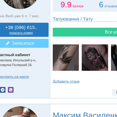
9.9
6
баллов
отзывов
на Barb уже 6 л. 7 мес.
Татуювання / Тату
+38 (096) 615..
Все ус
показать номер
Записаться
астный кабинет
иколаев, Ингульский р-н,
ровулок Полярний 2Б
мотреть на карте
Добавить отзыв
Максим Василен