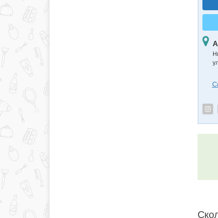
А
Н
у
С
Скол