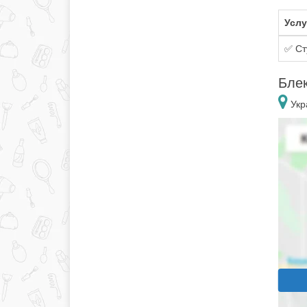
Услу
✅ Ст
Блек
Укр