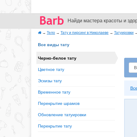
Найди мастера красоты и здо
→
Тело
→
Тату и пирсинг в Николаеве
→
Татуировки
Все виды тату
Черно-белое тату
Цветное тату
Эскизы тату
Вс
Временное тату
Перекрытие шрамов
Обновление татуировки
Перекрытие тату