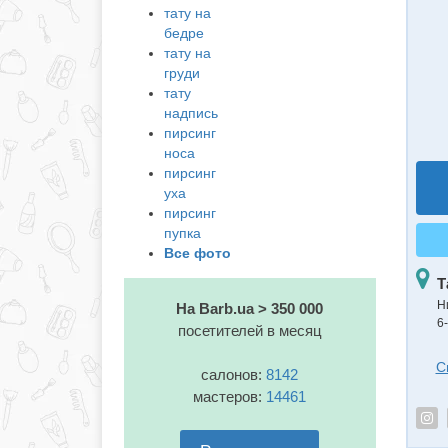
тату на
бедре
тату на
груди
тату
надпись
пирсинг
носа
пирсинг
уха
пирсинг
пупка
Все фото
Т
Н
На Barb.ua > 350 000
6
посетителей в месяц
С
салонов:
8142
мастеров:
14461