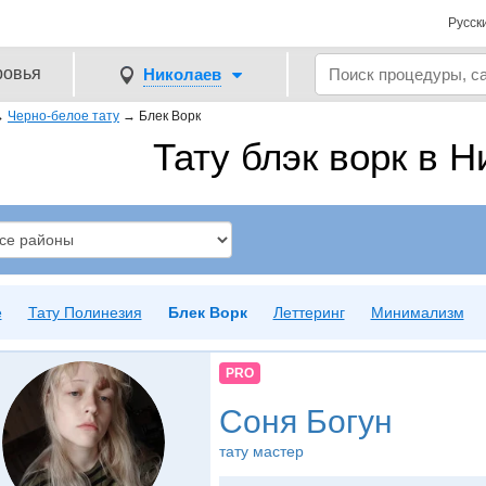
Русск
ровья
Николаев
→
Черно-белое тату
→
Блек Ворк
Тату блэк ворк в 
е
Тату Полинезия
Блек Ворк
Леттеринг
Минимализм
PRO
Соня Богун
тату мастер