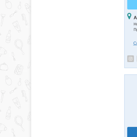
А
Н
П
С