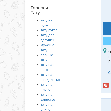
Галерея
Тату:
тату на
руке
тату рукав
тату для
девушек
мужские
тату
Ч
парные
Н
тату
П
тату на
ноге
С
тату на
предплечье
тату на
плече
тату на
запястье
тату на
спине