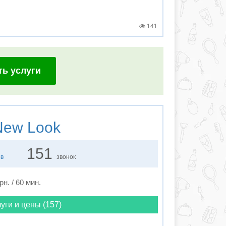
141
ть услуги
ew Look
151
ов
звонок
рн. / 60 мин.
уги и цены (157)