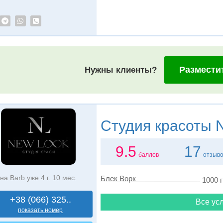
Размести
Нужны клиенты?
Студия красоты
N
9.5
17
баллов
отзыв
на Barb уже 4 г. 10 мес.
Блек Ворк
1000 г
+38 (066) 325..
Все усл
показать номер