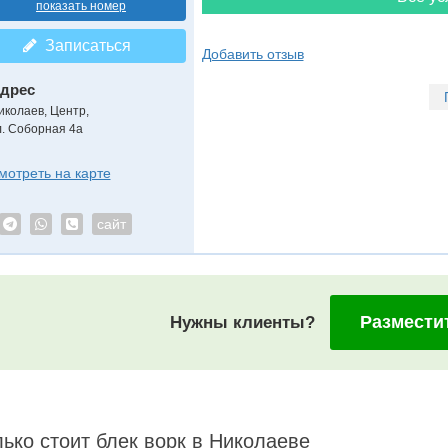
показать номер
Записаться
Добавить отзыв
дрес
иколаев, Центр
,
л. Соборная 4а
мотреть на карте
сайт
Размести
Нужны клиенты?
ько стоит блек ворк в Николаеве