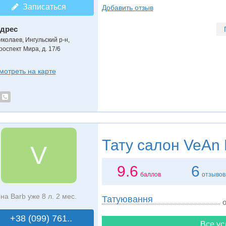
Записаться
Добавить отзыв
дрес
иколаев, Ингульский р-н
,
роспект Мира, д. 17/6
мотреть на карте
Тату салон
VeAn 
V
9.6
6
баллов
отзывов
на Barb уже 8 л. 2 мес.
Татуювання
о
+38 (099) 761..
Все ус