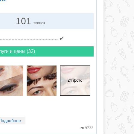
101
звонок
✔️
луги и цены (32)
24 фото
Подробнее
9733