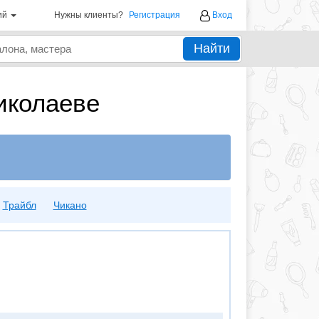
ий
Нужны клиенты?
Регистрация
Вход
Найти
Николаеве
Трайбл
Чикано