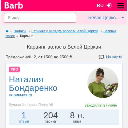
RU
Белая Церковь
→
Волосы
→
Стрижка и укладка волос в Белой Церкви
→
Завивка
волос
→
Карвинг
Карвинг волос в Белой Церкви
Предложений: 2, от 1500 до 2500 ₴
На карте
PRO
Наталия
Бондаренко
парикмахер
Вулиця Зенітного Полку 95
Заходил(а)
27 июля
1
204
8 л.
отзыв
звонка
опыт