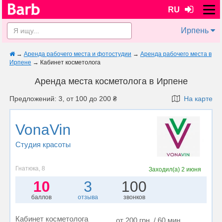
RU
Ирпень
→
Аренда рабочего места и фотостудии
→
Аренда рабочего места в
Ирпене
→
Кабинет косметолога
Аренда места косметолога в Ирпене
Предложений: 3, от 100 до 200 ₴
На карте
VonaVin
Студия красоты
Гнатюка, 8
Заходил(а)
2 июня
10
3
100
баллов
отзыва
звонков
Кабинет косметолога
от 200 грн. / 60 мин.