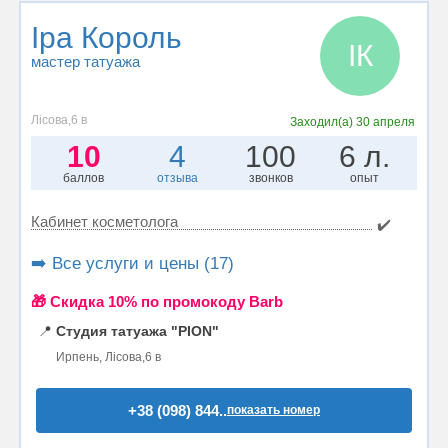
Іра Король
ІК
мастер татуажа
Лісова,6 в
Заходил(а)
30 апреля
10
4
100
6 л.
баллов
отзыва
звонков
опыт
Кабинет косметолога
✔️
➡️ Все услуги и цены (17)
🎁 Cкидка 10% по промокоду Barb
📍
Студия татуажа "PION"
Ирпень, Лісова,6 в
+38 (098) 844..
показать номер