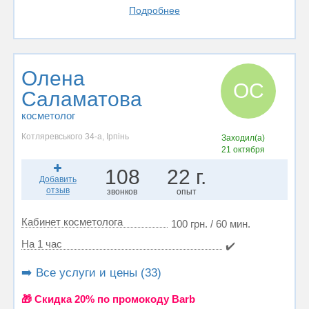
Подробнее
Олена
ОС
Саламатова
косметолог
Котляревського 34-а, Ірпінь
Заходил(а)
21 октября
108
22 г.
Добавить
отзыв
звонков
опыт
Кабинет косметолога
100 грн. / 60 мин.
На 1 час
✔️
➡️ Все услуги и цены (33)
🎁 Cкидка 20% по промокоду Barb