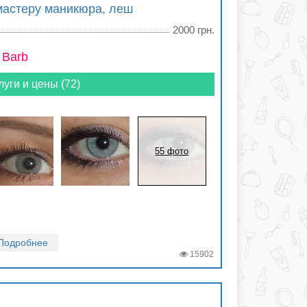
мастеру маникюра, леш
2000 грн.
 Barb
луги и цены (72)
55 фото
Подробнее
15902