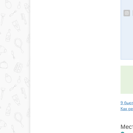
9 бьют
Как р
Мест