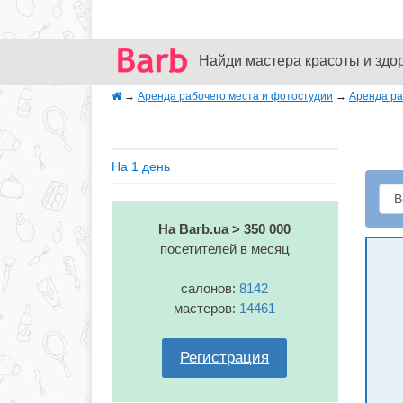
Найди мастера красоты и здо
→
Аренда рабочего места и фотостудии
→
Аренда ра
На 1 день
На Barb.ua > 350 000
посетителей в месяц
салонов:
8142
мастеров:
14461
Регистрация