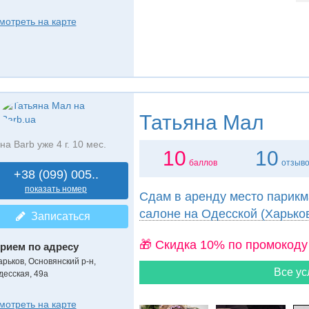
мотреть на карте
Татьяна Мал
на Barb уже 4 г. 10 мес.
10
10
баллов
отзыв
+38 (099) 005..
показать номер
Сдам в аренду место парикма
салоне на Одесской (Харько
Записаться
🎁 Cкидка 10% по промокоду
рием по адресу
арьков, Основянский р-н,
Все ус
десская, 49а
мотреть на карте