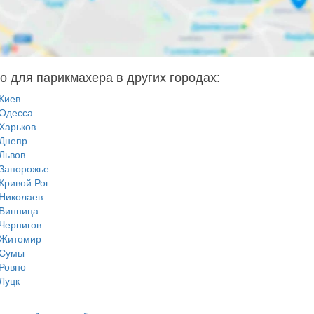
о для парикмахера в других городах:
Киев
Одесса
Харьков
Днепр
Львов
Запорожье
Кривой Рог
Николаев
Винница
Чернигов
Житомир
Сумы
Ровно
Луцк