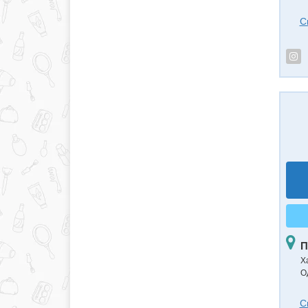
С
П
Х
О
С