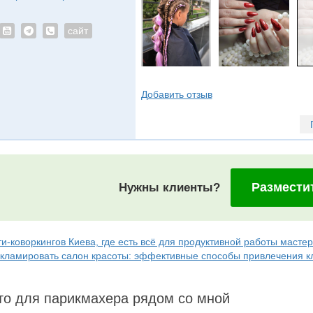
сайт
Добавить отзыв
Размести
Нужны клиенты?
и-коворкингов Киева, где есть всё для продуктивной работы масте
екламировать салон красоты: эффективные способы привлечения к
о для парикмахера рядом со мной