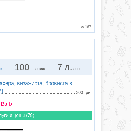
167
100
7 л.
ов
звонков
опыт
хера, визажиста, бровиста в
в)
200 грн.
 Barb
луги и цены (79)