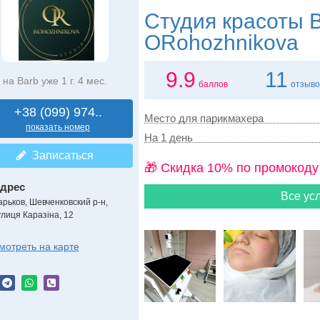
Студия красоты
B
ORohozhnikova
9.9
11
на Barb уже 1 г. 4 мес.
баллов
отзыво
+38 (099) 974..
Место для парикмахера
показать номер
На 1 день
Записаться
🎁 Cкидка 10% по промокоду
дрес
Все усл
арьков, Шевченковский р-н
,
улиця Каразіна, 12
мотреть на карте