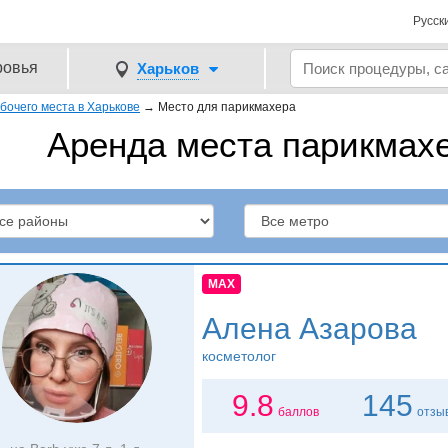
Русск
ровья
Харьков
бочего места в Харькове
→
Место для парикмахера
Аренда места парикмахе
MAX
Алена Азарова
косметолог
9.8
145
баллов
отзы