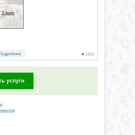
2 фото
Подробнее
1201
ть услуги
ра
лиентов