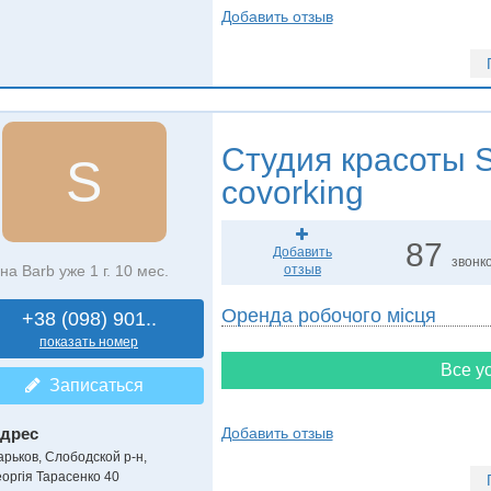
Добавить отзыв
Студия красоты
S
S
covorking
87
Добавить
звонк
на Barb уже 1 г. 10 мес.
отзыв
Оренда робочого місця
+38 (098) 901..
показать номер
Все ус
Записаться
дрес
Добавить отзыв
арьков, Слободской р-н
,
еоргія Тарасенко 40