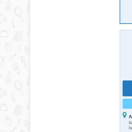
А
Х
Г