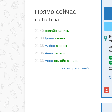
Прямо сейчас
на barb.ua
21:40
онлайн запись
К
21:39
Ірина
звонок
"
21:38
Алёна
звонок
Х
Ч
21:36
Анна
звонок
M
21:33
Анна
онлайн запись
M
+
С