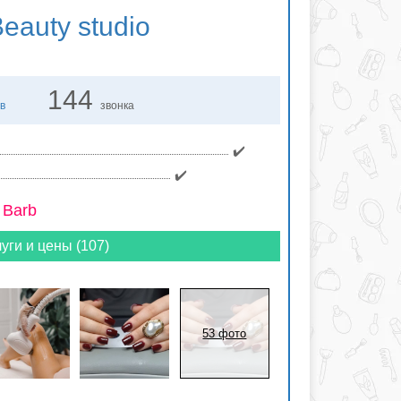
eauty studio
144
в
звонка
✔️
✔️
 Barb
уги и цены (107)
53 фото