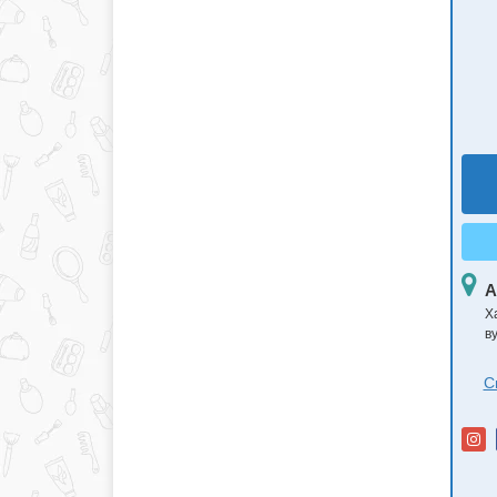
А
Х
в
С