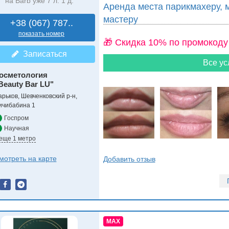
на Barb уже 7 л. 1 д.
Аренда места парикмахеру, 
мастеру
+38 (067) 787..
показать номер
🎁 Cкидка 10% по промокоду
Записаться
Все ус
осметология
Beauty Bar LU"
арьков, Шевченковский р-н,
ичибабина 1
Госпром
Научная
 еще 1 метро
мотреть на карте
Добавить отзыв
MAX