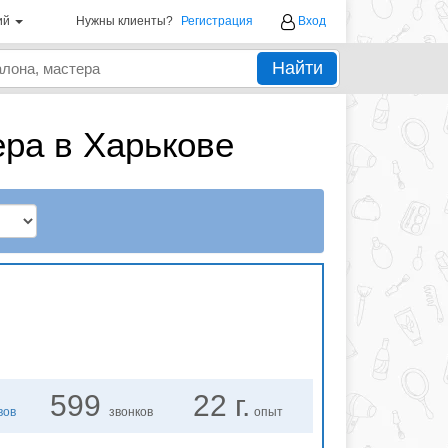
ий
Нужны клиенты?
Регистрация
Вход
Найти
ра в Харькове
599
22 г.
вов
звонков
опыт