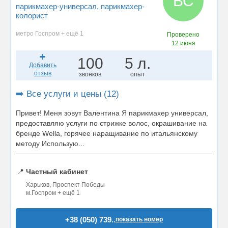
ВС
парикмахер-универсал
, парикмахер-
колорист
метро Госпром + ещё 1
Проверено
12 июня
100
5 л.
Добавить
отзыв
звонков
опыт
➡️ Все услуги и цены (12)
Привет! Меня зовут Валентина Я парикмахер универсал,
предоставляю услуги по стрижке волос, окрашивание на
бренде Wella, горячее наращивание по итальянскому
методу Использую...
📍
Частный кабинет
Харьков, Проспект Победы
м.Госпром + ещё 1
+38 (050) 739..
показать номер