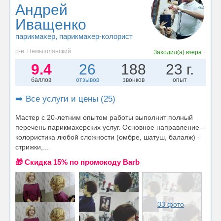
Андрей
Иващенко
парикмахер
, парикмахер-колорист
р-н. Немышлянский
Заходил(а)
вчера
9.4
26
188
23 г.
баллов
отзывов
звонков
опыт
➡️ Все услуги и цены (25)
Мастер с 20-летним опытом работы выполнит полный
перечень парикмахерских услуг. Основное направление -
колористика любой сложности (омбре, шатуш, балаяж) -
стрижки,...
🎁 Cкидка 15% по промокоду Barb
33 фото