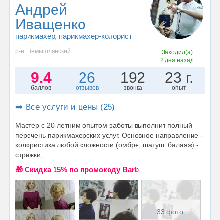
Андрей
Иващенко
парикмахер
, парикмахер-колорист
р-н. Немышлянский
Заходил(а)
2 дня назад
9.4
26
192
23 г.
баллов
отзывов
звонка
опыт
➡️ Все услуги и цены (25)
Мастер с 20-летним опытом работы выполнит полный
перечень парикмахерских услуг. Основное направление -
колористика любой сложности (омбре, шатуш, балаяж) -
стрижки,...
🎁 Cкидка 15% по промокоду Barb
33 фото