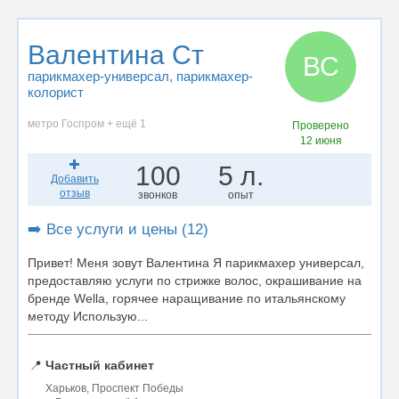
Валентина Ст
ВС
парикмахер-универсал
, парикмахер-
колорист
метро Госпром + ещё 1
Проверено
12 июня
100
5 л.
Добавить
отзыв
звонков
опыт
➡️ Все услуги и цены (12)
Привет! Меня зовут Валентина Я парикмахер универсал,
предоставляю услуги по стрижке волос, окрашивание на
бренде Wella, горячее наращивание по итальянскому
методу Использую...
📍
Частный кабинет
Харьков, Проспект Победы