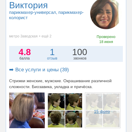
Виктория
парикмахер-универсал
, парикмахер-
колорист
метро Заводская + ещё 2
Проверено
18 июня
4.8
1
100
балла
отзыв
звонков
➡️ Все услуги и цены (39)
Стрижки женские, мужские. Окрашивание различной
сложности. Биозавика, укладка и причёска.
15 фото