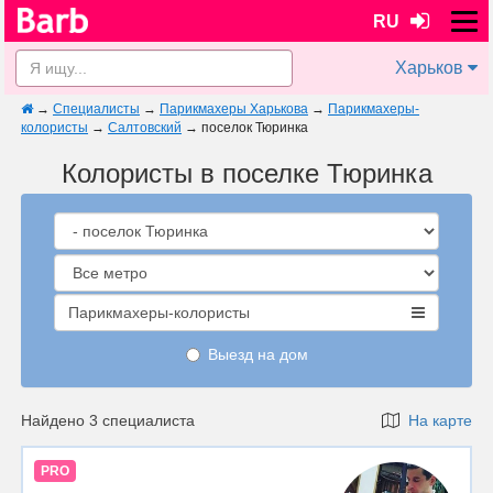
RU
Харьков
→
Специалисты
→
Парикмахеры Харькова
→
Парикмахеры-
колористы
→
Салтовский
→
поселок Тюринка
Колористы в поселке Тюринка
Парикмахеры-колористы
Выезд на дом
Найдено 3 специалиста
На карте
PRO