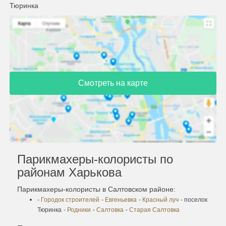
Тюринка
Смотреть на карте
Парикмахеры-колористы по
районам Харькова
Парикмахеры-колористы в Салтовском районе:
-
Городок строителей
-
Евгеньевка
-
Красный луч
- поселок
Тюринка
-
Родники
-
Салтовка
-
Старая Салтовка