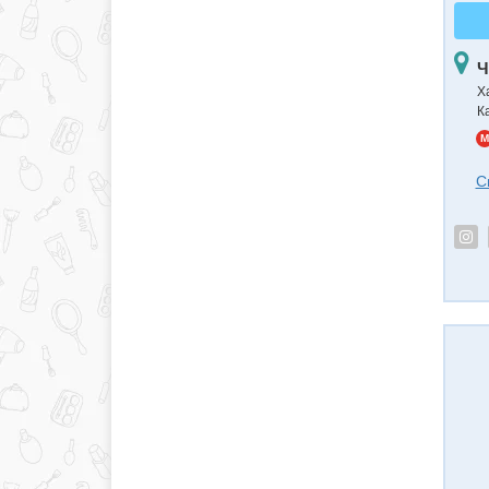
Ч
Х
К
M
С