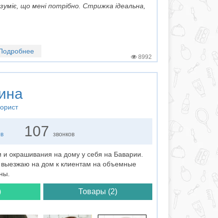
зуміє, що мені потрібно. Стрижка ідеальна,
Подробнее
8992
ина
лорист
107
ов
звонков
 и окрашивания на дому у себя на Баварии.
а выезжаю на дом к клиентам на объемные
ны.
)
Товары (2)