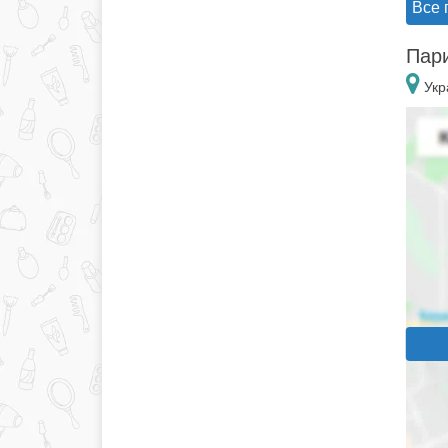
Все 
Пари
Укр