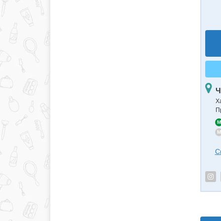
Ч
Х
П
M
M
С