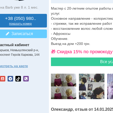
на Barb уже 8 л. 1 мес.
Мастер с 20-летним опытом работы 
услуг.
+38 (050) 980..
Основное направление - колористик
- стрижки, так же исправление работ
показать номер
- восстановление волос любой сложн
Записаться
- Афрокосы
Обучение.
Выезд на дом +200 грн.
астный кабинет
арьков, Немышлянский р-н,
🎁 Cкидка 15% по промокоду
роспект Героїв Харкова, 144
Все ус
мотреть на карте
Олександр, отзыв от 14.01.202