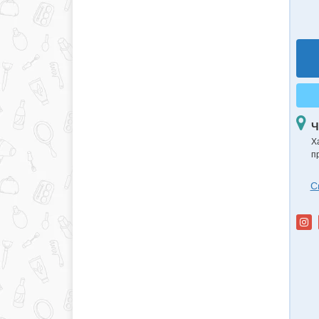
Ч
Х
п
С