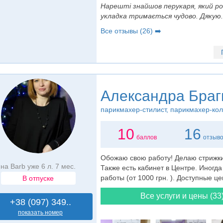
Нарешті знайшов перукаря, який ро
укладка тримається чудово. Дякую.
Все отзывы (26) ➡️
Александра Браг
парикмахер-стилист
, парикмахер-ко
10
16
баллов
отзыв
Обожаю свою работу! Делаю стрижки
на Barb уже 6 л. 7 мес.
Также есть кабинет в Центре. Иногд
работы (от 1000 грн. ). Доступные це
В отпуске
Все услуги и цены (33
+38 (097) 349..
показать номер