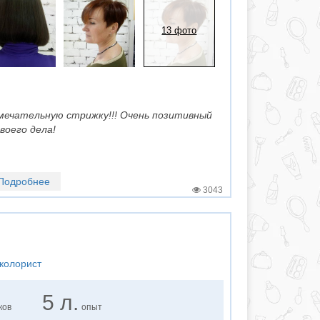
13 фото
мечательную стрижку!!! Очень позитивный
воего дела!
Подробнее
3043
колорист
5 л.
ков
опыт