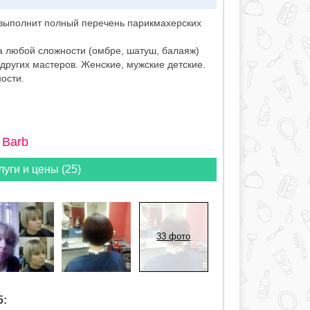
выполнит полный перечень парикмахерских
а любой сложности (омбре, шатуш, балаяж)
 других мастеров. Женские, мужские детские.
ости.
 Barb
луги и цены (25)
33 фото
5: