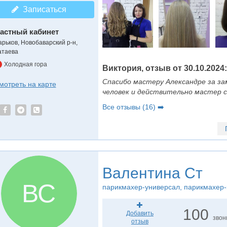
Записаться
астный кабинет
арьков, Новобаварский р-н,
атаева
Холодная гора
Виктория, отзыв от 30.10.2024:
Спасибо мастеру Александре за за
мотреть на карте
человек и действительно мастер с
Все отзывы (16) ➡️
Валентина Ст
ВС
парикмахер-универсал
, парикмахер-
100
Добавить
звон
отзыв