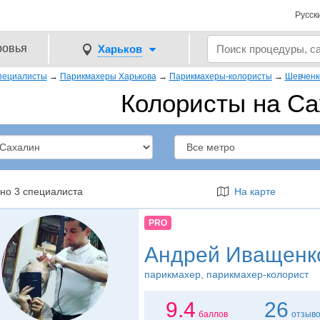
Русск
ровья
Харьков
пециалисты
→
Парикмахеры Харькова
→
Парикмахеры-колористы
→
Шевченк
Колористы на С
но 3 специалиста
На карте
PRO
Андрей Иващенк
парикмахер
, парикмахер-колорист
9.4
26
баллов
отзыв