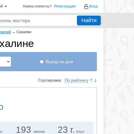
ий
Нужны клиенты?
Регистрация
Вход
Найти
овский
→
Сахалин
ахалине
Выезд на дом
Сортировка:
По рейтингу
о
193
23 г.
ов
звонка
опыт