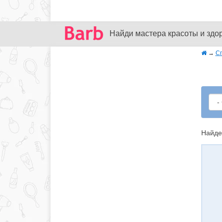
Найди мастера красоты и здо
→
С
Найде