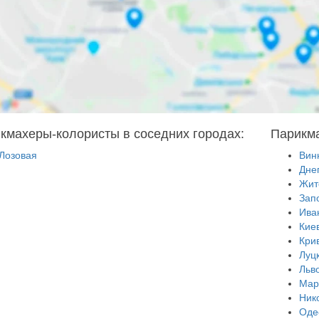
кмахеры-колористы в соседних городах:
Парикма
Лозовая
Вин
Дне
Жит
Зап
Ива
Кие
Кри
Луц
Льв
Мар
Ник
Оде