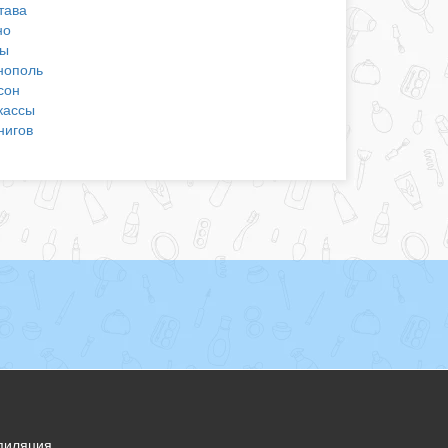
тава
но
ы
нополь
сон
кассы
нигов
пиляция