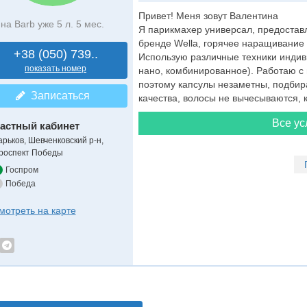
Привет! Меня зовут Валентина
на Barb уже 5 л. 5 мес.
Я парикмахер универсал, предоставл
бренде Wella, горячее наращивание
+38 (050) 739..
Использую различные техники индиви
показать номер
нано, комбинированное). Работаю с 
поэтому капсулы незаметны, подбир
Записаться
качества, волосы не вычесываются, к
Все ус
астный кабинет
арьков, Шевченковский р-н,
роспект Победы
Госпром
Победа
мотреть на карте