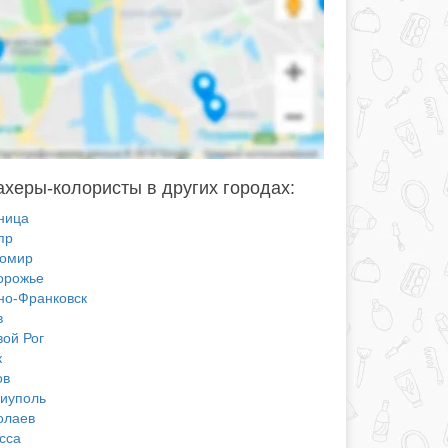
херы-колористы в других городах:
ница
пр
омир
орожье
но-Франковск
в
вой Рог
к
ов
иуполь
олаев
сса