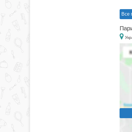
Все 
Пари
Укр