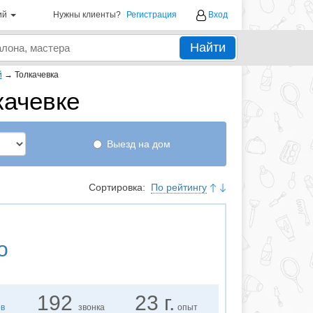
ий
Нужны клиенты?
Регистрация
Вход
Найти
й
→
Толкачевка
качевке
Выезд на дом
Сортировка:
По рейтингу
о
192
23 г.
ов
звонка
опыт