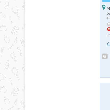
Ч
Х
Р
M
M
+
С