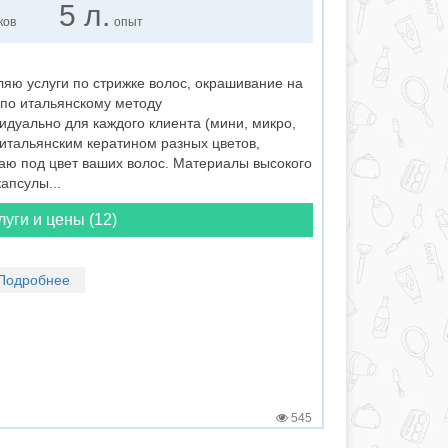
5 л.
ков
опыт
яю услуги по стрижке волос, окрашивание на
 по итальянскому методу
дуально для каждого клиента (мини, микро,
итальянским кератином разных цветов,
аю под цвет ваших волос. Материалы высокого
апсулы...
луги и цены (12)
Подробнее
545