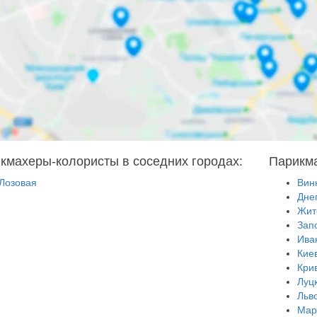
кмахеры-колористы в соседних городах:
Парикма
Лозовая
Вин
Дне
Жит
Зап
Ива
Кие
Кри
Луц
Льв
Мар