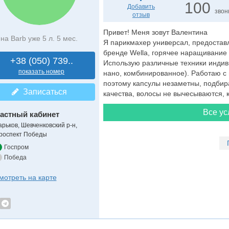
100
Добавить
звон
отзыв
Привет! Меня зовут Валентина
на Barb уже 5 л. 5 мес.
Я парикмахер универсал, предоставл
бренде Wella, горячее наращивание
+38 (050) 739..
Использую различные техники индиви
показать номер
нано, комбинированное). Работаю с 
поэтому капсулы незаметны, подбир
Записаться
качества, волосы не вычесываются, к
Все ус
астный кабинет
арьков, Шевченковский р-н,
роспект Победы
Госпром
Победа
мотреть на карте