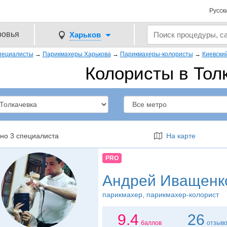
Русск
ровья
Харьков
пециалисты
→
Парикмахеры Харькова
→
Парикмахеры-колористы
→
Киевски
Колористы в Тол
но 3 специалиста
На карте
PRO
Андрей Иващенк
парикмахер
, парикмахер-колорист
9.4
26
баллов
отзыв