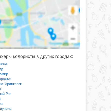
херы-колористы в других городах:
ница
пр
омир
орожье
но-Франковск
в
вой Рог
к
ов
иуполь