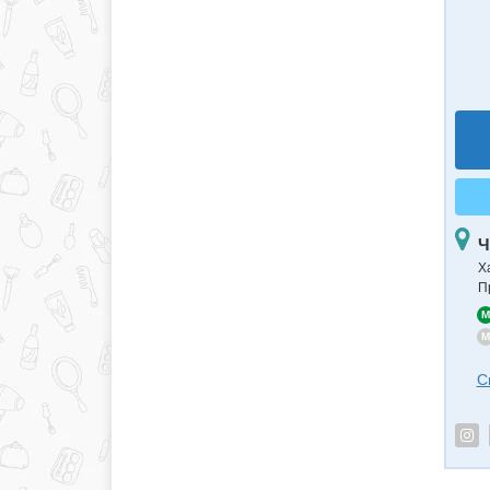
Ч
Х
П
M
M
С