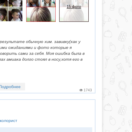
15 фото
 результате обычную хим. завивку(как у
оими ожиданиями и фото которые я
оворить сами за себя. Моя ошибка была в
ах амиака долго стоял в носу,хотя его в
Подробнее
1743
колорист