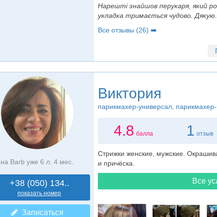
Нарешті знайшов перукаря, який ро
укладка тримається чудово. Дякую.
Все отзывы (26) ➡️
Виктория
парикмахер-универсал
, парикмахер-
4.8
1
балла
отзыв
Стрижки женские, мужские. Окрашива
на Barb уже 6 л. 4 мес.
и причёска.
Все ус
+38 (050) 134..
показать номер
Записаться