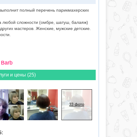
выполнит полный перечень парикмахерских
а любой сложности (омбре, шатуш, балаяж)
 других мастеров. Женские, мужские детские.
ости.
 Barb
луги и цены (25)
33 фото
5: