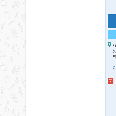
Ч
Х
п
С