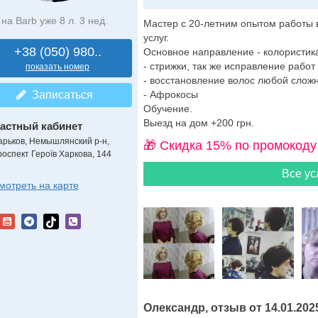
на Barb уже 8 л. 3 нед.
Мастер с 20-летним опытом работы 
услуг.
+38 (050) 980..
Основное направление - колористик
- стрижки, так же исправление работ
показать номер
- восстановление волос любой сложн
Записаться
- Афрокосы
Обучение.
Выезд на дом +200 грн.
астный кабинет
арьков, Немышлянский р-н,
🎁 Cкидка 15% по промокоду
роспект Героїв Харкова, 144
Все ус
мотреть на карте
Олександр, отзыв от 14.01.202