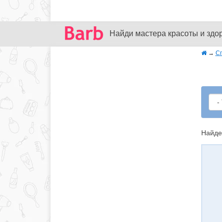
Найди мастера красоты и здо
→
С
Найде