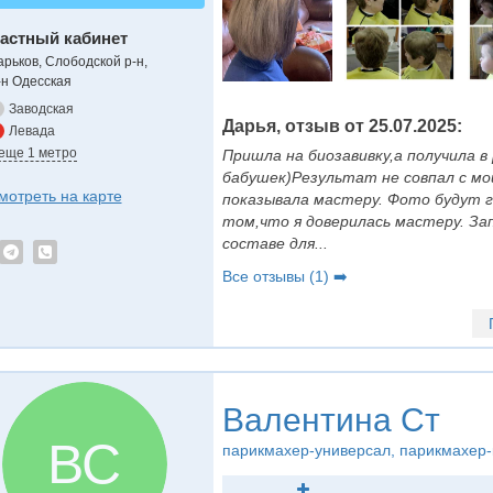
астный кабинет
арьков, Слободской р-н,
-н Одесская
Заводская
Дарья, отзыв от 25.07.2025:
Левада
 еще 1 метро
Пришла на биозавивку,а получила в
бабушек)Результат не совпал с м
мотреть на карте
показывала мастеру. Фото будут г
том,что я доверилась мастеру. Зап
составе для...
Все отзывы (1) ➡️
Валентина Ст
ВС
парикмахер-универсал
, парикмахер-