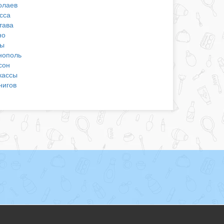
олаев
сса
тава
но
ы
нополь
сон
кассы
нигов