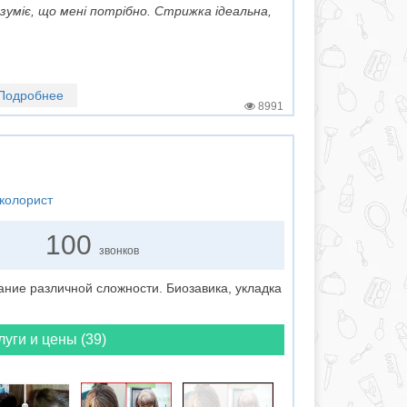
зуміє, що мені потрібно. Стрижка ідеальна,
Подробнее
8991
колорист
100
звонков
ние различной сложности. Биозавика, укладка
луги и цены (39)