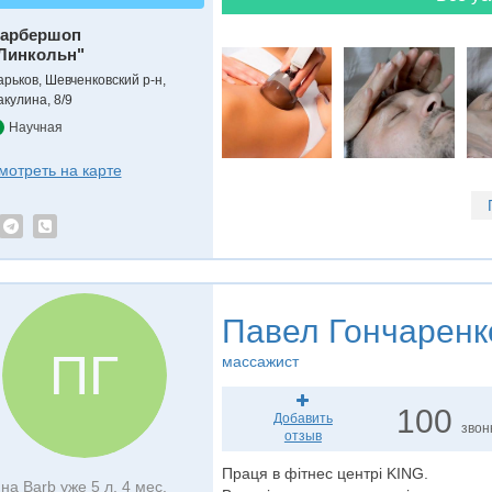
арбершоп
Линкольн"
арьков, Шевченковский р-н,
акулина, 8/9
Научная
мотреть на карте
Павел Гончаренк
ПГ
массажист
100
Добавить
звон
отзыв
Праця в фітнес центрі KING.
на Barb уже 5 л. 4 мес.