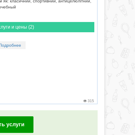
 як: класичний, спортивний, антицелюлітний,
лечебный
луги и цены (2)
Подробнее
315
ть услуги