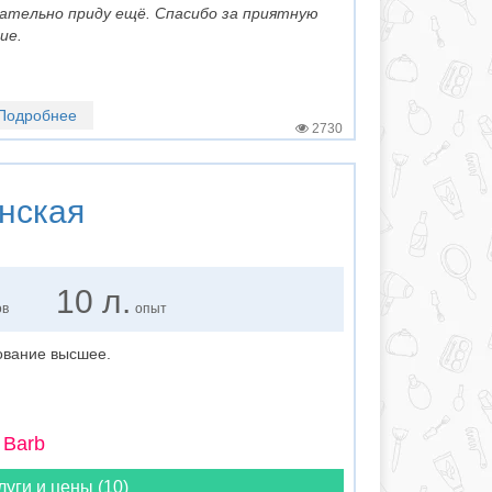
ательно приду ещё. Спасибо за приятную
ие.
Подробнее
2730
нская
10 л.
ов
опыт
ование высшее.
 Barb
луги и цены (10)