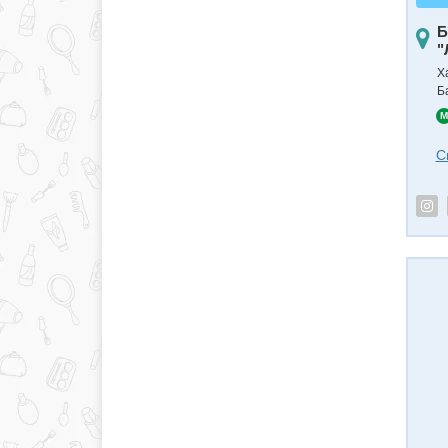
Б
"
Х
Б
M
С