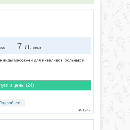
7 л.
ков
опыт
е виды массажей для инвалидов, больных и
луги и цены (24)
Подробнее
1247