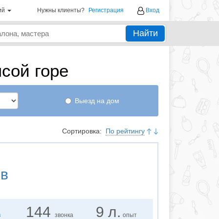
ий
Нужны клиенты?
Регистрация
Вход
Найти
сой горе
Выезд на дом
Сортировка:
По рейтингу
ов
144
9 л.
в
звонка
опыт