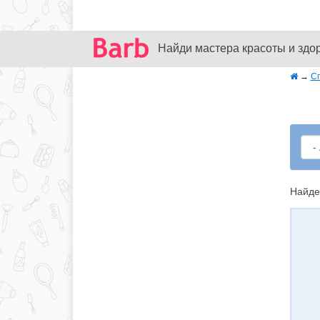
Найди мастера красоты и здо
→
С
Найде