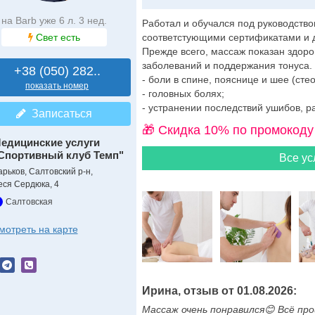
на Barb уже 6 л. 3 нед.
Работал и обучался под руководств
Свет есть
соответстующими сертификатами и 
Прежде всего, массаж показан здор
заболеваний и поддержания тонуса.
+38 (050) 282..
- боли в спине, пояснице и шее (стео
показать номер
- головных болях;
- устранении последствий ушибов, р
Записаться
🎁 Cкидка 10% по промокоду
едицинские услуги
Спортивный клуб Темп"
Все ус
арьков, Салтовский р-н,
еся Сердюка, 4
Салтовская
мотреть на карте
Ирина, отзыв от 01.08.2026:
Массаж очень понравился😊 Всё п