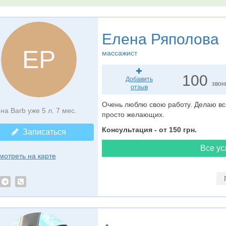
Елена Ряполова
ЕР
массажист
100
Добавить
звон
отзыв
Очень люблю свою работу. Делаю вс
на Barb уже 5 л. 7 мес.
просто желающих.
Консультация - от 150 грн.
Записаться
Все ус
мотреть на карте