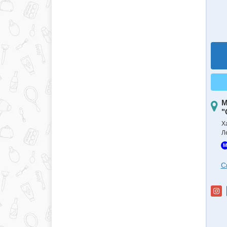
М
"
Х
Л
M
С