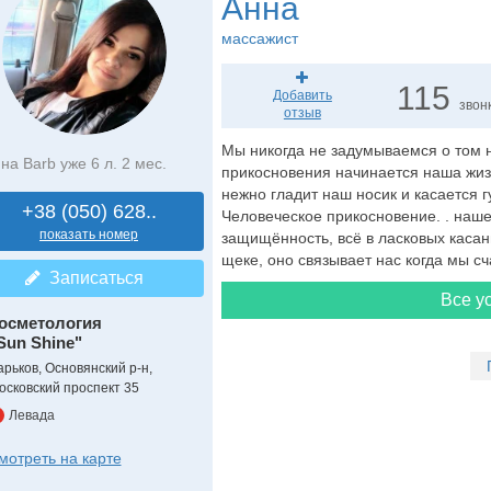
Анна
массажист
115
Добавить
звон
отзыв
Мы никогда не задумываемся о том н
на Barb уже 6 л. 2 мес.
прикосновения начинается наша жизн
нежно гладит наш носик и касается г
+38 (050) 628..
Человеческое прикосновение. . наше
показать номер
защищённость, всё в ласковых касан
щеке, оно связывает нас когда мы сч
Записаться
Все ус
осметология
Sun Shine"
арьков, Основянский р-н,
осковский проспект 35
Левада
мотреть на карте