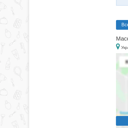
Вс
Масс
Укр