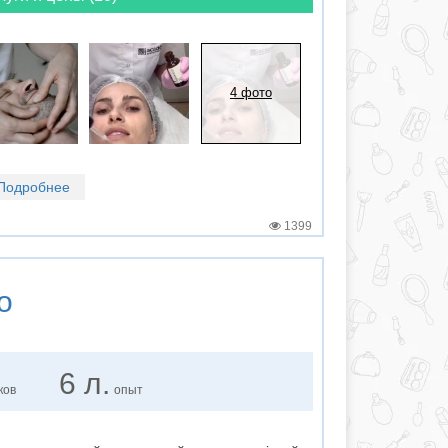
4 фото
Подробнее
1399
о
6 л.
ков
опыт