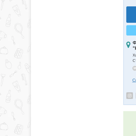
Ф
"
Х
С
M
С