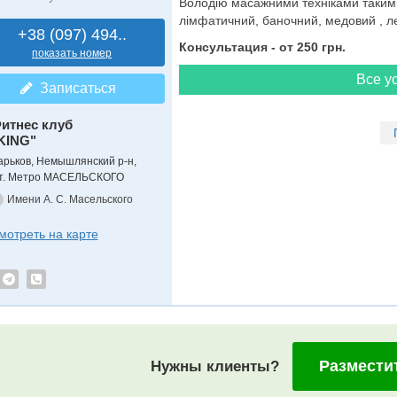
Володію масажними техніками такими
лімфатичний, баночний, медовий , 
+38 (097) 494..
Консультация - от 250 грн.
показать номер
Все ус
Записаться
итнес клуб
KING"
арьков, Немышлянский р-н,
т. Метро МАСЕЛЬСКОГО
Имени А. С. Масельского
мотреть на карте
Размести
Нужны клиенты?