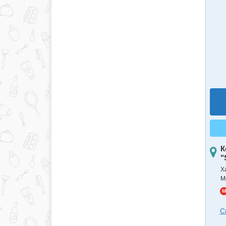
К
"
Х
М
M
С