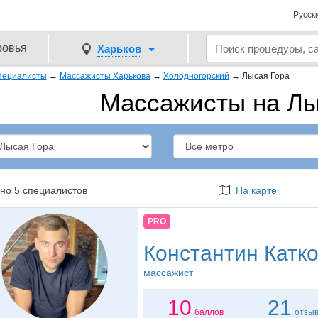
Русск
ровья
Харьков
пециалисты
→
Массажисты Харькова
→
Холодногорский
→
Лысая Гора
Массажисты на Лы
но 5 специалистов
На карте
PRO
Константин Катк
массажист
10
21
баллов
отзы