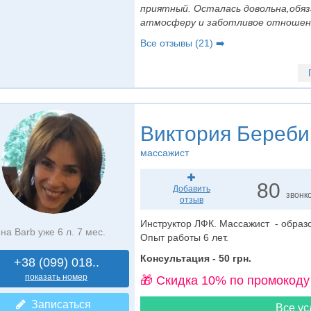
приятный. Осталась довольна,обяз
атмосферу и заботливое отношен
Все отзывы (21) ➡️
Виктория Береби
массажист
80
Добавить
звонк
отзыв
Инструктор ЛФК. Массажист - образ
на Barb уже 6 л. 7 мес.
Опыт работы 6 лет.
Консультация - 50 грн.
+38 (099) 018..
показать номер
🎁 Cкидка 10% по промокоду
Записаться
Все ус