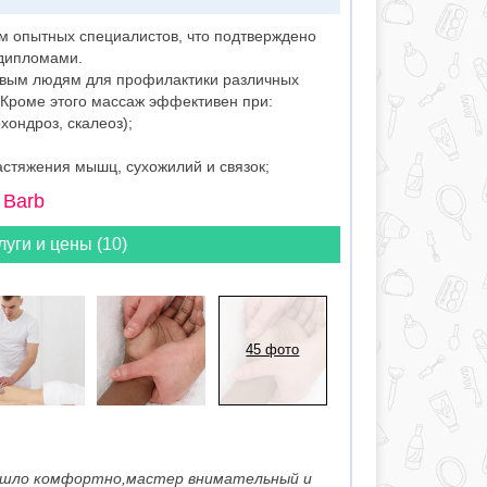
ом опытных специалистов, что подтверждено
дипломами.
овым людям для профилактики различных
 Кроме этого массаж эффективен при:
хондроз, скалеоз);
астяжения мышц, сухожилий и связок;
 Barb
луги и цены (10)
45 фото
рошло комфортно,мастер внимательный и