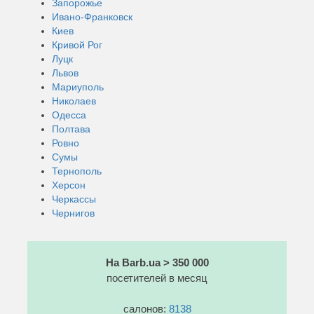
Запорожье
Ивано-Франковск
Киев
Кривой Рог
Луцк
Львов
Мариуполь
Николаев
Одесса
Полтава
Ровно
Сумы
Тернополь
Херсон
Черкассы
Чернигов
На Barb.ua > 350 000
посетителей в месяц
салонов:
8138