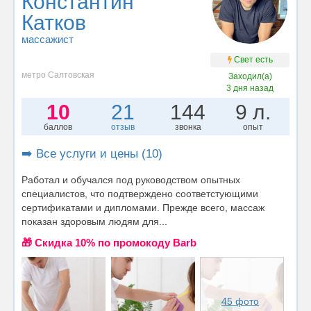
Константин
Катков
массажист
Свет есть
метро Салтовская
Заходил(а)
3 дня назад
10
21
144
9 л.
баллов
отзыв
звонка
опыт
➡️ Все услуги и цены (10)
Работал и обучался под руководством опытных
специалистов, что подтверждено соответстующими
сертификатами и дипломами. Прежде всего, массаж
показан здоровым людям для...
🎁 Cкидка 10% по промокоду Barb
45 фото