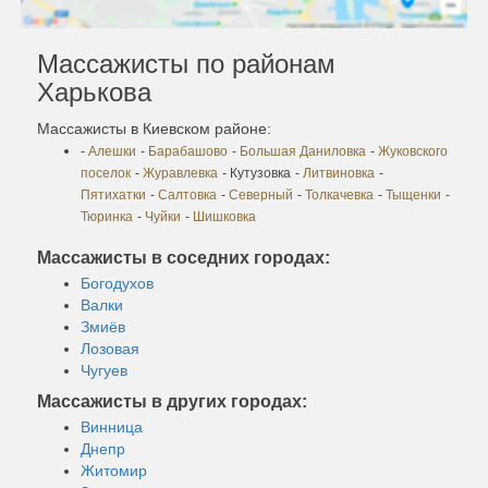
Массажисты по районам
Харькова
Массажисты в Киевском районе:
-
Алешки
-
Барабашово
-
Большая Даниловка
-
Жуковского
поселок
-
Журавлевка
- Кутузовка
-
Литвиновка
-
Пятихатки
-
Салтовка
-
Северный
-
Толкачевка
-
Тыщенки
-
Тюринка
-
Чуйки
-
Шишковка
Массажисты в соседних городах:
Богодухов
Валки
Змиёв
Лозовая
Чугуев
Массажисты в других городах:
Винница
Днепр
Житомир