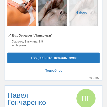
4 фото
📍
Барбершоп "Линкольн"
Харьков, Бакулина, 8/9
м.Научная
+38 (099) 018..
показать номер
Подробнее
1397
Павел
ПГ
Гончаренко