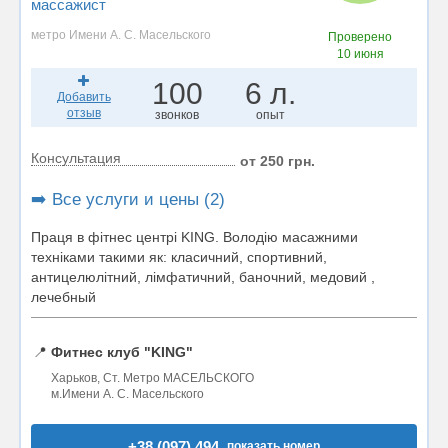
массажист
метро Имени А. С. Масельского
Проверено
10 июня
100
6 л.
Добавить
отзыв
звонков
опыт
Консультация
от 250 грн.
➡️ Все услуги и цены (2)
Праця в фітнес центрі KING. Володію масажними
техніками такими як: класичний, спортивний,
антицелюлітний, лімфатичний, баночний, медовий ,
лечебный
📍
Фитнес клуб "KING"
Харьков, Ст. Метро МАСЕЛЬСКОГО
м.Имени А. С. Масельского
+38 (097) 494..
показать номер