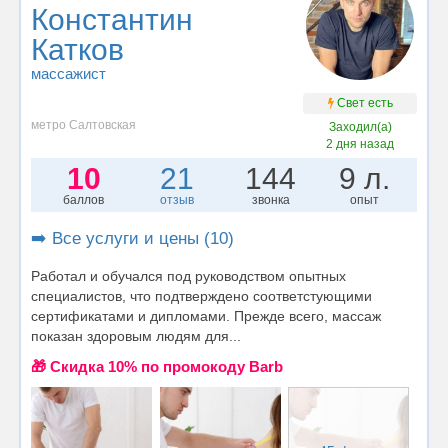
Константин
Катков
массажист
Свет есть
метро Салтовская
Заходил(а)
2 дня назад
10
21
144
9 л.
баллов
отзыв
звонка
опыт
➡️ Все услуги и цены (10)
Работал и обучался под руководством опытных
специалистов, что подтверждено соответстующими
сертификатами и дипломами. Прежде всего, массаж
показан здоровым людям для...
🎁 Cкидка 10% по промокоду Barb