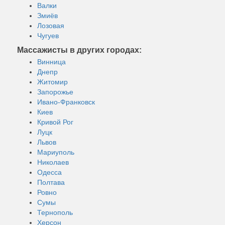
Валки
Змиёв
Лозовая
Чугуев
Массажисты в других городах:
Винница
Днепр
Житомир
Запорожье
Ивано-Франковск
Киев
Кривой Рог
Луцк
Львов
Мариуполь
Николаев
Одесса
Полтава
Ровно
Сумы
Тернополь
Херсон