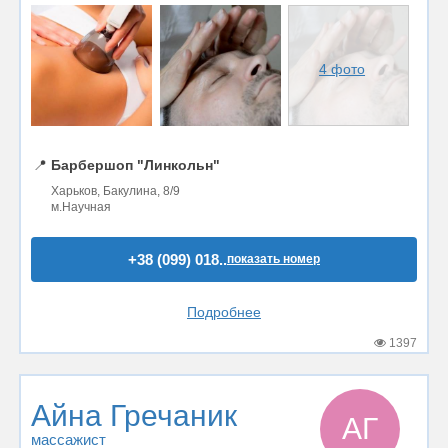
4 фото
📍
Барбершоп "Линкольн"
Харьков, Бакулина, 8/9
м.Научная
+38 (099) 018..
показать номер
Подробнее
1397
Айна Гречаник
АГ
массажист