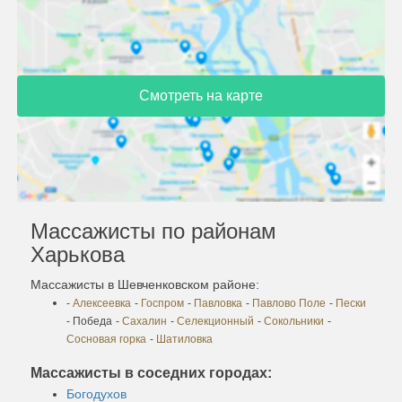
Смотреть на карте
Массажисты по районам
Харькова
Массажисты в Шевченковском районе:
-
Алексеевка
-
Госпром
-
Павловка
-
Павлово Поле
-
Пески
- Победа
-
Сахалин
-
Селекционный
-
Сокольники
-
Сосновая горка
-
Шатиловка
Массажисты в соседних городах:
Богодухов