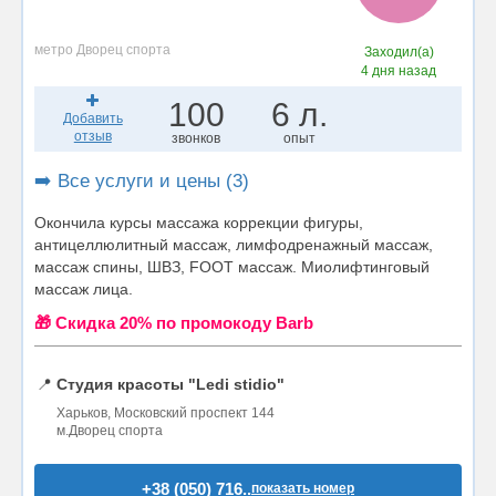
метро Дворец спорта
Заходил(а)
4 дня назад
100
6 л.
Добавить
отзыв
звонков
опыт
➡️ Все услуги и цены (3)
Окончила курсы массажа коррекции фигуры,
антицеллюлитный массаж, лимфодренажный массаж,
массаж спины, ШВЗ, FOOT массаж. Миолифтинговый
массаж лица.
🎁 Cкидка 20% по промокоду Barb
📍
Студия красоты "Ledi stidio"
Харьков, Московский проспект 144
м.Дворец спорта
+38 (050) 716..
показать номер