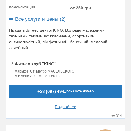
Консультация
от 250 грн.
➡️ Все услуги и цены (2)
Праця в фітнес центрі KING. Володію масажними
техніками такими як: класичний, спортивний,
антицелюлітний, лімфатичний, баночний, медовий ,
лечебный
📍
Фитнес клуб "KING"
Харьков, Ст. Метро МАСЕЛЬСКОГО
м.Имени А. С. Масельского
+38 (097) 494..
показать номер
Подробнее
314