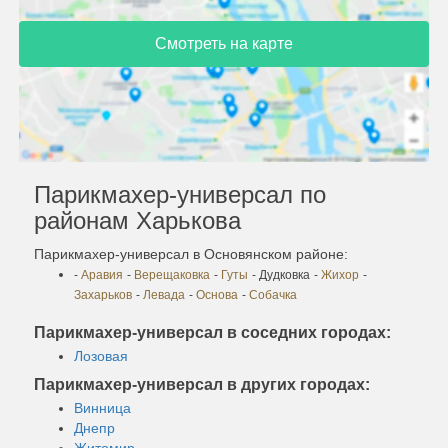
Смотреть на карте
Парикмахер-универсал по
районам Харькова
Парикмахер-универсал в Основянском районе:
-
Аравия
-
Верещаковка
-
Гуты
- Дудковка
-
Жихор
-
Захарьков
-
Левада
-
Основа
-
Собачка
Парикмахер-универсал в соседних городах:
Лозовая
Парикмахер-универсал в других городах:
Винница
Днепр
Житомир