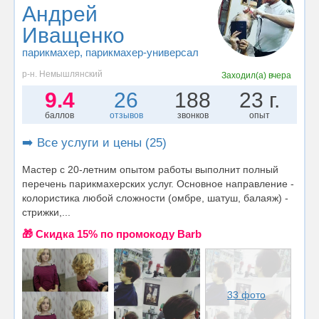
Андрей
Иващенко
парикмахер
, парикмахер-универсал
р-н. Немышлянский
Заходил(а)
вчера
9.4
26
188
23 г.
баллов
отзывов
звонков
опыт
➡️ Все услуги и цены (25)
Мастер с 20-летним опытом работы выполнит полный
перечень парикмахерских услуг. Основное направление -
колористика любой сложности (омбре, шатуш, балаяж) -
стрижки,...
🎁 Cкидка 15% по промокоду Barb
33 фото