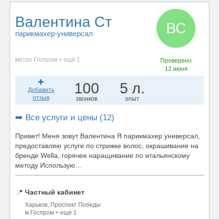
Валентина Ст
ВС
парикмахер-универсал
метро Госпром + ещё 1
Проверено
12 июня
100
5 л.
Добавить
отзыв
звонков
опыт
➡️ Все услуги и цены (12)
Привет! Меня зовут Валентина Я парикмахер универсал,
предоставляю услуги по стрижке волос, окрашивание на
бренде Wella, горячее наращивание по итальянскому
методу Использую...
📍
Частный кабинет
Харьков, Проспект Победы
м.Госпром + ещё 1