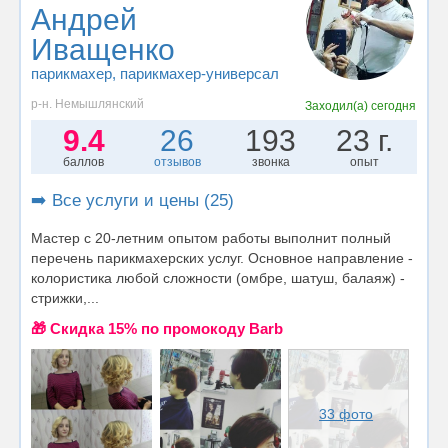
Андрей
Иващенко
парикмахер
, парикмахер-универсал
р-н. Немышлянский
Заходил(а)
сегодня
9.4
26
193
23 г.
баллов
отзывов
звонка
опыт
➡️ Все услуги и цены (25)
Мастер с 20-летним опытом работы выполнит полный
перечень парикмахерских услуг. Основное направление -
колористика любой сложности (омбре, шатуш, балаяж) -
стрижки,...
🎁 Cкидка 15% по промокоду Barb
33 фото