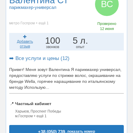
Валентина Ст
ВС
парикмахер-универсал
метро Госпром + ещё 1
Проверено
12 июня
100
5 л.
Добавить
отзыв
звонков
опыт
➡️ Все услуги и цены (12)
Привет! Меня зовут Валентина Я парикмахер универсал,
предоставляю услуги по стрижке волос, окрашивание на
бренде Wella, горячее наращивание по итальянскому
методу Использую...
📍
Частный кабинет
Харьков, Проспект Победы
м.Госпром + ещё 1
+38 (050) 739..
показать номер