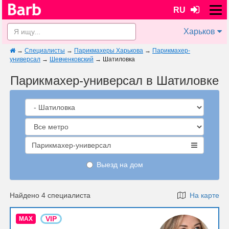
RU
Харьков
→
Специалисты
→
Парикмахеры Харькова
→
Парикмахер-
универсал
→
Шевченковский
→
Шатиловка
Парикмахер-универсал в Шатиловке
Парикмахер-универсал
Выезд на дом
Найдено 4 специалиста
На карте
VIP
MAX