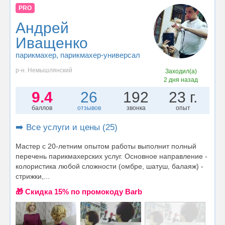
PRO
Андрей
Иващенко
парикмахер
, парикмахер-универсал
р-н. Немышлянский
Заходил(а)
2 дня назад
9.4
26
192
23 г.
баллов
отзывов
звонка
опыт
➡️ Все услуги и цены (25)
Мастер с 20-летним опытом работы выполнит полный
перечень парикмахерских услуг. Основное направление -
колористика любой сложности (омбре, шатуш, балаяж) -
стрижки,...
🎁 Cкидка 15% по промокоду Barb