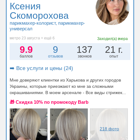
Ксения
Скоморохова
парикмахер-колорист
, парикмахер-
универсал
метро 23 августа + ещё 6
Заходил(а)
вчера
9.9
9
137
21 г.
баллов
отзывов
звонков
опыт
➡️ Все услуги и цены (24)
Мне доверяют клиентки из Харькова и других городов
Украины, которые приезжают ко мне за сложными
окрашиваниями. В моем арсенале - Все виды стрижек...
🎁 Cкидка 10% по промокоду Barb
218 фото