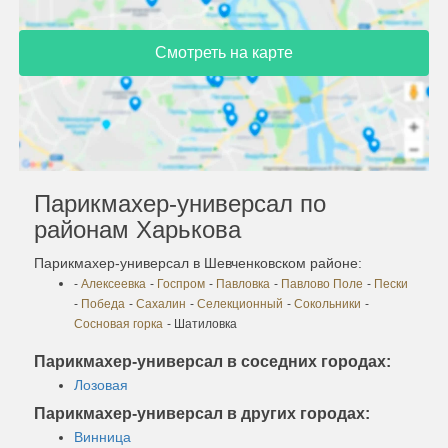
Смотреть на карте
Парикмахер-универсал по
районам Харькова
Парикмахер-универсал в Шевченковском районе:
-
Алексеевка
-
Госпром
-
Павловка
-
Павлово Поле
-
Пески
-
Победа
-
Сахалин
-
Селекционный
-
Сокольники
-
Сосновая горка
- Шатиловка
Парикмахер-универсал в соседних городах:
Лозовая
Парикмахер-универсал в других городах:
Винница