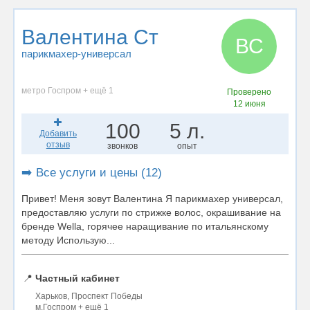
Валентина Ст
ВС
парикмахер-универсал
метро Госпром + ещё 1
Проверено
12 июня
100
5 л.
Добавить
отзыв
звонков
опыт
➡️ Все услуги и цены (12)
Привет! Меня зовут Валентина Я парикмахер универсал,
предоставляю услуги по стрижке волос, окрашивание на
бренде Wella, горячее наращивание по итальянскому
методу Использую...
📍
Частный кабинет
Харьков, Проспект Победы
м.Госпром + ещё 1