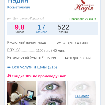
Надия
Косметология
р-н. Центрально-Городской
Проверено
27 июня
9.8
17
522
баллов
отзывов
звонка
Кислотный пилинг лица
от 675 грн. / 40 мин.
PRX-t33
1100 грн. / 40 мин.
Ретиноловый (желтый) пилинг
1420 грн. / 60 мин.
➡️ Все услуги и цены (216)
🎁 Cкидка 10% по промокоду Barb
147 фото