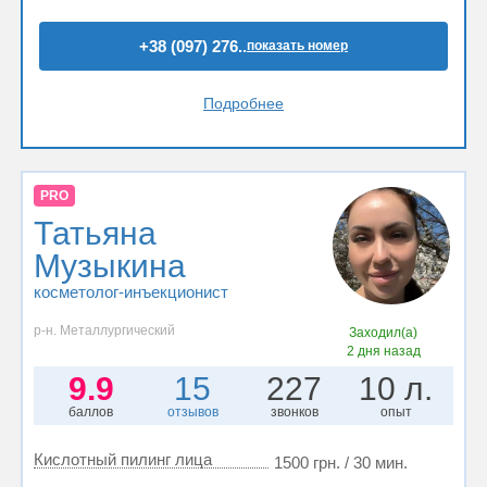
+38 (097) 276..
показать номер
Подробнее
PRO
Татьяна
Музыкина
косметолог-инъекционист
р-н. Металлургический
Заходил(а)
2 дня назад
9.9
15
227
10 л.
баллов
отзывов
звонков
опыт
Кислотный пилинг лица
1500 грн. / 30 мин.