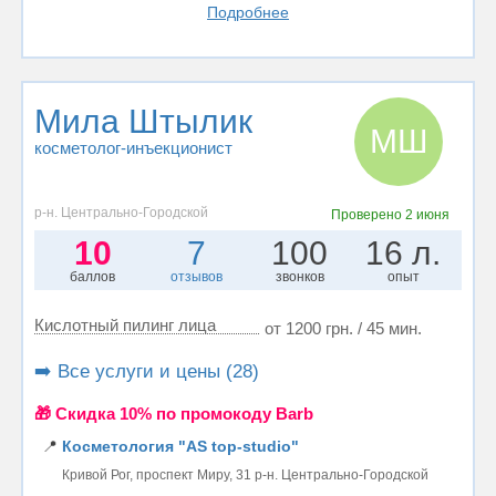
Подробнее
Мила Штылик
МШ
косметолог-инъекционист
р-н. Центрально-Городской
Проверено
2 июня
10
7
100
16 л.
баллов
отзывов
звонков
опыт
Кислотный пилинг лица
от 1200 грн. / 45 мин.
➡️ Все услуги и цены (28)
🎁 Cкидка 10% по промокоду Barb
📍
Косметология "AS top-studio"
Кривой Рог, проспект Миру, 31 р-н. Центрально-Городской