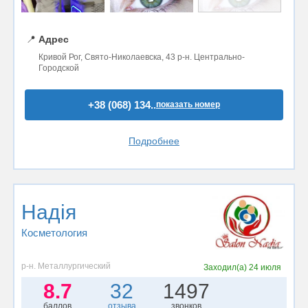
📍
Адрес
Кривой Рог, Свято-Николаевска, 43 р-н. Центрально-
Городской
+38 (068) 134..
показать номер
Подробнее
Надія
Косметология
р-н. Металлургический
Заходил(а)
24 июля
8.7
32
1497
баллов
отзыва
звонков