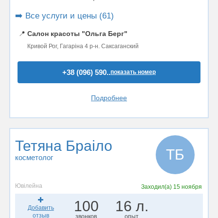
➡️ Все услуги и цены (61)
📍
Салон красоты "Ольга Берг"
Кривой Рог, Гагаріна 4 р-н. Саксаганский
+38 (096) 590..
показать номер
Подробнее
Тетяна Браіло
ТБ
косметолог
Ювілейна
Заходил(а)
15 ноября
100
16 л.
Добавить
отзыв
звонков
опыт