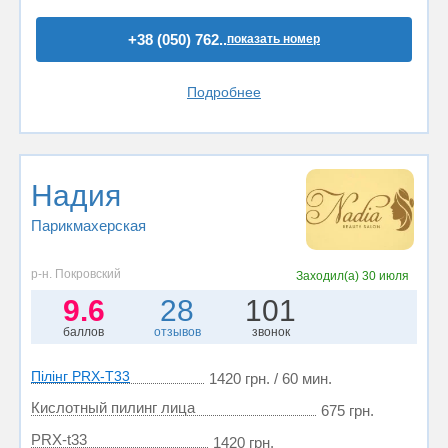
+38 (050) 762..
показать номер
Подробнее
Надия
Парикмахерская
р-н. Покровский
Заходил(а)
30 июля
9.6
28
101
баллов
отзывов
звонок
Пілінг PRX-T33
1420 грн. / 60 мин.
Кислотный пилинг лица
675 грн.
PRX-t33
1420 грн.