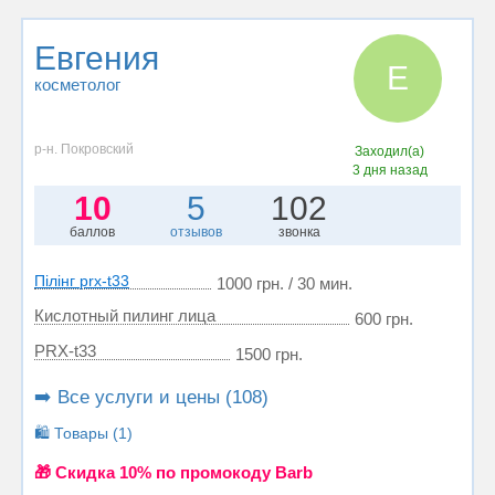
Евгения
Е
косметолог
р-н. Покровский
Заходил(а)
3 дня назад
10
5
102
баллов
отзывов
звонка
Пілінг prx-t33
1000 грн. / 30 мин.
Кислотный пилинг лица
600 грн.
PRX-t33
1500 грн.
➡️ Все услуги и цены (108)
🛍️ Товары (1)
🎁 Cкидка 10% по промокоду Barb