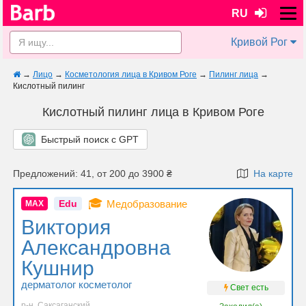
RU
Кривой Рог
→
Лицо
→
Косметология лица в Кривом Роге
→
Пилинг лица
→
Кислотный пилинг
Кислотный пилинг лица в Кривом Роге
Быстрый поиск с GPT
Предложений: 41, от 200 до 3900 ₴
На карте
🎓
Edu
Медобразование
MAX
Виктория
Александровна
Кушнир
дерматолог косметолог
Свет есть
р-н. Саксаганский