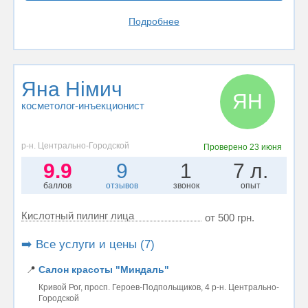
Подробнее
Яна Німич
ЯН
косметолог-инъекционист
р-н. Центрально-Городской
Проверено
23 июня
9.9
9
1
7 л.
баллов
отзывов
звонок
опыт
Кислотный пилинг лица
от 500 грн.
➡️ Все услуги и цены (7)
📍
Салон красоты "Миндаль"
Кривой Рог, просп. Героев-Подпольщиков, 4 р-н. Центрально-
Городской