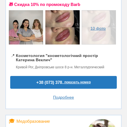
🎁 Cкидка 10% по промокоду Barb
10 фото
📍
Косметология "косметологічний простір
Катерина Веклич"
Кривой Рог, Дніпровське шосе 8 р-н. Металлургический
+38 (073) 378..
показать номер
Подробнее
🎓
Медобразование