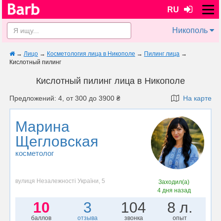
RU
Никополь
→
Лицо
→
Косметология лица в Никополе
→
Пилинг лица
→
Кислотный пилинг
Кислотный пилинг лица в Никополе
Предложений: 4, от 300 до 3900 ₴
На карте
Марина
Щегловская
косметолог
вулиця Незалежності України, 5
Заходил(а)
4 дня назад
10
3
104
8 л.
баллов
отзыва
звонка
опыт